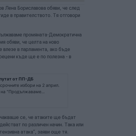
ов Лена Бориславова обяви, че след
тиде в правителството. Тя отговори
одължаваме промяната-Демократична
ия обяви, че целта на ново
е влезе в парламента, ако бъде
рецени къде ще е по полезна - в
путат от ПП-ДБ
срочните избори на 2 април.
т на "Продължаваме
ви на изборите в коалиция с
Очакваше се, че атаките ще бъдат
действат по различен начин. Така или
тензивна атака“, заяви още тя.