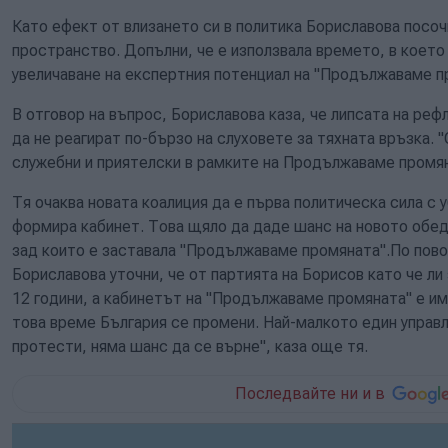
Като ефект от влизането си в политика Бориславова посочи
пространство. Допълни, че е използвала времето, в което н
увеличаване на експертния потенциал на "Продължаваме п
В отговор на въпрос, Бориславова каза, че липсата на реф
да не реагират по-бързо на слуховете за тяхната връзка.
служебни и приятелски в рамките на Продължаваме промяна
Тя очаква новата коалиция да е първа политическа сила с 
формира кабинет. Това щяло да даде шанс на новото обед
зад които е заставала "Продължаваме промяната".По пово
Бориславова уточни, че от партията на Борисов като че ли
12 години, а кабинетът на "Продължаваме промяната" е им
това време България се промени. Най-малкото един управ
протести, няма шанс да се върне", каза още тя.
Последвайте ни и в