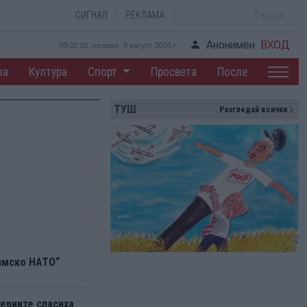
СИГНАЛ
РЕКЛАМА
Анонимен
ВХОД
09:32:21, неделя, 9 август 2026 г.
на
Култура
Спорт
Просвета
После
ТУШ
Разгледай всички
ямско НАТО“
ериите спасиха