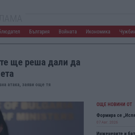
КЛАМА
блюдател
България
Войната
Икономика
Чужби
те ще реша дали да
нета
на атака, заяви още тя
ОЩЕ НОВИНИ ОТ
Формира се „Исл
07 Авг. 2026
Инженерите и бат