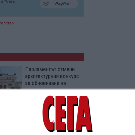
в “Сега”,
телство
Парламентът отмени
архитектурния конкурс
за обновяване на
сградата му
28 Май 2026
Голямото нещо с
Радев засега е едно
голямо нищо