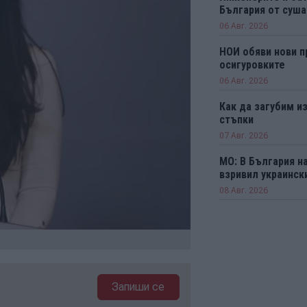
България от суша
06 Авг. 2026
НОИ обяви нови п
осигуровките
06 Авг. 2026
Как да загубим из
стъпки
07 Авг. 2026
МО: В България н
взривил украинск
08 Авг. 2026
Запиши се