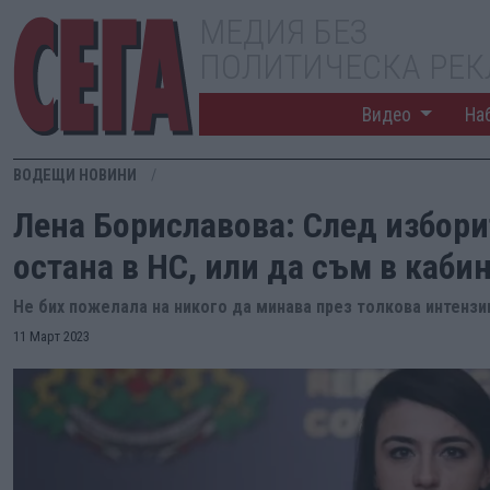
МЕДИЯ БЕЗ
ПОЛИТИЧЕСКА РЕ
Видео
На
ВОДЕЩИ НОВИНИ
Лена Бориславова: След избори
остана в НС, или да съм в каби
Не бих пожелала на никого да минава през толкова интензив
11 Март 2023