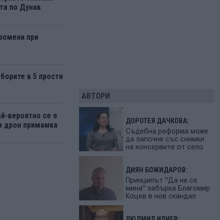
та по Дунав
ромени при
борите в 5 прости
АВТОРИ
ай-вероятно се е
ДОРОТЕЯ ДАЧКОВА:
и дрон примамка
Съдебна реформа може
да започне със снимки
на консервите от село
ДИЯН БОЖИДАРОВ:
Принципът "Да не се
мина" забърка Благомир
Коцев в нов скандал
ЛЮДМИЛ ИЛИЕВ: