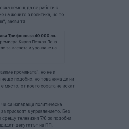
ческа немощ да се работи с
е на жените в политика, но то
а", заяви тя
ави Трифонов за 40 000 лв.
премиера Кирил Петков Лена
о за клевета и уронване на
Трифонов. Това обяви самата
ча да заведе и други
жаваме промяната", но не и
и нещо подобно, но това няма да ни
е място, от което хората не искат
, че са изпадаща политическа
 за присвоят в управлението. Без
о срещу телевизия 7/8 за подобни
андидат-депутатът на ПП.