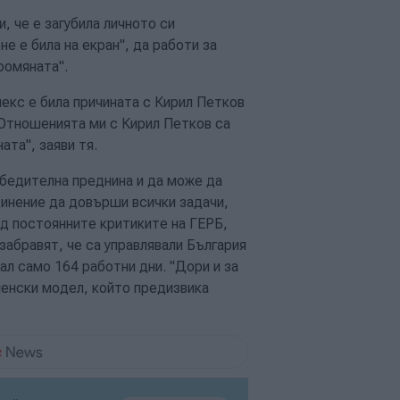
, че е загубила личното си
е е била на екран", да работи за
ромяната".
лекс е била причината с Кирил Петков
 "Отношенията ми с Кирил Петков са
та", заяви тя.
убедителна преднина и да може да
инение да довърши всички задачи,
д постоянните критиките на ГЕРБ,
 забравят, че са управлявали България
ал само 164 работни дни. "Дори и за
ленски модел, който предизвика