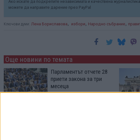
Ако искате да подкрепите независимата и качествена журналистика 
можете да направите дарение през PayPal
,
,
,
Ключови думи:
Лена Бориславова
избори
Народно събрание
прави
Още новини по темата
Парламентът отчете 28
приети закона за три
месеца
03 Авг. 2026
Човек на Радев се
разгневи на отказа на
ДБ и ПП да подкрепят