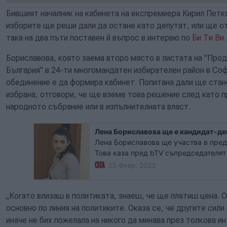
Бившият началник на кабинета на експремиера Кирил Петк
изборите ще реши дали да остане като депутат, или ще о
така на два пъти поставен й въпрос в интервю по
Би Ти Ви.
Бориславова, която заема второ място в листата на "Пр
България" в 24-ти многомандатен избирателен район в Соф
обединение е да формира кабинет. Попитана дали ще стан
избрана, отговори, че ще вземе това решение след като п
народното събрание или в изпълнителната власт.
Лена Бориславова ще е кандидат-де
Лена Бориславова ще участва в пред
Това каза пред bTV съпредседателя
промяната" Кирил Петков. ПП ще се я
25 Февр. 2023
"Демократична България".
„Когато влизаш в политиката, знаеш, че ще платиш цена. 
основно по линия на политиките. Оказа се, че другите сили 
иначе не бих пожелала на никого да минава през толкова ин