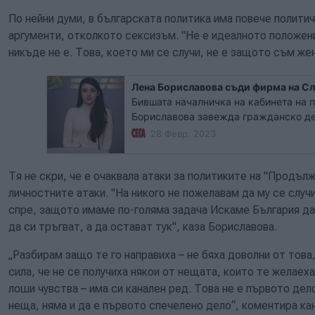
По нейни думи, в българската политика има повече полити
аргументи, отколкото сексизъм. "Не е идеалното положени
никъде не е. Това, което ми се случи, не е защото съм жен
Лена Бориславова съди фирма на Сл
Бившата началничка на кабинета на 
Бориславова завежда гражданско дел
името срещу сценаристите на Слави 
28 Февр. 2023
Бориславова във Фейсбук. Тя се зари
граждански дела.
Тя не скри, че е очаквала атаки за политиките на "Продъл
личностните атаки. "На никого не пожелавам да му се случ
спре, защото имаме по-голяма задача Искаме България да 
да си тръгват, а да остават тук", каза Бориславова.
„Разбирам защо те го направиха – не бяха доволни от това
сила, че не се получиха някои от нещата, които те желаеха
лоши чувства – има си канален ред. Това не е първото дел
неща, няма и да е първото спечелено дело“, коментира к