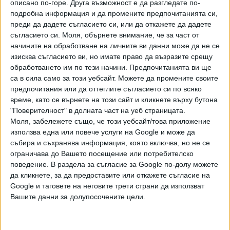
стойност 1.125 млн. евро и 511 300 евро - за
описано по-горе. Друга възможност е да разгледате по-
подробна информация и да промените предпочитанията си,
упражняване на авторски надзор.
преди да дадете съгласието си, или да откажете да дадете
Това няма да се реализира, защото главният секретар
съгласието си.
Моля, обърнете внимание, че за част от
начините на обработване на личните ви данни може да не се
на НС Стефана Караславова е установила постфактум,
изисква съгласието ви, но имате право да възразите срещу
че по конкурса са поставени незаконосъобразно
обработването им по тези начини. Предпочитанията ви ще
ограничителни условия. В документацията е заложено
са в сила само за този уебсайт. Можете да промените своите
изискване отделни членове на екипа да са вписани в
предпочитания или да оттеглите съгласието си по всяко
съответните регистри по закона за културното
време, като се върнете на този сайт и кликнете върху бутона
наследство, но не е предвидено възможност да се
"Поверителност" в долната част на уеб страницата.
зачете еквивалентен документи от чуждестранни
Моля, забележете също, че този уебсайт/това приложение
използва една или повече услуги на Google и може да
кандидати. Според Караславова необосновано са
събира и съхранява информация, която включва, но не се
завишени и изискванията към ръководител на екипа -
ограничава до Вашето посещение или потребителско
условието да има 15 години опит в областта на
поведение. В раздела за съгласие за Google по-долу можете
реставрацията и консервацията, както и към архитекта
да кликнете, за да предоставите или откажете съгласие на
в екипа с опит в областта на реставрацията и
Google и таговете на неговите трети страни да използват
консервацията. Изискваният опит надхвърля в пъти
Вашите данни за долупосочените цели.
минималният за вписване в регистъра.
Всичко това ограничава конкуренцията, като