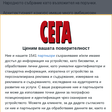
Народното събрание като възложител на поръчки.
Архитектурният конкурс имаше много амбициозен
обхват. Документацията изискваше от участниците да
представят концептуален проект както за околното
пространство и фасади, така и за интериор. От
кандидатите се изискваше изрично по фасадите да се
възстановят на база исторически документи всички
Ценим вашата поверителност
оригинални решения. Бе предвидено и цялостна подмяна
на обзавеждането на пленарна зала, подмяна на подова
Ние и нашите 1541
партньори
съхраняваме и/или имаме
конструкция, инсталации, възстановяване на стенни
достъп до информация на устройство, като бисквитки, и
обработваме лични данни, като уникални идентификатори и
облицовки.
стандартна информация, изпратена от устройство за
персонализирана реклама и съдържание, измерване на
По процедурата следваше да бъде извършено
рекламата и съдържанието, изследване на аудиторията и
класиране на два етапа - подбор с допускане до втори
развитие на услуги.
С ваше разрешение ние и партньорите
етап на 5 проекта, а наградният фонд възлизаше на
ни може да използваме точни данни за географско
общо 114 000 евро. С класирания на първо място бе
позициониране и идентификация чрез сканиране на
предвидено да бъде сключен договор за изготвяне на
устройството. Можете да кликнете, за да дадете съгласието
самия инвестиционен инвестиционен проект с прогнозна
си ние и партньорите ни да обработваме данните ви, както е