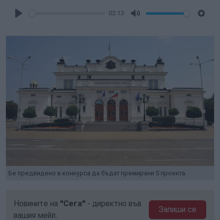
02:13
Play
Mute
Setti
Бе предвидено в конкурса да бъдат премирани 5 проекта.
Новините на
"Сега"
- директно във
Запиши се
вашия мейл.