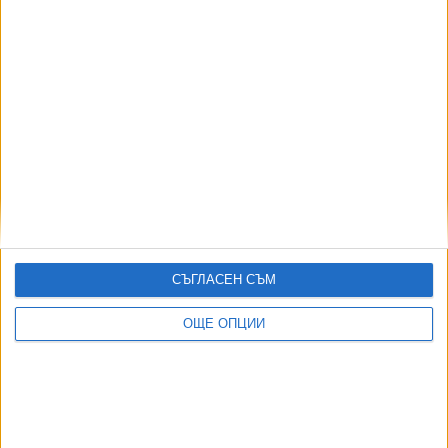
Обявен е архитектурен конкурс за обновяване
на Народното събрание
10 Апр. 2026
Още по темата
ОЩЕ НОВИНИ ОТ БЪЛГАРИЯ
СЪГЛАСЕН СЪМ
НОИ обяви нови промени при осигуровките
ОЩЕ ОПЦИИ
06 Авг. 2026
Десислава Атанасова не бърза да съди Демерджиев
заради полета с Пеевски
04 Авг. 2026
София закрива временно 3 трамвайни линии