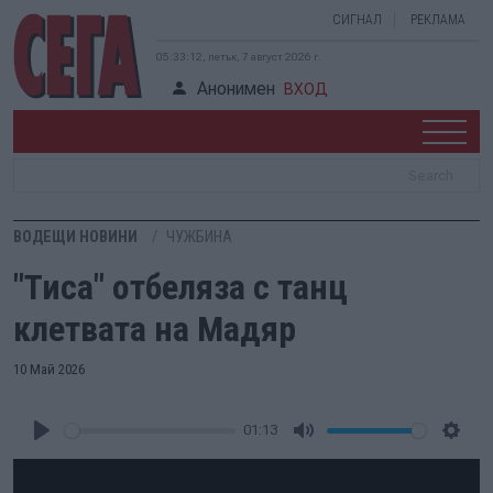
СИГНАЛ
РЕКЛАМА
05:33:13, петък, 7 август 2026 г.
Анонимен
ВХОД
ВОДЕЩИ НОВИНИ
ЧУЖБИНА
"Тиса" отбеляза с танц
клетвата на Мадяр
10 Май 2026
01:13
Play
Mute
Setti