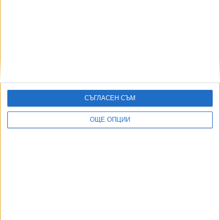
от 50 държави
02 Авг. 2026
Израелски съд спря плана за охрана на затвор с
крокодили
03 Авг. 2026
Иран и Оман договориха отварянето на Ормузкия проток
05 Авг. 2026
СЪГЛАСЕН СЪМ
Индия се отказа от сделката за изтребители Су-57Е от
Русия
ОЩЕ ОПЦИИ
06 Авг. 2026
ТУШ
Разгледай всички