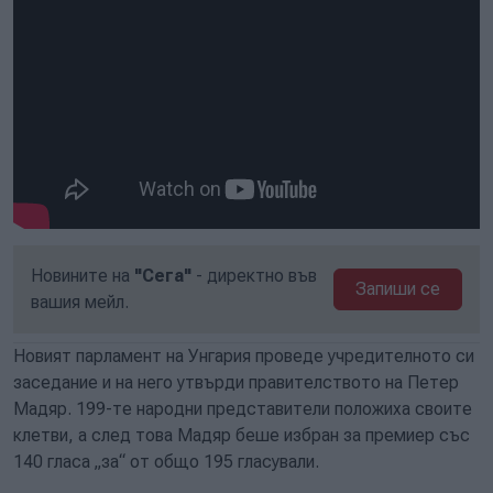
Новините на
"Сега"
- директно във
Запиши се
вашия мейл.
Новият парламент на Унгария проведе учредителното си
заседание и на него утвърди правителството на Петер
Мадяр. 199-те народни представители положиха своите
клетви, а след това Мадяр беше избран за премиер със
140 гласа „за“ от общо 195 гласували.