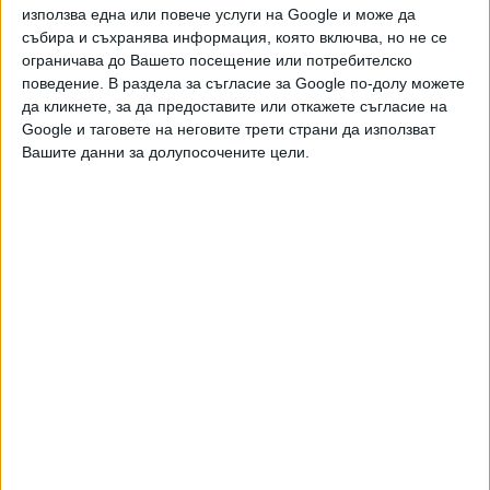
използва една или повече услуги на Google и може да
,
,
Ключови думи:
Петер Мадяр
Тиса
Унгария
събира и съхранява информация, която включва, но не се
ограничава до Вашето посещение или потребителско
поведение. В раздела за съгласие за Google по-долу можете
да кликнете, за да предоставите или откажете съгласие на
Google и таговете на неговите трети страни да използват
Още новини по темата
Вашите данни за долупосочените цели.
Унгария разследва заема на Орбан за Северна
Македония
26 Юли 2026
Мадяр погна сървърите на партията на Орбан
21 Юли 2026