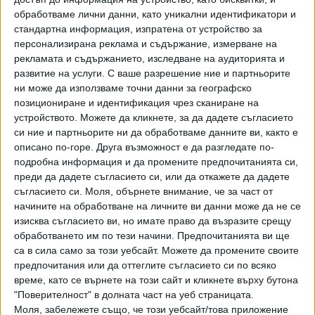
на стълбите на Парламента. В танца се включиха и други
обработваме лични данни, като уникални идентификатори и
членове на парламентарната група на партия „Тиса“,
стандартна информация, изпратена от устройство за
както и децата на новия премиер.
персонализирана реклама и съдържание, измерване на
рекламата и съдържанието, изследване на аудиторията и
Жолт Хегедюш е уважаван ортопед, а вече е и номиниран
развитие на услуги.
С ваше разрешение ние и партньорите
за министър на здравеопазването в новото
ни може да използваме точни данни за географско
правителство. По унгараските закони, вчера бе избран
позициониране и идентификация чрез сканиране на
само премиерът Мадяр, който сега трябва официално да
устройството. Можете да кликнете, за да дадете съгласието
си ние и партньорите ни да обработваме данните ви, както е
предложи имената на своите министри на президента на
описано по-горе. Друга възможност е да разгледате по-
републиката. След като президентът подпише указите
подробна информация и да промените предпочитанията си,
за назначаването им, те трябва да положат
отделна
преди да дадете съгласието си, или да откажете да дадете
клетва
пред парламента.
съгласието си.
Моля, обърнете внимание, че за част от
начините на обработване на личните ви данни може да не се
Последвайте ни и в
изисква съгласието ви, но имате право да възразите срещу
обработването им по тези начини. Предпочитанията ви ще
са в сила само за този уебсайт. Можете да промените своите
Ако искате да подкрепите независимата
предпочитания или да оттеглите съгласието си по всяко
и качествена журналистика в “Сега”,
време, като се върнете на този сайт и кликнете върху бутона
можете да направите дарение през
"Поверителност" в долната част на уеб страницата.
PayPal
Моля, забележете също, че този уебсайт/това приложение