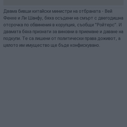
Двама бивши китайски министри на отбраната - Вей
Фенхе и Ли Шанфу, бяха осъдени на смърт с двегодишна
отсрочка по обвинения в корупция, съобщи "Ройтерс". И
двамата бяха признати за виновни в приемане и даване на
подкупи. Те са лишени от политически права доживот, а
цялото им имущество ще бъде конфискувано.