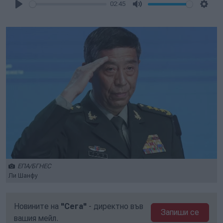
02:45
Play
Mute
Setti
ЕПА/БГНЕС
Ли Шанфу
Новините на
"Сега"
- директно във
Запиши се
вашия мейл.