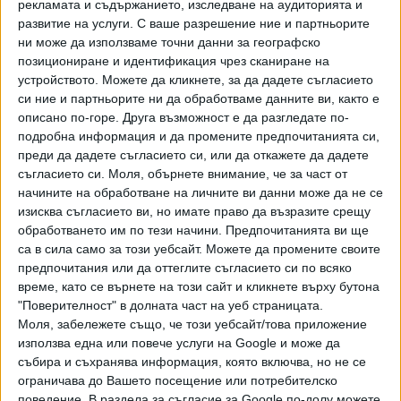
рекламата и съдържанието, изследване на аудиторията и
През 2018 г. той е санкциониран от САЩ за участието си
развитие на услуги.
С ваше разрешение ние и партньорите
в закупуването на руски изтребители Су-35 и системи за
ни може да използваме точни данни за географско
противовъздушна отбрана С-400. Източници на Financial
позициониране и идентификация чрез сканиране на
устройството. Можете да кликнете, за да дадете съгласието
Times, запознати с американското разузнаване,
си ние и партньорите ни да обработваме данните ви, както е
твърдят, че делото срещу Ли Шанфу е образувано
описано по-горе. Друга възможност е да разгледате по-
поради нередности при закупуването на военно
подробна информация и да промените предпочитанията си,
оборудване.
преди да дадете съгласието си, или да откажете да дадете
съгласието си.
Моля, обърнете внимание, че за част от
През 2023 г. Вей Фенхе също беше обвинен в приемане
начините на обработване на личните ви данни може да не се
на „големи суми пари и ценности“ и улесняване на
изисква съгласието ви, но имате право да възразите срещу
назначаването на предпочитани от него хора на
обработването им по тези начини. Предпочитанията ви ще
длъжности извън установените процедури. Действията
са в сила само за този уебсайт. Можете да промените своите
му бяха характеризирани като „изключително сериозни
предпочитания или да оттеглите съгласието си по всяко
време, като се върнете на този сайт и кликнете върху бутона
по своя характер, причиняващи тежка вреда“. Генерал
"Поверителност" в долната част на уеб страницата.
Вей Фенхе е служил в Министерството на отбраната на
Моля, забележете също, че този уебсайт/това приложение
Китай от 2018 до 2023 г.
използва една или повече услуги на Google и може да
събира и съхранява информация, която включва, но не се
Съгласно китайското законодателство смъртната
ограничава до Вашето посещение или потребителско
присъда с двегодишно отсрочка обикновено се заменя с
поведение. В раздела за съгласие за Google по-долу можете