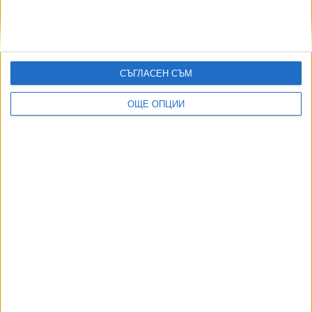
Китай обяви „специална морска операция“ край
Тайван
07 Юни 2026
СЪГЛАСЕН СЪМ
ОЩЕ ОПЦИИ
Още по темата
ОЩЕ НОВИНИ ОТ ЧУЖБИНА
Формира се „Ислямско НАТО“
07 Авг. 2026
Израелски съд спря плана за охрана на затвор с
крокодили
03 Авг. 2026
Индия се отказа от сделката за изтребители Су-57Е от