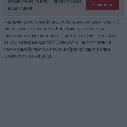
Новините на
"Сега"
- директно във
Запиши се
вашия мейл.
Нидерландско семейство, собственик на апартамент в
злополучното селище на Баба Алино, е успяло да
запорира активи на една от фирмите на Олег Невзоров.
За случката разказа bTV. Запорът е част от дело, в
което семейството си търси обратно парите след
лумването на скандала.