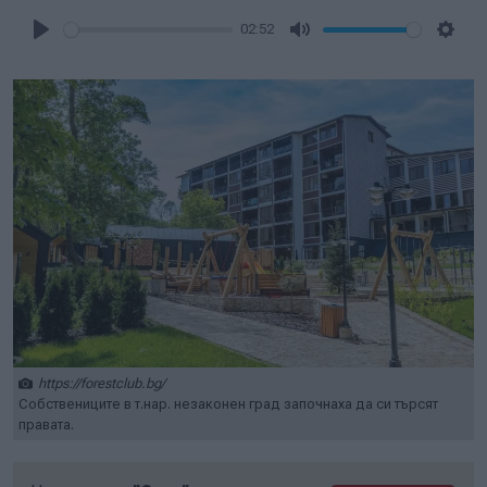
02:52
Play
Mute
Setti
https://forestclub.bg/
Собствениците в т.нар. незаконен град започнаха да си търсят
правата.