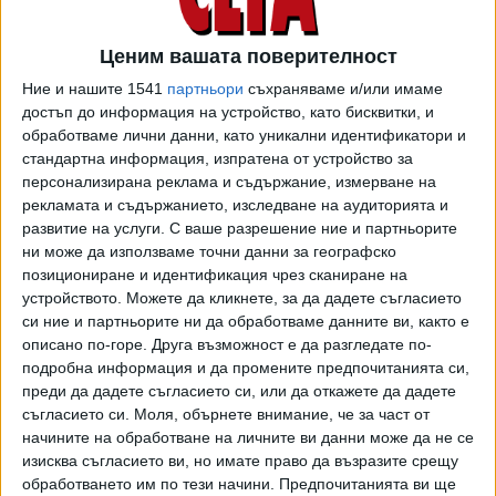
на КУБ от края на април, а ние нямахме друго лице за
контакт. КУБ спря да отговаря на обаждания и имейли.
Ценим вашата поверителност
Осъзнахме, че имаме нужда от адвокат“, разказа още
Ние и нашите 1541
партньори
съхраняваме и/или имаме
жената.
достъп до информация на устройство, като бисквитки, и
През юни Оксана и семейството ѝ се свързват с
обработваме лични данни, като уникални идентификатори и
стандартна информация, изпратена от устройство за
адвокатска кантора. Целта е да развалят
персонализирана реклама и съдържание, измерване на
предварителния договор. Мотивът - невъзможност да
рекламата и съдържанието, изследване на аудиторията и
ползват имота си и страх, че може да бъде премахнат.
развитие на услуги.
С ваше разрешение ние и партньорите
След неуспешен опит казусът да се реши
ни може да използваме точни данни за географско
извънсъдебно, се пристъпва към съдебни действия.
позициониране и идентификация чрез сканиране на
Заведено е предварително обезпечително
устройството. Можете да кликнете, за да дадете съгласието
производство, а искането е връщане на парите, както и
си ние и партньорите ни да обработваме данните ви, както е
описано по-горе. Друга възможност е да разгледате по-
дължимите неустойки по договора. „Преди да се заведе
подробна информация и да промените предпочитанията си,
същинската искова молба срещу инвеститора, законът
преди да дадете съгласието си, или да откажете да дадете
ни позволява да се обезпечим от негови активи
съгласието си.
Моля, обърнете внимание, че за част от
предварително - стига, разбира се, да имаме
начините на обработване на личните ви данни може да не се
достатъчно убедителни писмени доказателства, които в
изисква съгласието ви, но имате право да възразите срещу
случая са налице. Съдът в рамките на буквално един
обработването им по тези начини. Предпочитанията ви ще