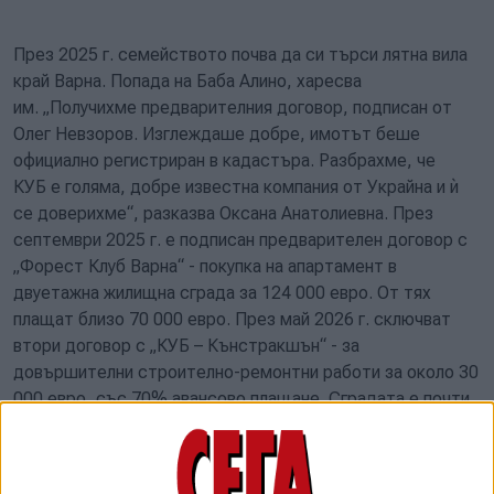
През 2025 г. семейството почва да си търси лятна вила
край Варна. Попада на Баба Алино, харесва
им. „Получихме предварителния договор, подписан от
Олег Невзоров. Изглеждаше добре, имотът беше
официално регистриран в кадастъра. Разбрахме, че
КУБ е голяма, добре известна компания от Украйна и ѝ
се доверихме“, разказва Оксана Анатолиевна. През
септември 2025 г. е подписан предварителен договор с
„Форест Клуб Варна“ - покупка на апартамент в
двуетажна жилищна сграда за 124 000 евро. От тях
плащат близо 70 000 евро. През май 2026 г. сключват
втори договор с „КУБ – Кънстракшън“ - за
довършителни строително-ремонтни работи за около 30
000 евро, със 70% авансово плащане. Сградата е почти
готова тогава, но успоредно настава скандалът. „Оттам
нататък ситуацията бързо стана от лоша към по-лоша.
Оказа се, че нашият търговски агент вече не е служител