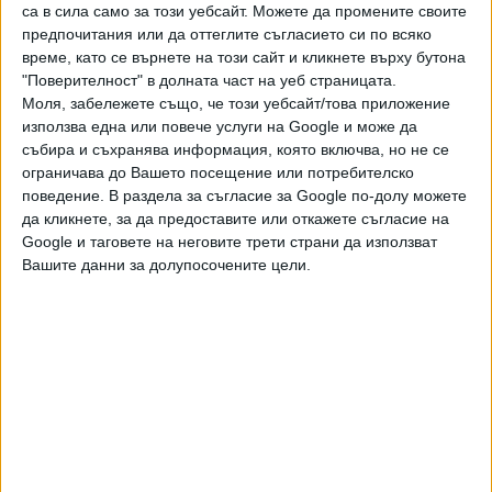
работен ден наложи възбрани на два други имота на
са в сила само за този уебсайт. Можете да промените своите
предпочитания или да оттеглите съгласието си по всяко
инвеститора, които са в квартал „Чайка“ във Варна. Те
време, като се върнете на този сайт и кликнете върху бутона
не са свързани с този проект, съвсем отделни са",
"Поверителност" в долната част на уеб страницата.
обяснява адвокатът Адриян Мурлиев.
Моля, забележете също, че този уебсайт/това приложение
използва една или повече услуги на Google и може да
От Окръжния съд във Варна са коментирали, че подобни
събира и съхранява информация, която включва, но не се
дела са с ограничен достъп: „Производството се
ограничава до Вашето посещение или потребителско
образува по молба на заинтересовано лице, като за него
поведение. В раздела за съгласие за Google по-долу можете
длъжникът не се уведомява. Идеята на законодателя е
да кликнете, за да предоставите или откажете съгласие на
длъжникът да не бъде известяван за производството,
Google и таговете на неговите трети страни да използват
за да не предприеме действия по разпореждане с
Вашите данни за долупосочените цели.
имуществото си и да не препятства молителя да
реализира правата си".
„Все още не са придобили самия имот. Те са на етап
предварителен договор, където обаче са платили почти
60-70% от стойността на имота", посочи Мурлиев за
имота в Баба Алино.
Проверка на адвокатската кантора на Мурлиев показала,