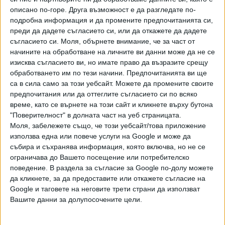
самостоятелно да организират своята защита".
описано по-горе. Друга възможност е да разгледате по-
подробна информация и да промените предпочитанията си,
Политическите реакции
преди да дадете съгласието си, или да откажете да дадете
съгласието си.
Моля, обърнете внимание, че за част от
В специална декларация от парламентарната трибуна
начините на обработване на личните ви данни може да не се
Владимир Николов
- зам.-шеф на групата на ПБ, заяви,
изисква съгласието ви, но имате право да възразите срещу
че решението е взето в съответствие със законовия
обработването им по тези начини. Предпочитанията ви ще
ред, и показва, че когато държавните органи си вършат
са в сила само за този уебсайт. Можете да промените своите
работата, няма нужда от специализирано
предпочитания или да оттеглите съгласието си по всяко
законодателство. Той се оплака, че досега казусът е
време, като се върнете на този сайт и кликнете върху бутона
ставал повод за "словоблудство" с целите и действията
"Поверителност" в долната част на уеб страницата.
Моля, забележете също, че този уебсайт/това приложение
на неговата политическа сила. И прокламира, че сега се
използва една или повече услуги на Google и може да
поставя началото на процес на нормализация на
събира и съхранява информация, която включва, но не се
обществените отношения в България.
ограничава до Вашето посещение или потребителско
поведение. В раздела за съгласие за Google по-долу можете
Зам.-шефът на ГЕРБ
Томислав Дончев
определи
да кликнете, за да предоставите или откажете съгласие на
мярката като "емоционално, не дай боже политическо
Google и таговете на неговите трети страни да използват
решение, но в никакъв случай институционално". "Тук не
Вашите данни за долупосочените цели.
става дума за Борисов, става дума за бивш министър-
председател и бивш главен секретар на МВР с