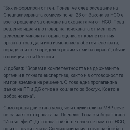
"Бях информиран от ген. Тонев, че след заседание на
Специализираната комисия по чл. 23 от Закона за НСО е
взето решение за снемане на охраната ми от НСО. Това
решение идва и в отговор на поисканата от мен през
декември миналата година оценка от компетентния
орган на това дали има изменение в обстоятелствата,
поради които е определен режимът ми на охрана", обяви
в позицията си Пеевски.
И добавя: "Вярвам в компетентността на държавните
органи и в тяхната експертиза, както и в отговорността
им при вземане на решения. С това една пропагандна
дъвка на ПП и ДБ отиде в кошчето за боклук. Което е
добра новина".
Само преди дни стана ясно, че и служители на МВР вече
не са част от охраната на Пеевски. Това съобщи тогава
"Извън ефир". Дотогава той беше пазен не само от НСО,
но и от служители на Специализирания отряд за борба с