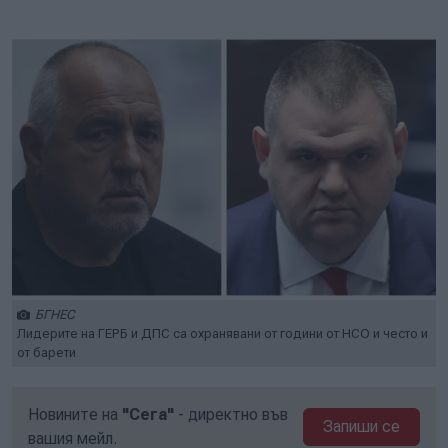
Play
Mute
Setti
БГНЕС
Лидерите на ГЕРБ и ДПС са охранявани от години от НСО и често и
от барети
Новините на
"Сега"
- директно във
Запиши се
вашия мейл.