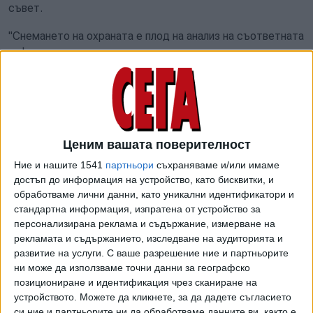
съвет.
"Снемането на охраната е плод на анализ на съответната
информация, постъпила от компетентните институции.
Не е политически акт и не бива да се третира като
такъв. Има обмен на информация между институциите,
считано от понеделник. Това е довело до вземане на
решение на съответната междуведомствена комисия да
отпадне охраната на Делян Пеевски и Бойко Борисов",
Ценим вашата поверителност
коментира още вътрешният министър.
Ние и нашите 1541
партньори
съхраняваме и/или имаме
достъп до информация на устройство, като бисквитки, и
Темата коментира и вицепремиерът Атанас Пеканов.
обработваме лични данни, като уникални идентификатори и
"Държавният ресурс следва да бъде насочван
стандартна информация, изпратена от устройство за
единствено към лица и дейности, за които съществува
персонализирана реклама и съдържание, измерване на
обоснована необходимост по закон. А държавните
рекламата и съдържанието, изследване на аудиторията и
решения да се взимат институционално, както в случая",
развитие на услуги.
С ваше разрешение ние и партньорите
написа той във Фейсбук. Според него, ако двамата
ни може да използваме точни данни за географско
партийни лидери имат притеснения за сигурността си, те
позициониране и идентификация чрез сканиране на
устройството. Можете да кликнете, за да дадете съгласието
"разполагат с необходимите възможности
си ние и партньорите ни да обработваме данните ви, както е