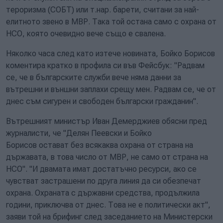
тероризма (СОБТ) или т.нар. барети, считани за най-
елитното звено в МВР. Така той остана само с охрана от
НСО, която очевидно вече също е свалена.
Няколко часа след като изтече новината, Бойко Борисов
коментира кратко в профила си във Фейсбук: "Радвам
се, че в българските служби вече няма данни за
вътрешни и външни заплахи срещу мен. Радвам се, че от
днес съм сигурен и свободен български гражданин".
Вътрешният министър Иван Демерджиев обясни пред
журналисти, че "Делян Пеевски и Бойко
Борисов остават без всякаква охрана от страна на
държавата, в това число от МВР, не само от страна на
НСО". "И двамата имат достатъчно ресурси, ако се
чувстват застрашени по друга линия да си обезпечат
охрана. Охраната с държавни средства, продължила
години, приключва от днес. Това не е политически акт",
заяви той на брифинг след заседанието на Министерски