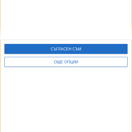
,
Ключови думи:
Лаура Кьовеши
Теодора Георгиева
Още новини по темата
СЪГЛАСЕН СЪМ
Кьовеши задържа стоки за над $2 млн. във
ОЩЕ ОПЦИИ
Варна и Бургас
03 Авг. 2026
Българският европрокурор Теодора Георгиева
се оттърва само с порицание
15 Юли 2026