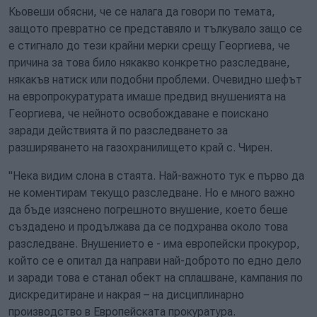
Кьовеши обясни, че се налага да говори по темата,
защото превратно се представяло и тълкувало защо се
е стигнало до тези крайни мерки срещу Георгиева, че
причина за това било някакво конкретно разследване,
някакъв натиск или подобни проблеми. Очевидно шефът
на европрокуратурата имаше предвид внушенията на
Георгиева, че нейното освобождаване е поискано
заради действията й по разследването за
разширяването на газохранилището край с. Чирен.
"Нека видим слона в стаята. Най-важното тук е първо да
не коментирам текущо разследване. Но е много важно
да бъде изяснено погрешното внушение, което беше
създадено и продължава да се подхранва около това
разследване. Внушението е - има европейски прокурор,
който се е опитал да направи най-доброто по едно дело
и заради това е станал обект на сплашване, кампания по
дискредитиране и накрая – на дисциплинарно
производство в Европейската прокуратура.