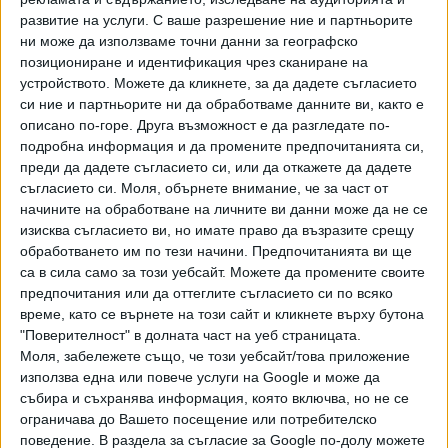
развитие на услуги.
С ваше разрешение ние и партньорите
ни може да използваме точни данни за географско
Българската европрокурорка
позициониране и идентификация чрез сканиране на
пусна сигнал срещу Пеевски и
Теодора Георгиева -
устройството. Можете да кликнете, за да дадете съгласието
Сарафов
българският представител в
си ние и партньорите ни да обработваме данните ви, както е
колегията на Европейската
описано по-горе. Друга възможност е да разгледате по-
06 Март 2026
прокуратура, е подала сигнал
подробна информация и да промените предпочитанията си,
до Министерството на
преди да дадете съгласието си, или да откажете да дадете
Кьовеши разкри, че дисциплинарното производство
правосъдието "за
съгласието си.
Моля, обърнете внимание, че за част от
срещу Георгиева е второ срещу нея и че няма друг
натиск, заплахи и уронване
начините на обработване на личните ви данни може да не се
подобен случай в историята на европрокуратурата. Тя
авторитета на Европейската
изисква съгласието ви, но имате право да възразите срещу
разказа за дисциплинарните мерки срещу Георгиев, като
прокуратура от висши
обработването им по тези начини. Предпочитанията ви ще
обясни как са се направили комисии и дисциплинарен
представители на
са в сила само за този уебсайт. Можете да промените своите
съвет все от европрокурори от различни страни. “След
Прокуратурата на Република
предпочитания или да оттеглите съгласието си по всяко
всички действия и проверки накрая се стигна до
България
време, като се върнете на този сайт и кликнете върху бутона
"Поверителност" в долната част на уеб страницата.
решението да се иска нейното освобождаване. Имате
Моля, забележете също, че този уебсайт/това приложение
единодушно решение на 24 независими прокурори от
използва една или повече услуги на Google и може да
различни държави членки, които стигнаха до извода, че
събира и съхранява информация, която включва, но не се
нарушенията, извършени от европейския прокурор от
ограничава до Вашето посещение или потребителско
България, са толкова сериозни, че поискахме от Съвета,
поведение. В раздела за съгласие за Google по-долу можете