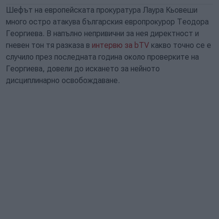
Шефът на европейската прокуратура Лаура Кьовеши
много остро атакува българския европрокурор Теодора
Георгиева. В напълно непривични за нея директност и
гневен тон тя разказа в
интервю за bTV
какво точно се е
случило през последната година около проверките на
Георгиева, довели до искането за нейното
дисциплинарно освобождаване.