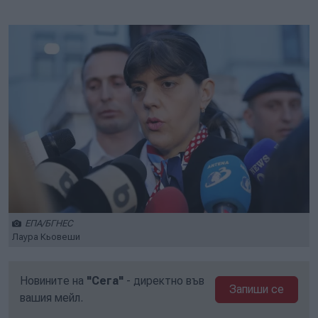
Play
Mute
Setti
ЕПА/БГНЕС
Лаура Кьовеши
Новините на
"Сега"
- директно във
Запиши се
вашия мейл.