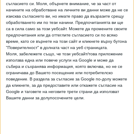
съгласието си.
Моля, обърнете внимание, че за част от
начините на обработване на личните ви данни може да не се
изисква съгласието ви, но имате право да възразите срещу
Бленджини избра 15 волейболисти за Евро
обработването им по тези начини. Предпочитанията ви ще
2026
са в сила само за този уебсайт. Можете да промените своите
03 Авг. 2026
предпочитания или да оттеглите съгласието си по всяко
време, като се върнете на този сайт и кликнете върху бутона
"Поверителност" в долната част на уеб страницата.
Погачар стартира във Вуелтата за Тройната
Моля, забележете също, че този уебсайт/това приложение
корона
използва една или повече услуги на Google и може да
03 Авг. 2026
събира и съхранява информация, която включва, но не се
ограничава до Вашето посещение или потребителско
поведение. В раздела за съгласие за Google по-долу можете
Атина ще е последното стъпало за "Левски"
да кликнете, за да предоставите или откажете съгласие на
към ШЛ
Google и таговете на неговите трети страни да използват
03 Авг. 2026
Обновена
Вашите данни за долупосочените цели.
Синхронистите ни заеха 7-о и 10-о място в
Европа
03 Авг. 2026