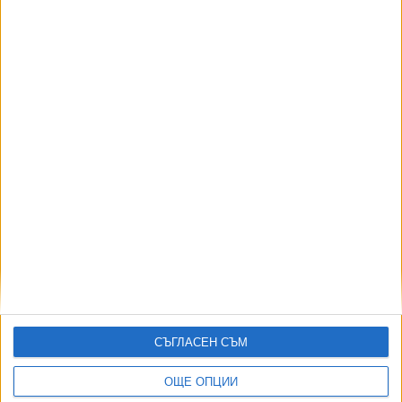
Почина великият Франко Барези
31 Юли 2026
Григор Димитров: Още по-мотивиран съм в
края на кариерата
31 Юли 2026
ЦСКА продължи след драма с дузпи, а
"Лудогорец" се сбогува с Европа
30 Юли 2026
Обновена
Европа е готова да бойкотира Мондиал 2030
30 Юли 2026
Обновена
СЪГЛАСЕН СЪМ
ОЩЕ ОПЦИИ