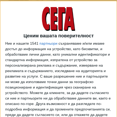
Джокович е за кардинална промяна в тениса
04 Авг. 2026
Ценим вашата поверителност
Ние и нашите 1541
партньори
съхраняваме и/или имаме
Федерации от УЕФА оттеглиха подкрепата
достъп до информация на устройство, като бисквитки, и
си за Инфантино, а БФС мълчи
обработваме лични данни, като уникални идентификатори и
04 Авг. 2026
стандартна информация, изпратена от устройство за
персонализирана реклама и съдържание, измерване на
рекламата и съдържанието, изследване на аудиторията и
Сестрите Уилямс дебютират в Синсинати в
развитие на услуги.
С ваше разрешение ние и партньорите
средата на своите 40
ни може да използваме точни данни за географско
04 Авг. 2026
позициониране и идентификация чрез сканиране на
устройството. Можете да кликнете, за да дадете съгласието
си ние и партньорите ни да обработваме данните ви, както е
ПЪРВА ЛИГА, III КРЪГ - РЕЗУЛТАТИ И
описано по-горе. Друга възможност е да разгледате по-
КЛАСИРАНЕ (видео репортажи)
подробна информация и да промените предпочитанията си,
преди да дадете съгласието си, или да откажете да дадете
03 Авг. 2026
Обновена