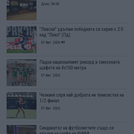
Днес, 06:06
"Левски" удължи победната си серия с 2:0
над "Локо" (Пд)
07 Авг. 2026
Падна националният рекорд в смесената
щафета на 4х100 метра
07 Авг. 2026
Чехкиня спря най-добрата ни тенисистка на
1/2-финал
07 Авг. 2026
Синдикатът на футболистите също се
опълчи на шефа на ФИФА