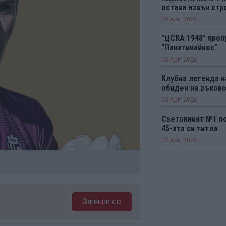
остава извън стро
06 Авг. 2026
"ЦСКА 1948" проп
"Панатинайкос"
06 Авг. 2026
Клубна легенда н
обиден на ръков
03 Авг. 2026
Световният №1 п
45-ата си титла
02 Авг. 2026
Запиши се