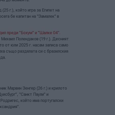
25 г.), който игра за Египет на
сега бе капитан на "Замалек" в
ил преди "Бохум" и "Шалке 04"
.
Михаил Полендаков (19 г.). Десният
то от юли 2025 г. насам записа само
виха също раздялата си с бразилския
да.
к Марвин Зенгер (26 г.) и крилото
Дуисбург", "Санкт Паули" и
. Родригес, който има португалски
ксандрия".