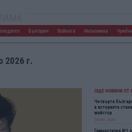
КЛАМА
блюдател
България
Войната
Икономика
Чужби
 2026 г.
ОЩЕ НОВИНИ ОТ 
Четвърта българ
в историята ста
майстор
04 Авг. 2026
Гимнастичка №1 н