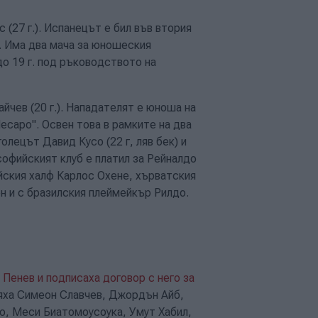
(27 г.). Испанецът е бил във втория
". Има два мача за юношеския
до 19 г. под ръководството на
чев (20 г.). Нападателят е юноша на
 Песаро". Освен това в рамките на два
олецът Давид Кусо (22 г, ляв бек) и
софийският клуб е платил за Рейналдо
айския халф Карлос Охене, хърватския
 и с бразилския плеймейкър Рилдо.
Пенев и подписаха договор с него за
бяха Симеон Славчев, Джордън Айб,
о, Меси Биатомоусоука, Умут Хабил,