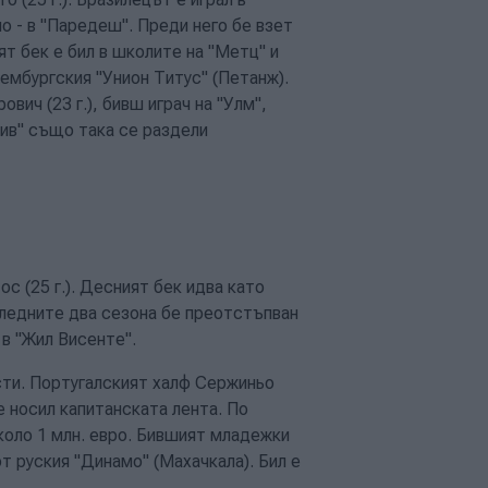
о - в "Паредеш". Преди него бе взет
ят бек е бил в школите на "Метц" и
сембургския "Унион Титус" (Петанж).
ич (23 г.), бивш играч на "Улм",
ив" също така се раздели
 (25 г.). Десният бек идва като
следните два сезона бе преотстъпван
 в "Жил Висенте".
сти. Португалският халф Сержиньо
 е носил капитанската лента. По
коло 1 млн. евро. Бившият младежки
от руския "Динамо" (Махачкала). Бил е