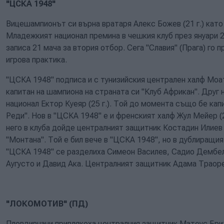
"ЦСКА 1948"
Вицешампионът си върна вратаря Алекс Божев (21 г.) като 
Младежкият национал премина в чешкия клуб през януари 20
записа 21 мача за втория отбор. Сега "Славия" (Прага) го 
игрова практика.
"ЦСКА 1948" подписа и с тунизийския централен халф Моат
капитан на шампиона на страната си "Клуб Африкан". Друг 
национал Ектор Куеяр (25 г.). Той до момента също бе кап
Реди". Нов в "ЦСКА 1948" е и френският халф Жул Мейер (2
него в клуба дойде централният защитник Костадин Илиев (24
"Монтана". Той е бил вече в "ЦСКА 1948", но в дублиращия
"ЦСКА 1948" се разделиха Симеон Василев, Садио Дембел
Аугусто и Давид Ака. Централният защитник Адама Траоре 
"ЛОКОМОТИВ" (ПД)
Пловдивчани привлякоха централния защитник Матеус Брито