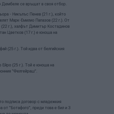
ио Дембеле се връщат в своя отбор.
ора - Никълъс Пенев (21 г.), който
лят Марк-Емилио Папазов (22 г.).
От
 (22 г.), халфът Димитър Костадинов
тан Цветков (17 г.) е юноша на
 (25 г.). Той идва от белгийския
Ейро (25 г.). Той е юноша на
ионния "Фелгейраш".
ато подписа договор с младежкия
а от "Ботафого", преди това е бил и 3
ача до момента.