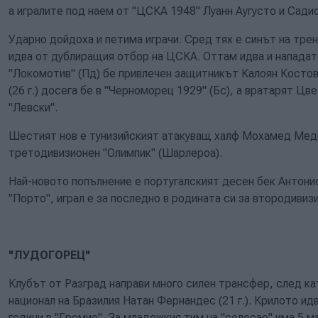
а игралите под наем от "ЦСКА 1948" Луанн Аугусто и Сад
Ударно дойдоха и петима играчи. Сред тях е синът на трень
идва от дублиращия отбор на ЦСКА. Оттам идва и нападате
"Локомотив" (Пд) бе привлечен защитникът Калоян Костов
(26 г.) досега бе в "Черноморец 1929" (Бс), а вратарят Цве
"Левски".
Шестият нов е тунизийският атакуващ халф Мохамед Медфай
третодивизионен "Олимпик" (Шарлероа).
Най-новото попълнение е португалският десен бек Антонио 
"Порто", играл е за последно в родината си за втородивиз
"ЛУДОГОРЕЦ"
Клубът от Разград направи много силен трансфер, след к
национал на Бразилия Натан Фернандес (21 г.). Крилото идв
години в "Гремио". За младежкия тим на "селесао" има 5 м