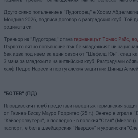
Друго силно попълнение в "Лудогорец" е Хосам Абделмагид (
Мондиал 2026, подписа договор с разградския клуб. Той до
родината си.
Треньор на "Лудогорец" стана
германецът Томас Райс, вод
Първото лятно попълнение пък бе младежкият ни национал 
бек идва под наем за един сезон от "Шефилд Юн", след ка
3 мача за младежите на английския клуб. Разградчани обя
халф Педро Нареси и португалския защитник Диниш Алмей
"БОТЕВ" (ПД)
Пловдивският клуб представи наведнъж германския защитни
от Гвинеа-Бисау Мауро Родригес (25 г.). Зенгер е играл в "
"Кайзерслаутерн", а последно - в полския "Стал" (Миелец)
паспорт, е бил в швейцарския "Ивердон" и украинския "Оле