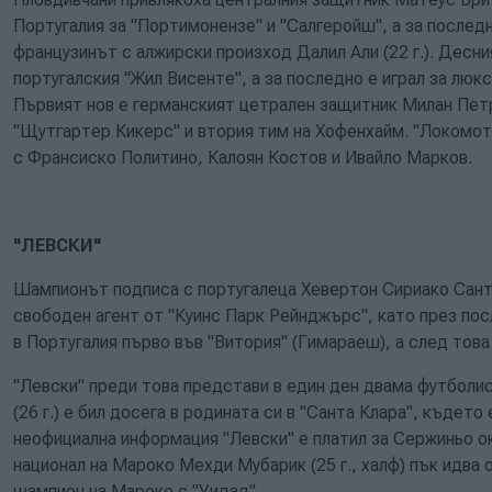
Португалия за "Портимонензе" и "Салгеройш", а за последн
французинът с алжирски произход Далил Али (22 г.). Десни
португалския "Жил Висенте", а за последно е играл за люк
Първият нов е германският цетрален защитник Милан Петров
"Щутгартер Кикерс" и втория тим на Хофенхайм. "Локомот
с Франсиско Политино, Калоян Костов и Ивайло Марков.
"ЛЕВСКИ"
Шампионът подписа с португалеца Хевeртон Сириако Сантос
свободен агент от "Куинс Парк Рейнджърс", като през по
в Португалия първо във "Витория" (Гимараеш), а след това
"Левски" преди това представи в един ден двама футболи
(26 г.) е бил досега в родината си в "Санта Клара", където
неофициална информация "Левски" е платил за Сержиньо о
национал на Мароко Мехди Мубарик (25 г., халф) пък идва 
шампион на Мароко с "Уидад".