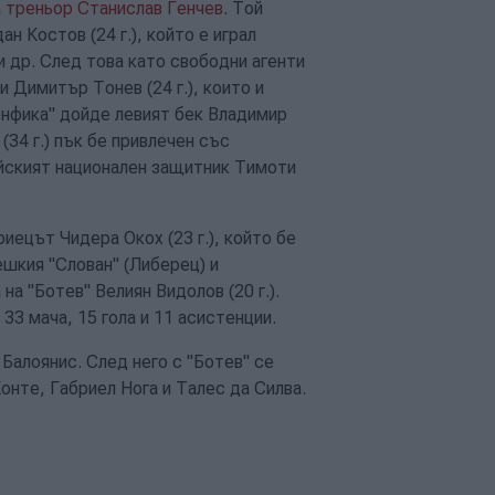
а треньор Станислав Генчев
. Той
н Костов (24 г.), който е играл
и др. След това като свободни агенти
и Димитър Тонев (24 г.), които и
енфика" дойде левият бек Владимир
34 г.) пък бе привлечен със
ийският национален защитник Тимоти
риецът Чидера Окох (23 г.), който бе
ешкия "Слован" (Либерец) и
а "Ботев" Велиян Видолов (20 г.).
33 мача, 15 гола и 11 асистенции.
Балоянис. След него с "Ботев" се
онте, Габриел Нога и Талес да Силва.