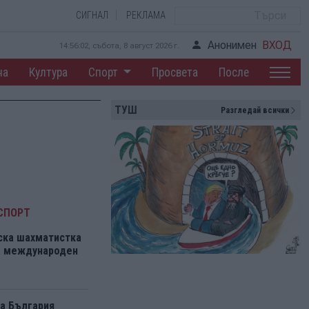
СИГНАЛ
РЕКЛАМА
Анонимен
ВХОД
14:56:03, събота, 8 август 2026 г.
на
Култура
Спорт
Просвета
После
ТУШ
Разгледай всички
СПОРТ
ска шахматистка
на международен
а България