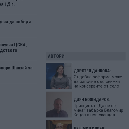
я 1,5 г.
усна да победи
апусна ЦСКА,
одството
АВТОРИ
окори Шанхай за
ДОРОТЕЯ ДАЧКОВА:
Съдебна реформа може
да започне със снимки
на консервите от село
ДИЯН БОЖИДАРОВ:
Принципът "Да не се
мина" забърка Благомир
Коцев в нов скандал
ЛЮДМИЛ ИЛИЕВ: