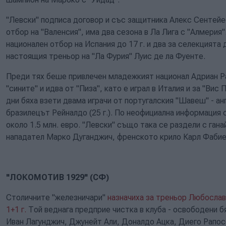
"Левски" подписа договор и със защитника Алекс Сентейес 
отбор на "Валенсия", има два сезона в Ла Лига с "Алмерия
национален отбор на Испания до 17 г. и два за селекцията 
настоящия треньор на "Ла Фурия" Луис де ла Фуенте.
Преди тях беше привлечен младежкият национал Адриан Рай
"сините" и идва от "Пиза", като е играл в Италия и за "Вис
дни бяха взети двама играчи от португалския "Шавеш" - анг
бразилецът Рейналдо (25 г.). По неофициална информация 
около 1.5 млн. евро. "Левски" също така се раздели с ган
нападател Марко Дуганджич, френското крило Карл Фабиен
"ЛОКОМОТИВ 1929" (СФ)
Столичните "железничари"
назначиха за треньор Любослав 
1+1 г.
Той веднага предприе чистка в клуба - освободени 
Иван Лагунджич, Джунейт Али, Доналдо Ацка, Диего Рапос