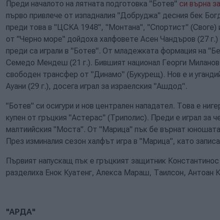
Преди началото на лятната подготовка "Ботев"
си върна з
първо привлече от изпадналия "Добруджа" десния бек Богда
преди това в "ЦСКА 1948", "Монтана", "Спортист" (Своге) 
от "Черно море" дойдоха халфовете Асен Чандъров (27 г.) 
преди са играли в "Ботев". От младежката формация на "Б
Семедо Мендеш (21 г.). Бившият национал Георги Миланов (
свободен трансфер от "Динамо" (Букурещ). Нов е и уганд
Ауани (29 г.), досега играл за израелския "Ашдод".
"Ботев" си осигури и нов централен нападател. Това е ниге
купен от гръцкия "Астерас" (Триполис). Преди е играл за ч
малтиийския "Моста". От "Марица" пък бе върнат юношата н
През изминалия сезон халфът игра в "Марица", като записа 
Първият напускащ пък е гръцкият защитник Константинос 
разделиха Енок Куатенг, Алекса Мараш, Таилсон, Антоан К
"АРДА"