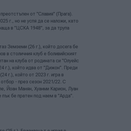
преотстъпен от "Славия" (Прага).
25 г., но не успя да се наложи, като
праща в "ЦСКА 1948", за да трупа
аз Земземи (26 г.), който досега бе
нов в столичния клуб е боливийският
итан на клуба от родината си "Олуейс
4 г.), който идва от "Дижон". Преди
 г.), който от 2023 г. игра в
 отбор - през сезон 2021/22. С
е, Йоан Манян, Хуанми Карион, Луан
пък бе пратен под наем в "Арда".
 (25 г.). Бразилецът е играл в