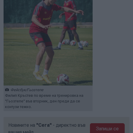
Фейсбук/Гьозтепе
Филип Кръстев по време на тренировка на
"Гьозтепе" във вторник, ден преди да се
контузи тежко.
Новините на
"Сега"
- директно във
Запиши се
вашия мейл.