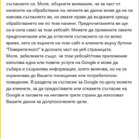
съгласието си.
Моля, обърнете внимание, че за част от
ЮБИЛЕЕН МАЧ ЗА СТОИЛОВ
начините на обработване на личните ви данни може да не се
изисква съгласието ви, но имате право да възразите срещу
Случилото се с Кръстев е и най-неприятната новина за
обработването им по тези начини. Предпочитанията ви ще
Стоилов преди важното домакинство срещу "Газиантеп"
са в сила само за този уебсайт. Можете да промените своите
в събота. Този мач ще е №100 за българския
предпочитания или да оттеглите съгласието си по всяко
специалист като треньор на "Гьозтепе". Мъри зае поста
време, като се върнете на този сайт и кликнете върху бутона
"Поверителност" в долната част на уеб страницата.
на 21 ноември 2023 г., когато отборът бе още във втора
Моля, забележете също, че този уебсайт/това приложение
дивизия. Стоилов успя да върне "Гьозтепе" в
използва една или повече услуги на Google и може да
Суперлигата и да го класира на осмо място през сезон
събира и съхранява информация, която включва, но не се
2024/25. Междувременно успя да излезе на второ място
ограничава до Вашето посещение или потребителско
сред треньорите в историята на "Гьозтепе" по
поведение. В раздела за съгласие за Google по-долу можете
продължителност на управлението.
да кликнете, за да предоставите или откажете съгласие на
Google и таговете на неговите трети страни да използват
Сега отборът е на пето място, което дава известен
Вашите данни за долупосочените цели.
шанс за класиране за Лигата на конференцията. За целта
третият във временното класиране - "Трабзонспор",
трябва да стигне до финала за Купата на Турция и там да
победи "Коняспор". Само това ще даде възможност на
петия в Суперлигата да играе в евротурнирите.