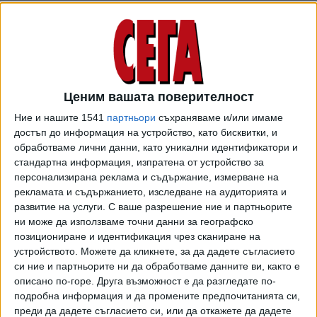
Това означава, че престоят на 24-годишния Кръстев в
"Гьозтепе" приключи, тъй като той бе преотстъпен до
юни т.г. Сега българският футболист ще се върне в
"Ломел", откъдето ще организират лечението и
Ценим вашата поверителност
рехабилитацията му. Тежката травма също така ще
попречи на играча да участва за националния тим в
Ние и нашите 1541
партньори
съхраняваме и/или имаме
мачовете в Лига С на турнира Лига на нациите. Кръстев
достъп до информация на устройство, като бисквитки, и
обработваме лични данни, като уникални идентификатори и
носеше капитанската лента в българския тим в двата ни
стандартна информация, изпратена от устройство за
мача от турнира "FIFA Series 2026" през март в
персонализирана реклама и съдържание, измерване на
Джакарта - при 10:2 над Соломоновите о-ви и при 1:0 над
рекламата и съдържанието, изследване на аудиторията и
Индонезия.
развитие на услуги.
С ваше разрешение ние и партньорите
ни може да използваме точни данни за географско
Той беше привлечен в началото на февруари в "Гьозтепе"
позициониране и идентификация чрез сканиране на
по настояване на треньора на турския тим Станимир
устройството. Можете да кликнете, за да дадете съгласието
Стоилов. До момента Филип Кръстев имаше 11 мача и 1
си ние и партньорите ни да обработваме данните ви, както е
асистенция за отбора от Измир.
описано по-горе. Друга възможност е да разгледате по-
подробна информация и да промените предпочитанията си,
преди да дадете съгласието си, или да откажете да дадете