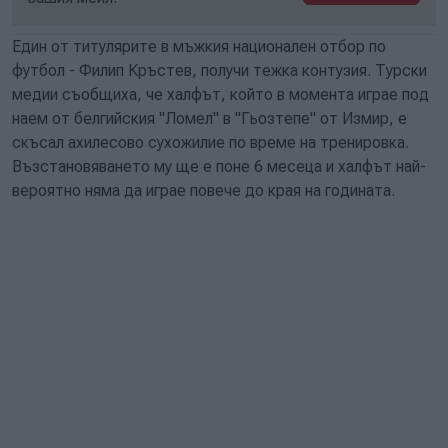
Един от титулярите в мъжкия национален отбор по
футбол - Филип Кръстев, получи тежка контузия. Турски
медии съобщиха, че халфът, който в момента играе под
наем от белгийския "Ломел" в "Гьозтепе" от Измир, е
скъсал ахилесово сухожилие по време на тренировка.
Възстановяването му ще е поне 6 месеца и халфът най-
вероятно няма да играе повече до края на годината.