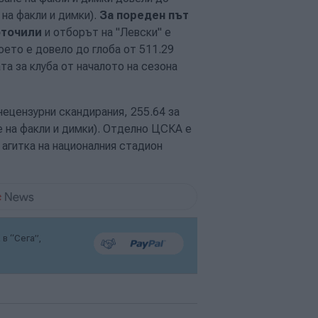
 на факли и димки).
За пореден път
оточили
и отборът на "Левски" е
оето е довело до глоба от 511.29
та за клуба от началото на сезона
нецензурни скандирания, 255.64 за
е на факли и димки). Отделно ЦСКА е
агитка на националния стадион
в “Сега”,