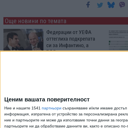
Още новини по темата
Федерации от УЕФА
оттеглиха подкрепата
си за Инфантино, а
БФС мълчи
04 Авг. 2026
УЕФА пратила
Трефолони на
ръководи реферите ни
Ценим вашата поверителност
28 Юли 2026
Ние и нашите 1541
партньори
съхраняваме и/или имаме достъп д
информация, изпратена от устройство за персонализирана рекла
ние и партньорите ни може да използваме точни данни за геогра
Още по темата
партньорите ни да обработваме данните ви, както е описано по