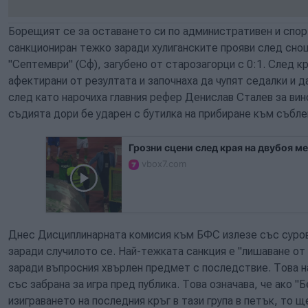
Борещият се за оставането си по административен и спорт
санкциониран тежко заради хулиганските прояви след сн
"Септември" (Сф), загубено от старозагорци с 0:1. След к
афектирани от резултата и започнаха да чупят седалки и 
след като нарочиха главния рефер Денислав Сталев за вин
съдията дори бе ударен с бутилка на прибиране към събле
Грозни сцени след края на двубоя 
vbox7.com
Днес Дисциплинарната комисия към БФС излезе със сурови
заради случилото се. Най-тежката санкция е "лишаване от
заради въпросния хвърлен предмет с последствие. Това н
със забрана за игра пред публика. Това означава, че ако "
изиграването на последния кръг в тази група в петък, то 