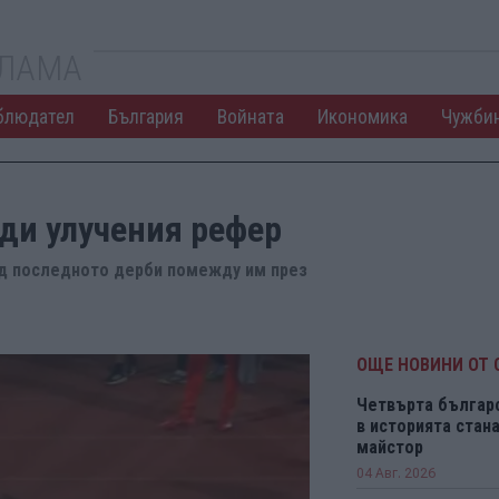
КЛАМА
блюдател
България
Войната
Икономика
Чужби
ади улучения рефер
ед последното дерби помежду им през
ОЩЕ НОВИНИ ОТ 
Четвърта българ
в историята ста
майстор
04 Авг. 2026