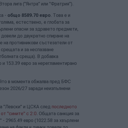
тора лига ("Янтра" или "Фратрия").
ка -
общо 8589.70 евро
. Това е и
голяма, естествено, е глобата за
върлени опасни за здравето предмети,
и довели до двукратно спиране на
не на противникови състезатели от
а срещата и за неспазване
тболната среща). В добавка
о и 153.39 евро за нерегламентирано
ойто в момента обжалва пред БФС
сезон 2026/27 заради неизпълнени
на "Левски" и ЦСКА след
последното
от "сините" с 2:0
. Общата санкция за
" - 2965.49 евро (1022.58 за хвърлени
ване на факли и димки довели до