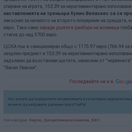
спиране на играта, 153.39 за нерегламентирано използване
наставленията на треньора Хулио Веласкес са се пр
закъснял за началото на второто полувреме на срещата, к
евро. Така само
заради дългите разбори на испанеца
глоба
стигна до над 5700 евро.
ЦСКА пък е санкциониран общо с 1175.97 евро (766.94 за 
хвърлен предмет и 153.39 за нерегламентирано използван
задължен да възстанови щетите, нанесени от "червената" 
"Васил Левски".
Последвайте ни и в
Ако искате да подкрепите независимата и качествена журналистика 
можете да направите дарение през PayPal
,
,
Ключови думи:
Берое
Дисциплинарна комисия
БФС