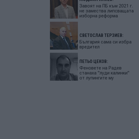
Завоят на ПБ към 2021 г.
не замества липсващата
изборна реформа
СВЕТОСЛАВ ТЕРЗИЕВ:
България сама си избра
вредител
ПЕТЬО ЦЕКОВ:
Феновете на Радев
станаха "луди калинки"
от лупингите му