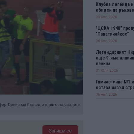
Клубна легенда н
обиден на ръков
03 Авг. 2026
"ЦСКА 1948" проп
"Панатинайкос"
06 Авг. 2026
Легендарният Ни
още 9-има алпини
лавина
31 Юли 2026
Гимнастичка №1 н
остава извън стро
06 Авг. 2026
ефер Денислав Сталев, а един от стюардите
Запиши се