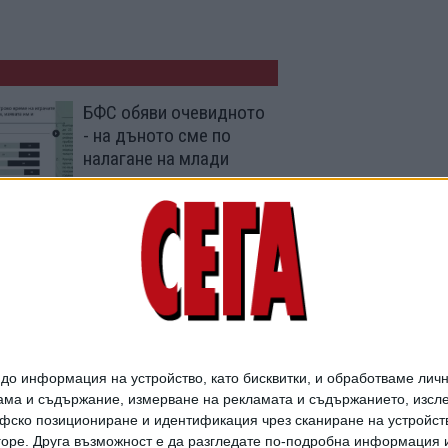
БФС обяви очевидното
- на дъното сме по
налагане на млади
играчи
02 Авг. 2026
Президентът на БФС
защити опрощаването
на 199 467 евро на
"Лудогорец"
27 Юли 2026
о информация на устройство, като бисквитки, и обработваме личн
ма и съдържание, измерване на рекламата и съдържанието, изслед
фско позициониране и идентификация чрез сканиране на устройство
-горе. Друга възможност е да разгледате по-подробна информация 