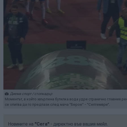
Диема спорт / стопкадър
Моментът, в който хвърлена бутилка вода удря странично главния р
се опитва да го предпази след мача "Берое" - "Септември".
Новините на
"Сега"
- директно във вашия мейл.