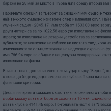
баража на 28 май за място в Първа лига срещу втория във В
Паричната санкция за "Берое" за снощния мач също е теж
най-тежкото сумарно наказание след изминалия кръг. Най-
улучения съдия - 2045.17. Има глоба от 1533.88 евро за х
други четири са за по 1022.58 евро (за използване на факл
играта; за използване на лазерни устройства за заслепява
публиката; за навлизане на публика на пистата след края н
изискванията за осъществяване на надеждна охрана на фу
има 766.94 евро за обидни и нецензурни скандирания, какт
използване на факли.
Всичко това е допълнителен тежък удар върху "Берое", к
отказа да бъде издаден лиценз за клуба за Първа лига за 
финансови критерии.
Дисциплинарната комисия също така наложи много глоби 
дерби между двата отбора за сезона на 16 май, спечелено 
двата клуба е 4141.46 евро. По-голямата част е за "Левски
предмети, 766.94 за обидни скандирания, 511.29 за използ