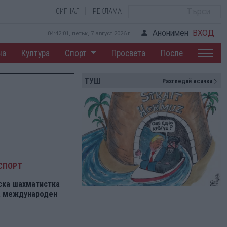
СИГНАЛ
РЕКЛАМА
Анонимен
ВХОД
04:42:02, петък, 7 август 2026 г.
на
Култура
Спорт
Просвета
После
ТУШ
Разгледай всички
СПОРТ
ска шахматистка
на международен