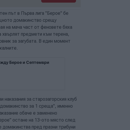
ен път в Първа лига "Берое" бе
ощното домакинство срещу
рая на мача част от феновете бяха
да хвърлят предмети към терена,
овник за загубата. В един момент
калните.
между Берое и Септември
 наказания за старозагорския клуб
 домакинство за 1 среща", именно
аказание обаче е заменено
Берое" остане на 13-ото място след
ще домакинства пред празни трибуни