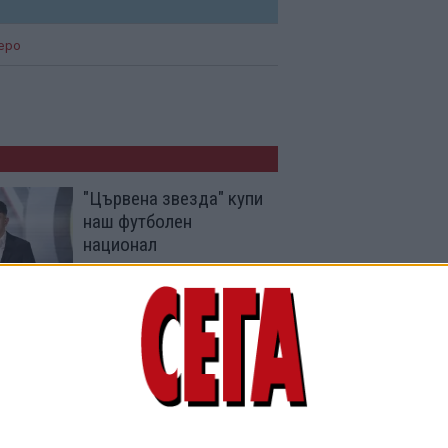
еро
"Цървена звезда" купи
наш футболен
национал
09 Юни 2026
750 000 отпразнуваха
29-ата титла на
"Барселона"
12 Май 2026