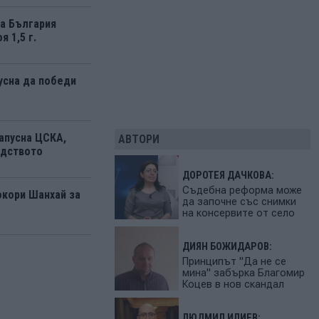
а България
я 1,5 г.
усна да победи
апусна ЦСКА,
АВТОРИ
одството
ДОРОТЕЯ ДАЧКОВА:
Съдебна реформа може
окори Шанхай за
да започне със снимки
на консервите от село
ДИЯН БОЖИДАРОВ:
Принципът "Да не се
мина" забърка Благомир
Коцев в нов скандал
ЛЮДМИЛ ИЛИЕВ: