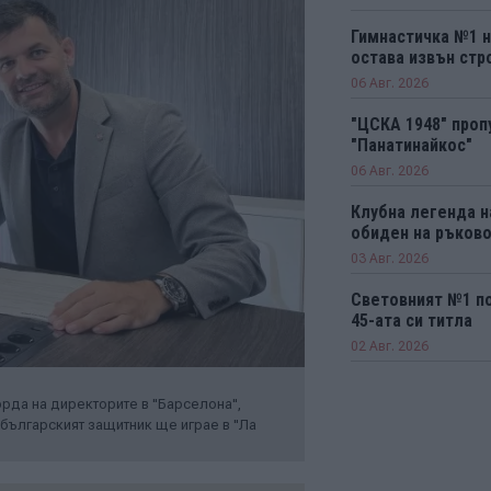
Гимнастичка №1 н
остава извън стро
06 Авг. 2026
"ЦСКА 1948" проп
"Панатинайкос"
06 Авг. 2026
Клубна легенда н
обиден на ръков
03 Авг. 2026
Световният №1 п
45-ата си титла
02 Авг. 2026
рда на директорите в "Барселона",
българският защитник ще играе в "Ла