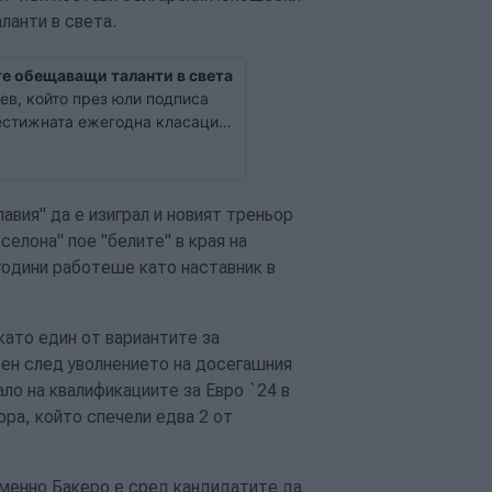
ланти в света.
те обещаващи таланти в света
в, който през юли подписа
рестижната ежегодна класация
 60-те най-обещаващи
на са подбрани млади играчи,
авия" да е изиграл и новият треньор
селона" пое "белите" в края на
години работеше като наставник в
ато един от вариантите за
ен след уволнението на досегашния
ло на квалификациите за Евро `24 в
ра, който спечели едва 2 от
менно Бакеро е сред кандидатите да