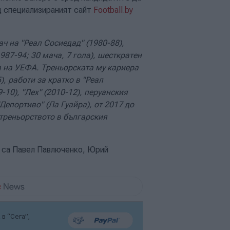
д специализираният сайт
Football.by
ч на "Реал Сосиедад" (1980-88),
987-94; 30 мача, 7 гола), шесткратен
 на УЕФА. Треньорската му кариера
, работи за кратко в "Реал
-10), "Лех" (2010-12), перуанския
Депортиво" (Ла Гуайра), от 2017 до
 треньорството в българския
с са Павел Павлюченко, Юрий
в “Сега”,