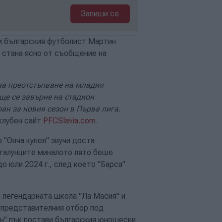
Запиши се
м българския футболист Мартин
а стана ясно от съобщение на
на преотстъпване на младия
ще се завърне на стадион
ан за новия сезон в Първа лига.
 клубен сайт
PFCSlavia.com
.
 "Овча купел" звучи доста
аталунците миналото лято беше
до юли 2024 г., след което "Барса"
 легендарната школа "Ла Масия" и
с представителния отбор под
н" пък постави българския юношески