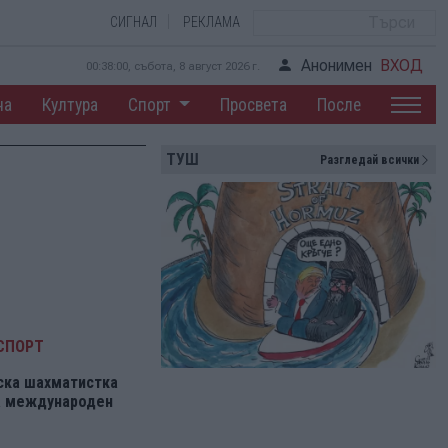
СИГНАЛ
РЕКЛАМА
Анонимен
ВХОД
00:38:01, събота, 8 август 2026 г.
на
Култура
Спорт
Просвета
После
ТУШ
Разгледай всички
СПОРТ
ска шахматистка
на международен