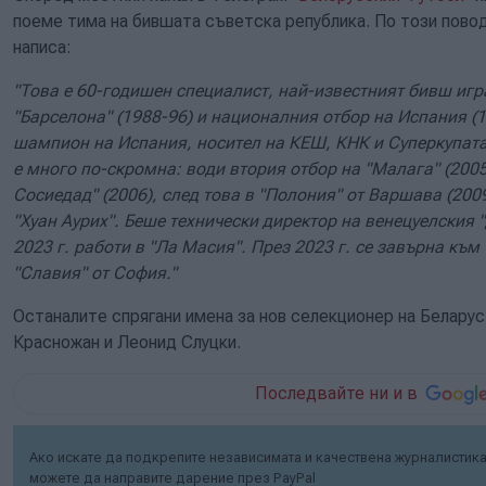
поеме тима на бившата съветска република. По този пово
написа:
"Това е 60-годишен специалист, най-известният бивш игра
"Барселона" (1988-96) и националния отбор на Испания (1
шампион на Испания, носител на КЕШ, КНК и Суперкупата
е много по-скромна: води втория отбор на "Малага" (2005)
Сосиедад" (2006), след това в "Полония" от Варшава (2009
"Хуан Аурих". Беше технически директор на венецуелския "
2023 г. работи в "Ла Масия". През 2023 г. се завърна към
"Славия" от София."
Останалите спрягани имена за нов селекционер на Белару
Красножан и Леонид Слуцки.
Последвайте ни и в
Ако искате да подкрепите независимата и качествена журналистика 
можете да направите дарение през PayPal