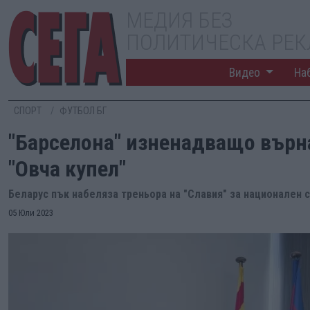
МЕДИЯ БЕЗ
ПОЛИТИЧЕСКА РЕ
Видео
На
СПОРТ
ФУТБОЛ БГ
"Барселона" изненадващо върн
"Овча купел"
Беларус пък набеляза треньора на "Славия" за национален
05 Юли 2023