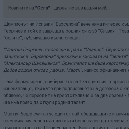
Новините на
"Сега"
- директно във вашия мейл.
Шампионът на Испания "Барселона" вече няма интерес къ
Георгиев и той се завръща в родния си клуб "Славия". Тов
"белите", публикувано късно снощи.
"Мартин Георгиев отново ще играе в "Славия". Периодът 
защитник в "Барселона" приключи и юношата на "белите" 
"Александър Шаламанов". Бранителят ще бъде картотекир
Добре дошъл отново у дома, Марти"
, написа официалният
Така формулирано, прибирането на 17-годишния Георгиев в
изненадващо, тъй като при подписването на договора с к
обявено, че периодът на преотстъпване е за два сезона - 
ще има право да откупи родния талант.
Мартин беше считан за един от най-обещаващите играчи в
през миналия сезон няколко пъти беше канен да тренира 
ръководството на Шави Ернандес. Британският в. "Гардиъ