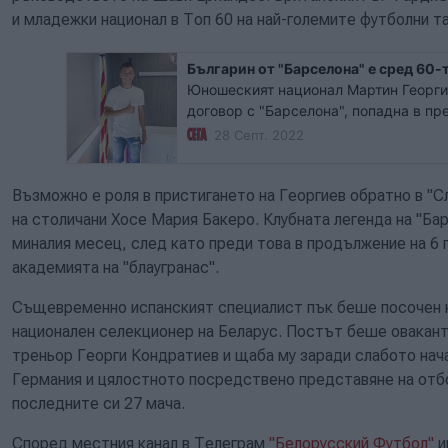
и младежки национал в Топ 60 на най-големите футболни та
Българин от "Барселона" е сред 60-
Юношеският национал Мартин Георгие
договор с "Барселона", попадна в п
на британския вестник "Гардиън" за
28 Септ. 2022
футболни таланти в света. Тази годи
родени през 2005 г.
Възможно е роля в пристигането на Георгиев обратно в "Сл
на столичани Хосе Мария Бакеро. Клубната легенда на "Бар
миналия месец, след като преди това в продължение на 6 
академията на "блаугранас".
Същевременно испанският специалист пък беше посочен к
национален селекционер на Беларус. Постът беше овакант
треньор Георги Кондратиев и щаба му заради слабото нача
Германия и цялостното посредствено представяне на отбо
последните си 27 мача.
Според местния канал в Телеграм
"Белорусский Футбол"
и