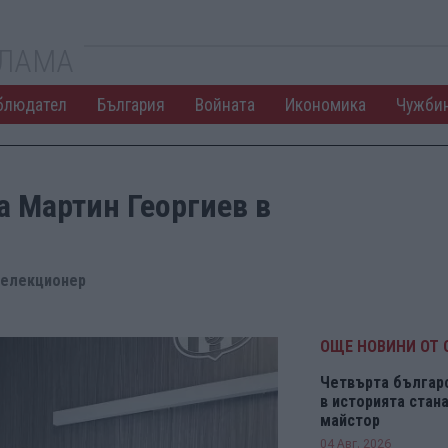
КЛАМА
блюдател
България
Войната
Икономика
Чужби
а Мартин Георгиев в
 селекционер
ОЩЕ НОВИНИ ОТ 
Четвърта българ
в историята ста
майстор
04 Авг. 2026