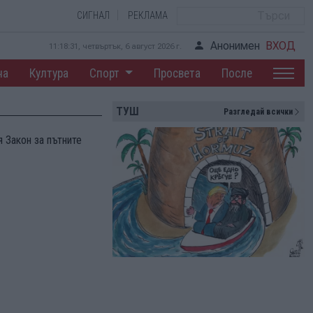
СИГНАЛ
РЕКЛАМА
Анонимен
ВХОД
11:18:31, четвъртък, 6 август 2026 г.
на
Култура
Спорт
Просвета
После
ТУШ
Разгледай всички
 Закон за пътните