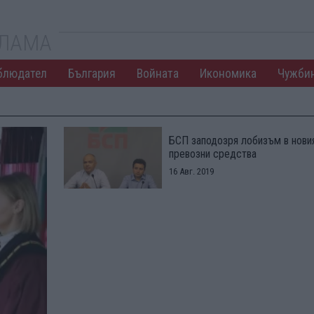
КЛАМА
блюдател
България
Войната
Икономика
Чужби
БСП заподозря лобизъм в новия
превозни средства
16 Авг. 2019