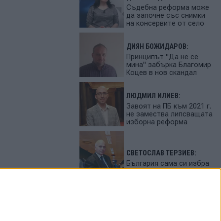
Съдебна реформа може
да започне със снимки
на консервите от село
ДИЯН БОЖИДАРОВ:
Принципът "Да не се
мина" забърка Благомир
Коцев в нов скандал
ЛЮДМИЛ ИЛИЕВ:
Завоят на ПБ към 2021 г.
не замества липсващата
изборна реформа
СВЕТОСЛАВ ТЕРЗИЕВ:
България сама си избра
вредител
ПЕТЬО ЦЕКОВ:
Феновете на Радев
станаха "луди калинки"
от лупингите му