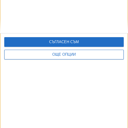
07 Авг. 2026
6855
Млад пилот на "МиГ-29" скочи на премиера заради липса на
пари и полети
07 Авг. 2026
СЪГЛАСЕН СЪМ
5387
ОЩЕ ОПЦИИ
Хороскоп за петък
07 Авг. 2026
5308
Нивото на Рейн спадна до едва 19 сантиметра
07 Авг. 2026
5072
Законови промени са на път да блокират сделките с имоти
07 Авг. 2026
АВТОРИ