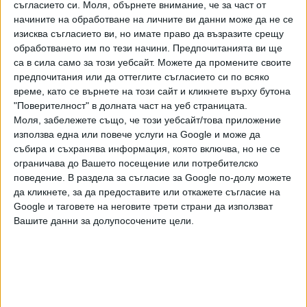
съгласието си.
Моля, обърнете внимание, че за част от
начините на обработване на личните ви данни може да не се
изисква съгласието ви, но имате право да възразите срещу
обработването им по тези начини. Предпочитанията ви ще
ТУШ
Разгледай всички
са в сила само за този уебсайт. Можете да промените своите
предпочитания или да оттеглите съгласието си по всяко
време, като се върнете на този сайт и кликнете върху бутона
"Поверителност" в долната част на уеб страницата.
Моля, забележете също, че този уебсайт/това приложение
използва една или повече услуги на Google и може да
събира и съхранява информация, която включва, но не се
ограничава до Вашето посещение или потребителско
поведение. В раздела за съгласие за Google по-долу можете
да кликнете, за да предоставите или откажете съгласие на
Google и таговете на неговите трети страни да използват
Вашите данни за долупосочените цели.