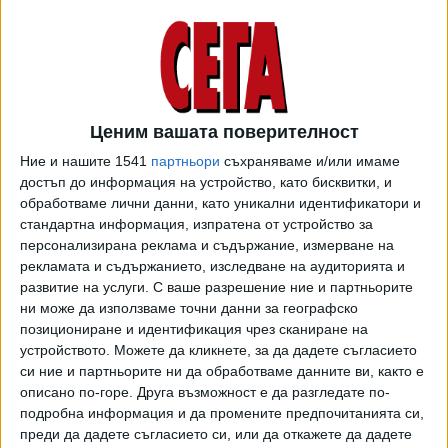
12 Март 2024
Половината работещи пенсионери не
печелят от новия си стаж
02 Окт. 2023
Ценим вашата поверителност
Ние и нашите 1541
партньори
съхраняваме и/или имаме
НОИ обясни защо преизчислява пенсиите от
достъп до информация на устройство, като бисквитки, и
1 април
обработваме лични данни, като уникални идентификатори и
20 Март 2023
стандартна информация, изпратена от устройство за
персонализирана реклама и съдържание, измерване на
рекламата и съдържанието, изследване на аудиторията и
При Радостин Василев ударно са
развитие на услуги.
С ваше разрешение ние и партньорите
назначавани пенсионери в ММС
ни може да използваме точни данни за географско
позициониране и идентификация чрез сканиране на
09 Авг. 2022
устройството. Можете да кликнете, за да дадете съгласието
си ние и партньорите ни да обработваме данните ви, както е
описано по-горе. Друга възможност е да разгледате по-
България стигна нивото на ЕС за работещи
подробна информация и да промените предпочитанията си,
възрастни
преди да дадете съгласието си, или да откажете да дадете
30 Септ. 2019