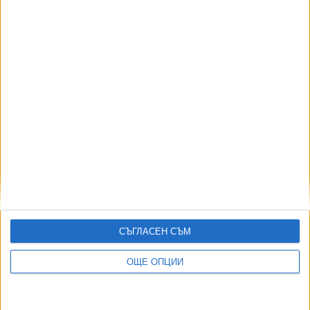
АВТОРИ
СЪГЛАСЕН СЪМ
ОЩЕ ОПЦИИ
ДОРОТЕЯ ДАЧКОВА:
Съдебна реформа може да започне със снимки на консервите от
село