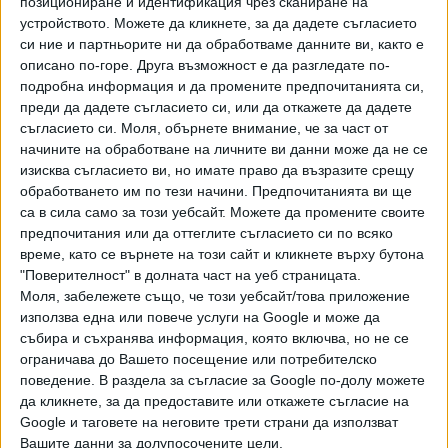
позициониране и идентификация чрез сканиране на
Хавайската Богородица заплака с фентанилови сълзи
устройството. Можете да кликнете, за да дадете съгласието
си ние и партньорите ни да обработваме данните ви, както е
описано по-горе. Друга възможност е да разгледате по-
Видео
Разгледай всички
подробна информация и да промените предпочитанията си,
преди да дадете съгласието си, или да откажете да дадете
съгласието си.
Моля, обърнете внимание, че за част от
начините на обработване на личните ви данни може да не се
изисква съгласието ви, но имате право да възразите срещу
обработването им по тези начини. Предпочитанията ви ще
са в сила само за този уебсайт. Можете да промените своите
предпочитания или да оттеглите съгласието си по всяко
време, като се върнете на този сайт и кликнете върху бутона
"Поверителност" в долната част на уеб страницата.
Моля, забележете също, че този уебсайт/това приложение
използва една или повече услуги на Google и може да
събира и съхранява информация, която включва, но не се
ограничава до Вашето посещение или потребителско
Двама кандидат-президенти се борят за любовта на
Радев
поведение. В раздела за съгласие за Google по-долу можете
да кликнете, за да предоставите или откажете съгласие на
НАЙ-ЧЕТЕНИ
днес
седмица
месец
Google и таговете на неговите трети страни да използват
Вашите данни за долупосочените цели.