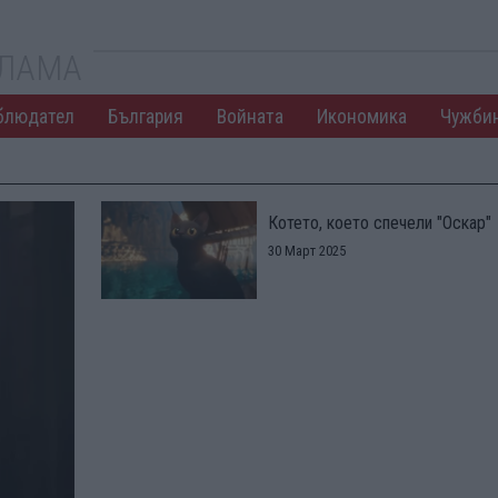
КЛАМА
блюдател
България
Войната
Икономика
Чужби
Котето, което спечели "Оскар"
30 Март 2025