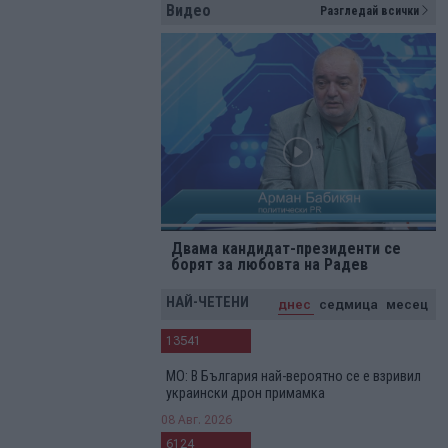
Видео
Разгледай всички
Двама кандидат-президенти се
борят за любовта на Радев
НАЙ-ЧЕТЕНИ
днес
седмица
месец
13541
МО: В България най-вероятно се е взривил
украински дрон примамка
08 Авг. 2026
6124