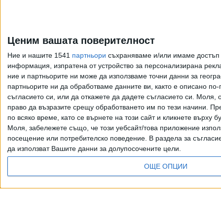
Ценим вашата поверителност
Ние и нашите 1541
партньори
съхраняваме и/или имаме достъп д
информация, изпратена от устройство за персонализирана рекла
ние и партньорите ни може да използваме точни данни за геогра
партньорите ни да обработваме данните ви, както е описано по
съгласието си, или да откажете да дадете съгласието си.
Моля, о
право да възразите срещу обработването им по тези начини. Пре
по всяко време, като се върнете на този сайт и кликнете върху б
Моля, забележете също, че този уебсайт/това приложение изпол
посещение или потребителско поведение. В раздела за съгласие 
да използват Вашите данни за долупосочените цели.
ОЩЕ ОПЦИИ
Всички права запазени. Възпроизвеж