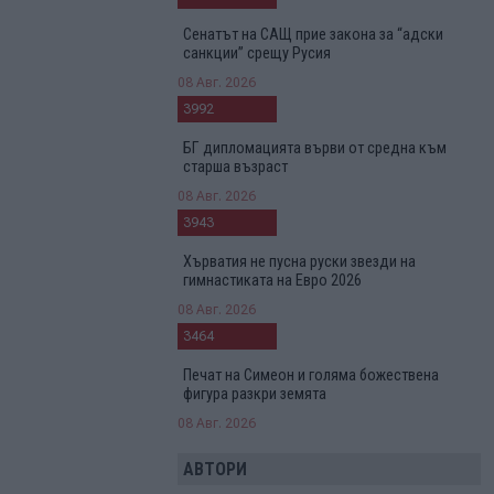
Сенатът на САЩ прие закона за “адски
санкции” срещу Русия
08 Авг. 2026
3992
БГ дипломацията върви от средна към
старша възраст
08 Авг. 2026
3943
Хърватия не пусна руски звезди на
гимнастиката на Евро 2026
08 Авг. 2026
3464
Печат на Симеон и голяма божествена
фигура разкри земята
08 Авг. 2026
АВТОРИ