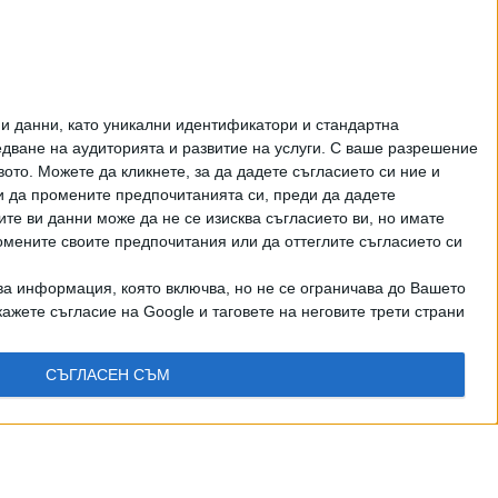
Как да загубим изборите
в 5 прости стъпки
ЦЕНИ НА ГОРИВАТА
и данни, като уникални идентификатори и стандартна
ване на аудиторията и развитие на услуги.
С ваше разрешение
то. Можете да кликнете, за да дадете съгласието си ние и
и да промените предпочитанията си, преди да дадете
ите ви данни може да не се изисква съгласието ви, но имате
омените своите предпочитания или да оттеглите съгласието си
ва информация, която включва, но не се ограничава до Вашето
ажете съгласие на Google и таговете на неговите трети страни
СЪГЛАСЕН СЪМ
рично писмено разрешение на СЕГА АД
КТИ