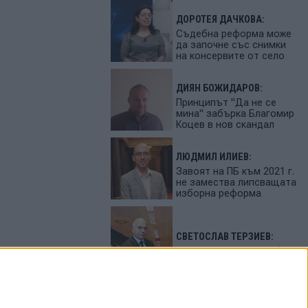
ДОРОТЕЯ ДАЧКОВА:
Съдебна реформа може
да започне със снимки
на консервите от село
ДИЯН БОЖИДАРОВ:
Принципът "Да не се
мина" забърка Благомир
Коцев в нов скандал
ЛЮДМИЛ ИЛИЕВ:
Завоят на ПБ към 2021 г.
не замества липсващата
изборна реформа
СВЕТОСЛАВ ТЕРЗИЕВ:
България сама си избра
вредител
ПЕТЬО ЦЕКОВ: