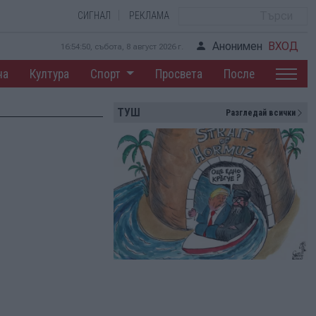
СИГНАЛ
РЕКЛАМА
Анонимен
ВХОД
16:54:51, събота, 8 август 2026 г.
на
Култура
Спорт
Просвета
После
ТУШ
Разгледай всички