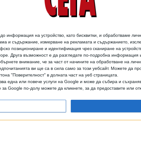
о информация на устройство, като бисквитки, и обработваме личн
ма и съдържание, измерване на рекламата и съдържанието, изслед
фско позициониране и идентификация чрез сканиране на устройство
-горе. Друга възможност е да разгледате по-подробна информация 
бърнете внимание, че за част от начините на обработване на личн
дпочитанията ви ще са в сила само за този уебсайт. Можете да пр
утона "Поверителност" в долната част на уеб страницата.
зва една или повече услуги на Google и може да събира и съхраня
за Google по-долу можете да кликнете, за да предоставите или отк
дането на цели или части от текста или изображенията става след из
АРХИВ НА В. СЕГА
ЗА НАС
РЕКЛАМА
УСЛОВИЯ ЗА ПОЛЗВАНЕ
КОНТА
© 1997-2026, СЕГА ЕАД
ВОДЕЩИТЕ НОВИНИ ОТ БЪЛГАРИЯ И СВЕТА