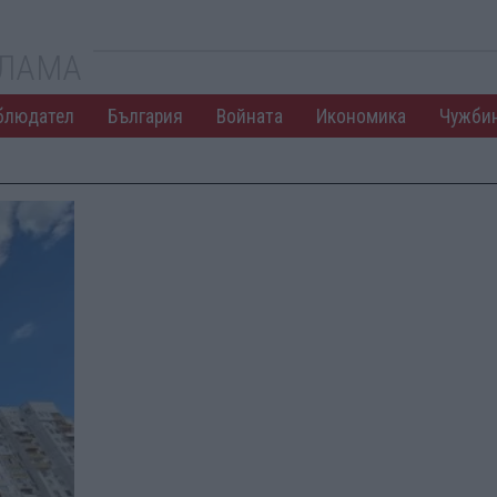
КЛАМА
блюдател
България
Войната
Икономика
Чужби