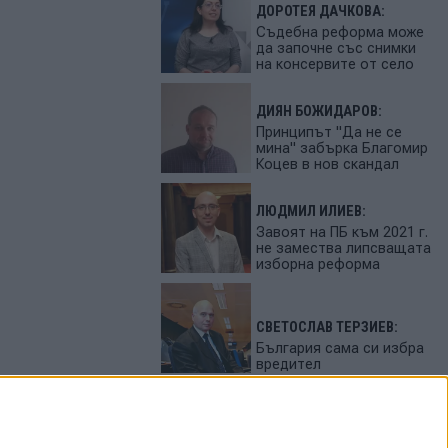
ДОРОТЕЯ ДАЧКОВА:
Съдебна реформа може
да започне със снимки
на консервите от село
ДИЯН БОЖИДАРОВ:
Принципът "Да не се
мина" забърка Благомир
Коцев в нов скандал
ЛЮДМИЛ ИЛИЕВ:
Завоят на ПБ към 2021 г.
не замества липсващата
изборна реформа
СВЕТОСЛАВ ТЕРЗИЕВ:
България сама си избра
вредител
ПЕТЬО ЦЕКОВ: