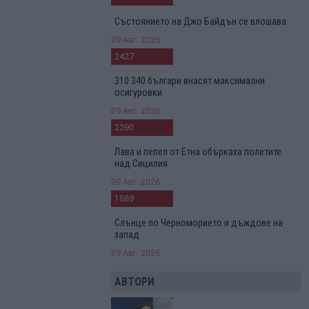
Състоянието на Джо Байдън се влошава
09 Авг. 2026
2427
310 340 българи внасят максимални
осигуровки
09 Авг. 2026
2390
Лава и пепел от Етна объркаха полетите
над Сицилия
09 Авг. 2026
1889
Слънце по Черноморието и дъждове на
запад
09 Авг. 2026
АВТОРИ