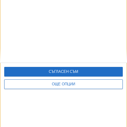
И фискалният съвет е притеснен от болничния
бюджет
22 Юни 2026
Още по темата
ОЩЕ НОВИНИ ОТ ЗДРАВЕ
Само 36 монаси от Атон получиха екстра от здравния
СЪГЛАСЕН СЪМ
бюджет
16 Юли 2026
ОЩЕ ОПЦИИ
НОИ получава достъп до здравните досиета заради
ТЕЛК
03 Юли 2026
Чудо - МЗ закрива съвет, който не работи от 8 г.
06 Юли 2026