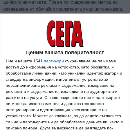
шийката на матката. Това е по-съвременен метод на
изследване от обичайно прилаганата у нас цитонамазка,
тъй като позволява по-ранна и точна диагностика,
обясняват в мотивите от МЗ. То не е евтино, а сега се
плаща от пациентите - в мотивите е посочено, че
пазарната му цена е 30-33 лв. С проекта на наредбата се
предлага конвенционалната цитонамазка в
профилактичните прегледи на жени на възраст 30-40
Ценим вашата поверителност
години да се замени с „течно-базирано цитологично
Ние и нашите 1541
партньори
съхраняваме и/или имаме
изследване на материал от шийката на матката“.
достъп до информация на устройство, като бисквитки, и
обработваме лични данни, като уникални идентификатори и
Другото ново изследване е за определяне на албумин-
стандартна информация, изпратена от устройство за
креатининово отношение в урината и изчислена
персонализирана реклама и съдържание, измерване на
гломерулна филтрация (eGFR) в mL/min/1.73m2, които са
рекламата и съдържанието, изследване на аудиторията и
важни показатели за оценка на бъбречната функция. Към
развитие на услуги.
С ваше разрешение ние и партньорите
ни може да използваме точни данни за географско
настоящия момент в практиката се изследва основно
позициониране и идентификация чрез сканиране на
креатинин, а това не е достатъчно информативен
устройството. Можете да кликнете, за да дадете съгласието
показател, тъй като зависи от различни фактори,
си ние и партньорите ни да обработваме данните ви, както е
посочват експертите. Прогресията на хроничното
описано по-горе. Друга възможност е да разгледате по-