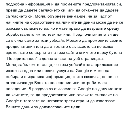
бъбречно заболяване протича безсимптомно и това е
подробна информация и да промените предпочитанията си,
причина за късно диагностициране, ненавременна
преди да дадете съгласието си, или да откажете да дадете
терапия и развитие на бъбречна недостатъчност, която
съгласието си.
Моля, обърнете внимание, че за част от
начините на обработване на личните ви данни може да не се
налага диализа. Най-уязвими са пациентите със захарен
изисква съгласието ви, но имате право да възразите срещу
диабет и/или артериална хипертония.
обработването им по тези начини. Предпочитанията ви ще
са в сила само за този уебсайт. Можете да промените своите
Сега в обхвата на профилактичните прегледи се предлага
предпочитания или да оттеглите съгласието си по всяко
допълване на изследването на креатинин при лица от 20
време, като се върнете на този сайт и кликнете върху бутона
до 65 години с изчисляване на гломерулна филтрация.
"Поверителност" в долната част на уеб страницата.
При диспансерното наблюдение се предлага
Моля, забележете също, че този уебсайт/това приложение
изследването на микроалбуминурия при лица със захарен
използва една или повече услуги на Google и може да
диабет да се замени с „изследване на съотношение
събира и съхранява информация, която включва, но не се
албумин/креатинин в урината – UACR. Изследването за
ограничава до Вашето посещение или потребителско
поведение. В раздела за съгласие за Google по-долу можете
креатинин при лица със захарен диабет и артериална
да кликнете, за да предоставите или откажете съгласие на
хипертония пък ще се допълни с изчислена стойност на
Google и таговете на неговите трети страни да използват
гломерулна филтрация (eGFR).
Вашите данни за долупосочените цели.
Една дълга битка на пациентите с онкологични
заболявания и техните лекари може да се увенчае с
успех, ако се приеме и третото предложение на МЗ - за