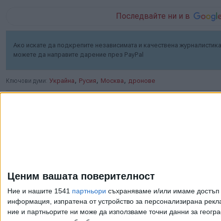
Последвайте ни и в
Ако искате да подкрепите независимата и качествена журналистика 
можете да направите дарение през PayPal
,
,
,
Ключови думи:
Украйна
Русия
Москва
дронове
Още новини по темата
Индия се отказа от
сделката за
Ценим вашата поверителност
изтребители Су-57Е от
Русия
Ние и нашите 1541
партньори
съхраняваме и/или имаме достъп д
информация, изпратена от устройство за персонализирана рекла
06 Авг. 2026
ние и партньорите ни може да използваме точни данни за геогра