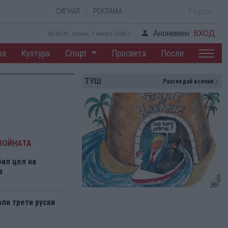
СИГНАЛ
РЕКЛАМА
Анонимен
ВХОД
00:02:42, петък, 7 август 2026 г.
на
Култура
Спорт
Просвета
После
ТУШ
Разгледай всички
ВОЙНАТА
бил цел на
а
али трети руски