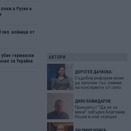
 плаж в Русия и
и
 хил. войници от
а убие германски
АВТОРИ
нове за Украйна
ДОРОТЕЯ ДАЧКОВА:
Съдебна реформа може
да започне със снимки
на консервите от село
ДИЯН БОЖИДАРОВ:
Принципът "Да не се
мина" забърка Благомир
Коцев в нов скандал
ЛЮДМИЛ ИЛИЕВ: