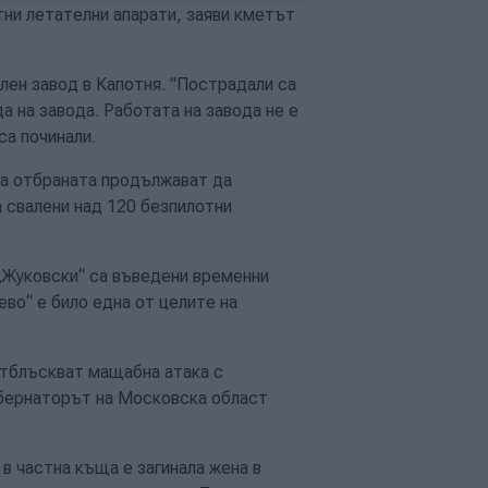
тни летателни апарати, заяви кметът
ен завод в Капотня. "Пострадали са
а на завода. Работата на завода не е
са починали.
а отбраната продължават да
 свалени над 120 безпилотни
„Жуковски“ са въведени временни
во“ е било една от целите на
отблъскват мащабна атака с
убернаторът на Московска област
в частна къща е загинала жена в