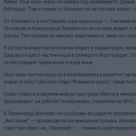
Химки. Още един човек се намира под развалините. Двама 
(Митищи). Там отломки от безпилотен летателен апарат с
От отломките е пострадала още една къща — там няма по
Путилково в Красногорск безпилотен летателен апарат е 
сграда. Пострадали са няколко апартамента, няма пострад
В Истра безпилотен летателен апарат е паднал върху жил
Дедовск и шест частни къщи в селището Агрогородок. С
са пострадали трима мъже и една жена.
Още една частна къща се е възпламенила в резултат на п
апарат в село Суботино (Наро-Фомински окръг). Няма пос
Освен това са атакувани инфраструктурни обекти в няколк
продължават да работят пожарникари, служители на МЧС,
В Зеленоград (Москва) се съобщава за удари по предприят
„Ангстром“ — производител на микроелектроника, полупр
това гори обект на „Транснефт“ — главната нефтопревозн