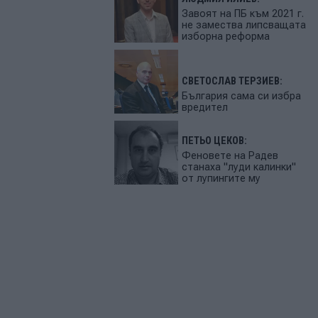
Завоят на ПБ към 2021 г.
не замества липсващата
изборна реформа
СВЕТОСЛАВ ТЕРЗИЕВ:
България сама си избра
вредител
ПЕТЬО ЦЕКОВ:
Феновете на Радев
станаха "луди калинки"
от лупингите му