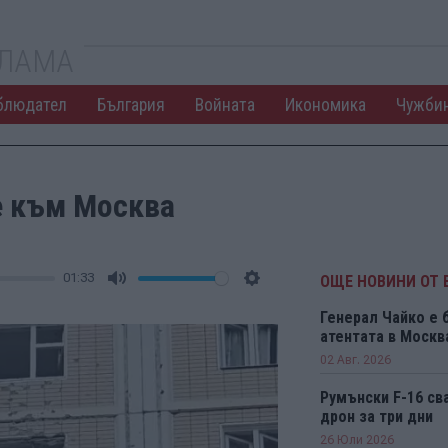
КЛАМА
блюдател
България
Войната
Икономика
Чужби
е към Москва
01:33
ОЩЕ НОВИНИ ОТ 
Mute
Settings
Генерал Чайко е 
атентата в Москв
02 Авг. 2026
Румънски F-16 св
дрон за три дни
26 Юли 2026