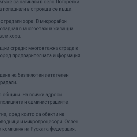
мъже са загинали в село Погорелки
а попаднали в строяща се къща.
страдали хора. В микрорайон
попаднал в многоетажна жилищна
али хора.
ищни сгради: многоетажна сграда в
поред предварителната информация
адане на безпилотен летателен
традали.
о общини. На всички адреси
 полицията и администрациите.
ия, сред които са обекти на
оводници и микропроцесори. Освен
а компания на Руската федерация.