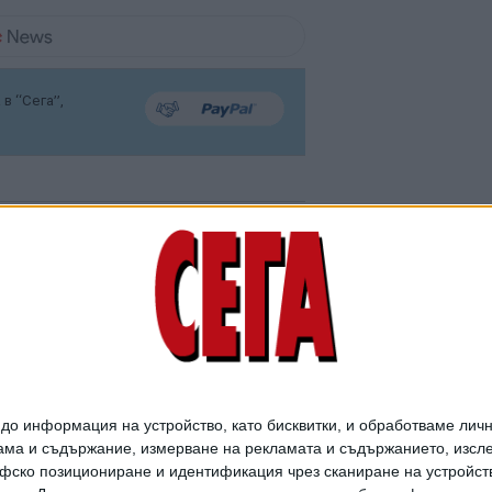
в “Сега”,
България най-после
пак има посланик в
Украйна
о информация на устройство, като бисквитки, и обработваме личн
05 Авг. 2026
ма и съдържание, измерване на рекламата и съдържанието, изслед
фско позициониране и идентификация чрез сканиране на устройство