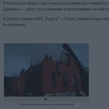
В Московска област под атака е попаднала претоварната 
Дурикино — обект за съхранение и претоварване на нефто
В Дубна е ударен МКБ „Радуга“ — бюро, разработващо кри
въоръжение.
Дрон падна върху частна къща в Химки