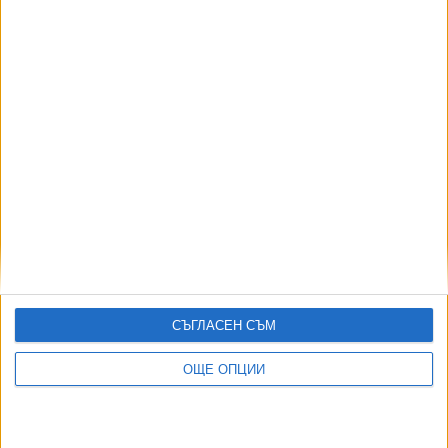
Индия се отказа от сделката за изтребители
Су-57Е от Русия
06 Авг. 2026
Путин “магически” сваля цените на бензина
04 Авг. 2026
Още по темата
СЪГЛАСЕН СЪМ
ОЩЕ ОПЦИИ
ОЩЕ НОВИНИ ОТ ЧУЖБИНА
Формира се „Ислямско НАТО“
07 Авг. 2026