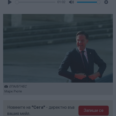
01:02
Play
Mute
Setti
ЕПА/БГНЕС
Марк Рюте
Новините на
"Сега"
- директно във
Запиши се
вашия мейл.