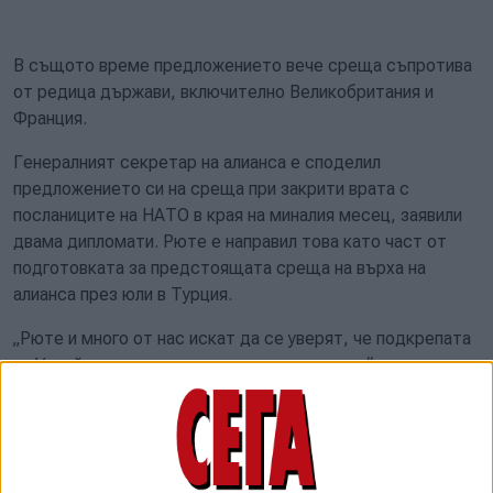
В същото време предложението вече среща съпротива
от редица държави, включително Великобритания и
Франция.
Генералният секретар на алианса е споделил
предложението си на среща при закрити врата с
посланиците на НАТО в края на миналия месец, заявили
двама дипломати. Рюте е направил това като част от
подготовката за предстоящата среща на върха на
алианса през юли в Турция.
„Рюте и много от нас искат да се уверят, че подкрепата
за Украйна е последователна и предвидима“, каза един
от дипломатите.
Ако съюзниците одобрят идеята, годишните потоци към
Украйна на практика ще се утроят до 143 милиарда
долара, базирано на собствената оценка на алианса за