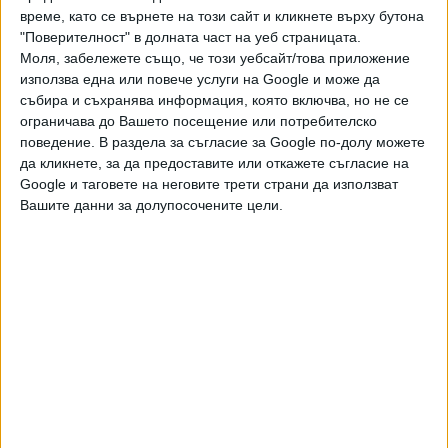
Европа, докато Южна Европа „остава малък донор“.
време, като се върнете на този сайт и кликнете върху бутона
"Поверителност" в долната част на уеб страницата.
„Държавите, които наистина допринасят повече,
Моля, забележете също, че този уебсайт/това приложение
повдигат този въпрос всеки път“, каза шефът на
използва една или повече услуги на Google и може да
външната политика на ЕС Кая Калас във вторник след
събира и съхранява информация, която включва, но не се
ограничава до Вашето посещение или потребителско
среща на външните министри от блока в Брюксел. „И ако
поведение. В раздела за съгласие за Google по-долу можете
погледнем цифрите, става ясно, че тежестта не е
да кликнете, за да предоставите или откажете съгласие на
разпределена поравно.“
Google и таговете на неговите трети страни да използват
Вашите данни за долупосочените цели.
В края на миналата година шведският външен министър
Мария Малмер Стенергард заяви пред Politico: „Фактът,
че ние, скандинавските страни, с по-малко от 30
милиона души население, осигуряваме една трета от
военната подкрепа, която страните от НАТО – с почти 1
милиард души – предоставят... е неустойчив.“
„Отиваме на срещата на върха в Анкара, която, разбира
се, ще бъде много силно фокусирана върху Украйна – да
ги поддържаме възможно най-силни“, каза Рюте пред
репортери в Черна гора във вторник.