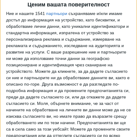
Ценим вашата поверителност
общия БВП на НАТО. Миналата година Украйна получи 45
милиарда долара помощ за сигурност от своите
Ние и нашите 1541
партньори
съхраняваме и/или имаме
достъп до информация на устройство, като бисквитки, и
съюзници – сума, покриваща всичко от закупуване на
обработваме лични данни, като уникални идентификатори и
оръжия за армията ѝ до инвестиции в украински
стандартна информация, изпратена от устройство за
отбранителни компании и водените от НАТО усилия за
персонализирана реклама и съдържание, измерване на
закупуване на американско оръжие за Киев.
рекламата и съдържанието, изследване на аудиторията и
развитие на услуги.
С ваше разрешение ние и партньорите
Предложението на Рюте дойде отчасти в отговор на
ни може да използваме точни данни за географско
разочарованието на някои столици, че правят много
позициониране и идентификация чрез сканиране на
повече от други за подпомагането на Киев, казаха
устройството. Можете да кликнете, за да дадете съгласието
дипломатите. Скандинавските и балтийските страни,
си ние и партньорите ни да обработваме данните ви, както е
Нидерландия и Полша плащат по-висок процент от своя
описано по-горе. Друга възможност е да разгледате по-
подробна информация и да промените предпочитанията си,
БВП за военна помощ за Украйна в сравнение с много
преди да дадете съгласието си, или да откажете да дадете
други съюзници, според „Ukraine Support Tracker“ на
съгласието си.
Моля, обърнете внимание, че за част от
Института в Кил.
начините на обработване на личните ви данни може да не се
изисква съгласието ви, но имате право да възразите срещу
Институтът в Кил, германски мозъчен тръст, подчерта,
обработването им по тези начини. Предпочитанията ви ще
че северните страни са много по-голям донор като дял
са в сила само за този уебсайт. Можете да промените своите
от БВП в сравнение с големите страни от Западна
предпочитания или да оттеглите съгласието си по всяко