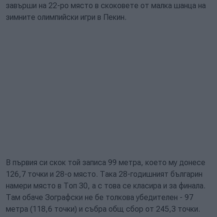
завърши на 22-ро място в скоковете от малка шанца на
зимните олимпийски игри в Пекин.
В първия си скок той записа 99 метра, което му донесе
126,7 точки и 28-о място. Така 28-годишният българин
намери място в Топ 30, а с това се класира и за финала.
Там обаче Зографски не бе толкова убедителен - 97
метра (118,6 точки) и събра общ сбор от 245,3 точки.