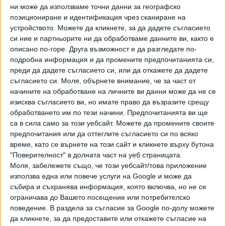
ни може да използваме точни данни за географско
Титлата на малката шанца спечели фаворитът Рьою
позициониране и идентификация чрез сканиране на
Кобаяши от Япония със сбор 275,0 точки. Сребърният
устройството. Можете да кликнете, за да дадете съгласието
си ние и партньорите ни да обработваме данните ви, както е
медал е за австриеца Мануел Фетнер (270,8),
описано по-горе. Друга възможност е да разгледате по-
бронзовият - за поляка Давид Кубацки (265,9).
подробна информация и да промените предпочитанията си,
Трикратният олимпийски шампион Камил Стох направи
преди да дадете съгласието си, или да откажете да дадете
разочароващ втори скок и завърши на шеста позиция
съгласието си.
Моля, обърнете внимание, че за част от
(260,9).
начините на обработване на личните ви данни може да не се
изисква съгласието ви, но имате право да възразите срещу
Състезанието на голямата шанца е на 11 и 12 февруари.
обработването им по тези начини. Предпочитанията ви ще
са в сила само за този уебсайт. Можете да промените своите
предпочитания или да оттеглите съгласието си по всяко
време, като се върнете на този сайт и кликнете върху бутона
СЪСТЕЗАТЕЛЯТ НИ ПО ШЕЙНИ НЕ СТИГНА
"Поверителност" в долната част на уеб страницата.
ДО ФИНАЛНИЯ ЕТАП
Моля, забележете също, че този уебсайт/това приложение
използва една или повече услуги на Google и може да
Единственият български представител в спускането с
събира и съхранява информация, която включва, но не се
шейни - Павел Ангелов, не успя да се класира за
ограничава до Вашето посещение или потребителско
финалния четвърти етап от индивидуалната надпревара в
поведение. В раздела за съгласие за Google по-долу можете
Пекин 2022. Той заемаше 28-мо място след вчерашните
да кликнете, за да предоставите или откажете съгласие на