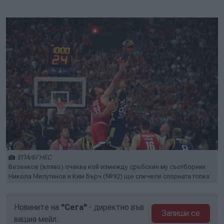
Play
Mute
Setti
ЕПА/БГНЕС
Везенков (вляво) очаква кой измежду сръбския му съотборник
Никола Милутинов и Ким Бърч (№92) ще спечели спорната топка
Новините на
"Сега"
- директно във
Запиши се
вашия мейл.