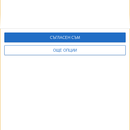
Неудържимият Везенков изведе "Олимпиакос"
на прага на Final 4
СЪГЛАСЕН СЪМ
30 Апр. 2026
ОЩЕ ОПЦИИ
Още по темата
ОЩЕ НОВИНИ ОТ СПОРТ
Четвърта българска шахматистка в историята стана
международен майстор
04 Авг. 2026
Гимнастичка №1 на България остава извън строя 1,5 г.
06 Авг. 2026