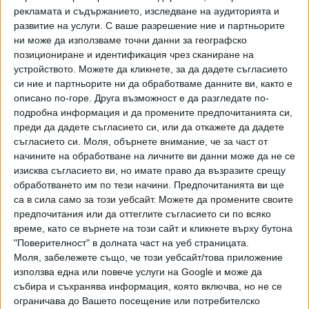
рекламата и съдържанието, изследване на аудиторията и
основата на това откъсване беше именно Везенков.
развитие на услуги.
С ваше разрешение ние и партньорите
След като завърши само с 2 т. до почивката, в III част
ни може да използваме точни данни за географско
българското крило наниза 14, направи една асистенция и
позициониране и идентификация чрез сканиране на
спечели две борби.
устройството. Можете да кликнете, за да дадете съгласието
си ние и партньорите ни да обработваме данните ви, както е
14 points in Q3 😤
#F4GLORY
описано по-горе. Друга възможност е да разгледате по-
pic.twitter.com/uluUcrOdn0
подробна информация и да промените предпочитанията си,
преди да дадете съгласието си, или да откажете да дадете
— EuroLeague (@EuroLeague)
22 май
съгласието си.
Моля, обърнете внимание, че за част от
2026 г.
начините на обработване на личните ви данни може да не се
изисква съгласието ви, но имате право да възразите срещу
обработването им по тези начини. Предпочитанията ви ще
В четвъртата част треньорът Йоргос Барцокас го
са в сила само за този уебсайт. Можете да промените своите
остави на пейката, за да почива за големия финал,
предпочитания или да оттеглите съгласието си по всяко
защото всичко бе на практика решено. А до края
време, като се върнете на този сайт и кликнете върху бутона
"Олимпиакос" не допусна "Фенербахче" да се доближи в
"Поверителност" в долната част на уеб страницата.
резултата на по-малко от 7 т. (само веднъж).
Моля, забележете също, че този уебсайт/това приложение
използва една или повече услуги на Google и може да
Най-полезен за победителите се окаа сръбският център
събира и съхранява информация, която включва, но не се
Никола Милутинов. Макар да вкара само 6 точки, той
ограничава до Вашето посещение или потребителско