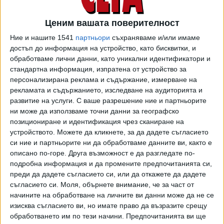
Ценим вашата поверителност
Ние и нашите 1541
партньори
съхраняваме и/или имаме
достъп до информация на устройство, като бисквитки, и
обработваме лични данни, като уникални идентификатори и
стандартна информация, изпратена от устройство за
персонализирана реклама и съдържание, измерване на
рекламата и съдържанието, изследване на аудиторията и
развитие на услуги.
С ваше разрешение ние и партньорите
ни може да използваме точни данни за географско
позициониране и идентификация чрез сканиране на
устройството. Можете да кликнете, за да дадете съгласието
си ние и партньорите ни да обработваме данните ви, както е
„За мен е огромна чест да приема поканата на Джани
описано по-горе. Друга възможност е да разгледате по-
Инфантино да работя за ФИФА. В световната централа
подробна информация и да промените предпочитанията си,
ще представлявам и себе си, и България. Футболът ми
преди да дадете съгласието си, или да откажете да дадете
съгласието си.
Моля, обърнете внимание, че за част от
даде шанс да обиколя целия свят, да видя кой как се
начините на обработване на личните ви данни може да не се
развива и от какво има нужда. Ще дам всичко от себе си,
изисква съгласието ви, но имате право да възразите срещу
за да помогна. Източна Европа е безкраен извор на
обработването им по тези начини. Предпочитанията ви ще
таланти и трябва да остане такъв.“, съобщава Стоичков.