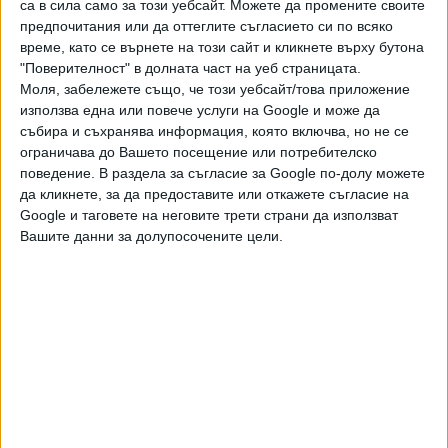
са в сила само за този уебсайт. Можете да промените своите
предпочитания или да оттеглите съгласието си по всяко
Повече подробности за новите му задължения засега
време, като се върнете на този сайт и кликнете върху бутона
няма, само се знае, че Стоичков ще бъде на щат във
"Поверителност" в долната част на уеб страницата.
ФИФА, като работното му място ще е в новия офис на
Моля, забележете също, че този уебсайт/това приложение
световната футболната асоциация в Париж, който бе
използва една или повече услуги на Google и може да
открит в последния ден на олимпийските игри. Досега
събира и съхранява информация, която включва, но не се
ограничава до Вашето посещение или потребителско
централата на ФИФА бе в Цюрих (Швейц).
поведение. В раздела за съгласие за Google по-долу можете
да кликнете, за да предоставите или откажете съгласие на
Последвайте ни и в
Google и таговете на неговите трети страни да използват
Вашите данни за долупосочените цели.
Ако искате да подкрепите независимата
и качествена журналистика в “Сега”,
можете да направите дарение през
PayPal
,
,
Ключови думи:
Христо Стоичков
ФИФА
Джани Инфантино