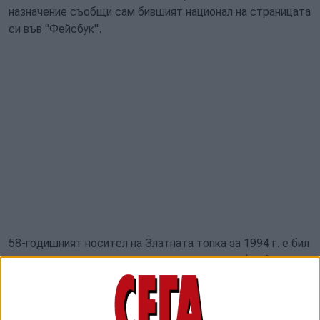
назначение съобщи сам бившият национал на страницата
си във "Фейсбук".
58-годишният носител на Златната топка за 1994 г. е бил
поканен лично от президента на световната футболна
асоциация Джани Инфантино по време на олимпийските
игри в Париж.