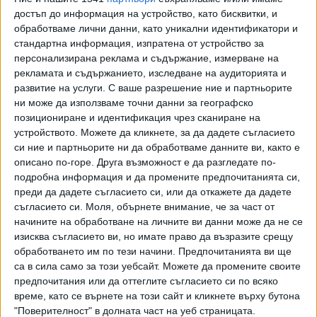
много добре, че тези млади играчи бяха ангажирани с
достъп до информация на устройство, като бисквитки, и
обработваме лични данни, като уникални идентификатори и
младежкия национален отбор. Имаше сблъсъци кои
стандартна информация, изпратена от устройство за
играчи да са с представителния отбор и кои да са с
персонализирана реклама и съдържание, измерване на
младежкия. Аз реших, че е по-добре тези футболисти да
рекламата и съдържанието, изследване на аудиторията и
играят за младежкия национален отбор, защото имаше
развитие на услуги.
С ваше разрешение ние и партньорите
цели. Имам прекалено много респект към
ни може да използваме точни данни за географско
правителството. Ако някой иска да ми каже нещо, нека
позициониране и идентификация чрез сканиране на
говорим по друг начин, а не през медиите", заяви
устройството. Можете да кликнете, за да дадете съгласието
си ние и партньорите ни да обработваме данните ви, както е
Дерменджиев.
описано по-горе. Друга възможност е да разгледате по-
Треньорът говори и за възможността да бъде
подробна информация и да промените предпочитанията си,
преди да дадете съгласието си, или да откажете да дадете
освободен след слабото представяне на отбора в 11-те
съгласието си.
Моля, обърнете внимание, че за част от
мача под негово ръководство (2 победи, 2 равенства, 7
начините на обработване на личните ви данни може да не се
загуби).
изисква съгласието ви, но имате право да възразите срещу
обработването им по тези начини. Предпочитанията ви ще
са в сила само за този уебсайт. Можете да промените своите
предпочитания или да оттеглите съгласието си по всяко
време, като се върнете на този сайт и кликнете върху бутона
"Поверителност" в долната част на уеб страницата.