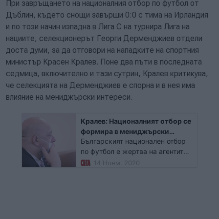
При завръщането на националния отбор по футбол от
Дъблин, където снощи завърши 0:0 с тима на Ирландия
и по този начин изпадна в Лига С на турнира Лига на
нациите, селекционерът Георги Дерменджиев отдели
доста думи, за да отговори на нападките на спортния
министър Красен Кралев. Поне два пъти в последната
седмица, включително и тази сутрин, Кралев критикува,
че селекцията на Дерменджиев е спорна и в нея има
влияние на мениджърски интереси.
Кралев: Националният отбор се
формира в мениджърски
Българският национален отбор
интерес
по футбол е жертва на агентите
на играчите и отражението е
14 Ноем. 2020
ниското му ниво. Това
индиректно заяви министърът
на младежта и спорта Красен
Кралев при днешното си
гостуване в БНТ. Има добри