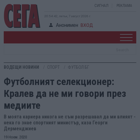
СИГНАЛ
РЕКЛАМА
20:54:43, петък, 7 август 2026 г.
Анонимен
ВХОД
ВОДЕЩИ НОВИНИ
СПОРТ
ФУТБОЛ БГ
Футболният селекционер:
Кралев да не ми говори през
медиите
В моята кариера никога не съм разрешавал да ми влияят -
нека го знае спортният министър, каза Георги
Дерменджиев
19 Ноем. 2020