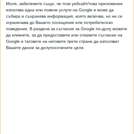
Моля, забележете също, че този уебсайт/това приложение
използва една или повече услуги на Google и може да
събира и съхранява информация, която включва, но не се
ограничава до Вашето посещение или потребителско
поведение. В раздела за съгласие за Google по-долу можете
да кликнете, за да предоставите или откажете съгласие на
Google и таговете на неговите трети страни да използват
Вашите данни за долупосочените цели.
"В момента договорът ми тече и не разговарям с никого.
В БФС ще решат какво ще се случи оттук нататък. За