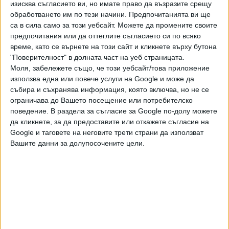
заради горещините. По прогнози на метеоролозите
изисква съгласието ви, но имате право да възразите срещу
температурите в отделни части на страната достигат
обработването им по тези начини. Предпочитанията ви ще
критични стойности – до 35 градуса по Целзий в Бретан
са в сила само за този уебсайт. Можете да промените своите
предпочитания или да оттеглите съгласието си по всяко
и между 36 и 37 градуса в южните райони на Франция.
време, като се върнете на този сайт и кликнете върху бутона
"Поверителност" в долната част на уеб страницата.
Екстремните жеги вече взеха и жертви. В Лион 28-
Моля, забележете също, че този уебсайт/това приложение
годишна жена е починала по време на спортно събитие. В
използва една или повече услуги на Google и може да
Париж 53-годишен мъж е получил фатален сърдечен
събира и съхранява информация, която включва, но не се
удар, докато е тичал в условията на високите
ограничава до Вашето посещение или потребителско
температури.
поведение. В раздела за съгласие за Google по-долу можете
да кликнете, за да предоставите или откажете съгласие на
Властите призовават гражданите да ограничат
Google и таговете на неговите трети страни да използват
физическата активност в най-горещите часове на деня,
Вашите данни за долупосочените цели.
да приемат достатъчно течности и да избягват
продължителното излагане на слънце.
Последвайте ни и в
Ако искате да подкрепите независимата
и качествена журналистика в “Сега”,