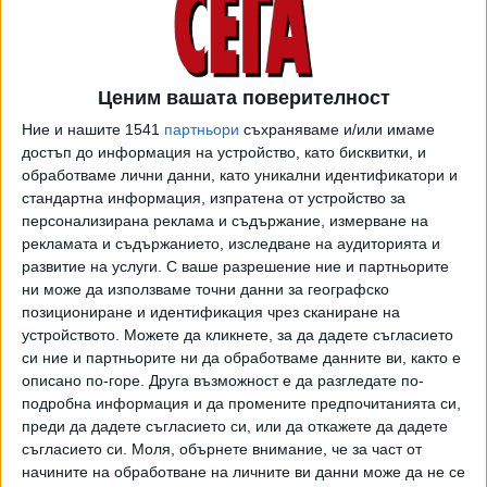
Хоршъм, Танбридж Уелс в югоизточната част на
страната и в лондонския Риджънтс парк.
„Все още дори не сме достигнали най-горещата част от
Ценим вашата поверителност
деня, затова трябва да се очаква температурите да
продължат да се повишават“, отбеляза синоптикът на
Ние и нашите 1541
партньори
съхраняваме и/или имаме
BBC Саймън Кинг.
достъп до информация на устройство, като бисквитки, и
обработваме лични данни, като уникални идентификатори и
Според прогнозите температурите могат да се повишат
стандартна информация, изпратена от устройство за
до 34, дори 35 градуса.
персонализирана реклама и съдържание, измерване на
рекламата и съдържанието, изследване на аудиторията и
И Франция стене от горещата вълна. Тя засяга най-силно
развитие на услуги.
С ваше разрешение ние и партньорите
западната част на страната и района на Париж,
ни може да използваме точни данни за географско
позициониране и идентификация чрез сканиране на
съобщава “Франс прес”, цитирана от БТА. Френските
устройството. Можете да кликнете, за да дадете съгласието
власти издадоха оранжев код за опасно високи
си ние и партньорите ни да обработваме данните ви, както е
температури за осем департамента, който ще бъде в
описано по-горе. Друга възможност е да разгледате по-
сила от вторник.
подробна информация и да промените предпочитанията си,
преди да дадете съгласието си, или да откажете да дадете
Още днес 18 департамента в Западна Франция и в
съгласието си.
Моля, обърнете внимание, че за част от
района на столицата бяха поставени под жълт код
начините на обработване на личните ви данни може да не се