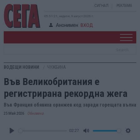
СИГНАЛ
РЕКЛАМА
05:51:22, неделя, 9 август 2026 г.
Анонимен
ВХОД
ВОДЕЩИ НОВИНИ
ЧУЖБИНА
Във Великобритания е
регистрирана рекордна жега
Във Франция обявиха оранжев код заради горещата вълна
25 Май 2026
Обновена
02:27
Play
Mute
Setti