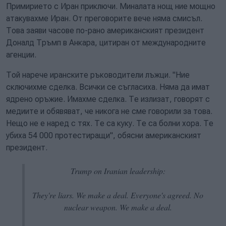
Примирието с Иран приключи. Миналата нощ ние мощно
атакувахме Иран. От преговорите вече няма смисъл.
Това заяви часове по-рано американският президент
Доналд Тръмп в Анкара, цитиран от международните
агенции.
Той нарече иранските ръководители лъжци. "Ние
сключихме сделка. Всички се съгласиха. Няма да имат
ядрено оръжие. Имахме сделка. Те излизат, говорят с
медиите и обявяват, че никога не сме говорили за това.
Нещо не е наред с тях. Те са куку. Те са болни хора. Те
убиха 54 000 протестиращи", обясни американският
президент.
Trump on Iranian leadership:
They're liars. We make a deal. Everyone's agreed. No
nuclear weapon. We make a deal.