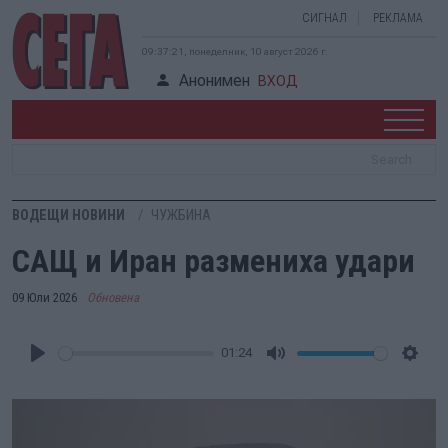
СИГНАЛ
РЕКЛАМА
09:37:22, понеделник, 10 август 2026 г.
Анонимен
ВХОД
ВОДЕЩИ НОВИНИ
ЧУЖБИНА
САЩ и Иран размениха удари
09 Юли 2026
Обновена
01:24
Play
Mute
Setti