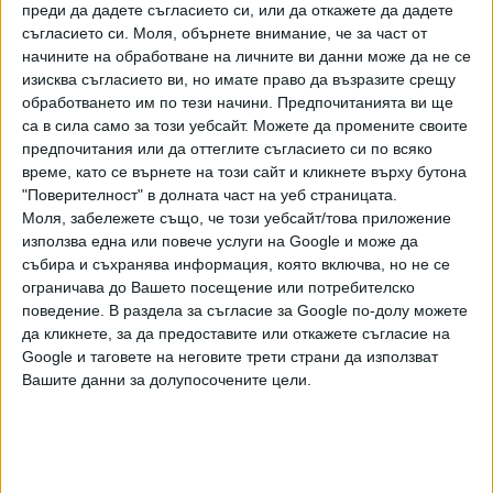
преди да дадете съгласието си, или да откажете да дадете
Техеран и постигане на трайно прекратяване на войната,
съгласието си.
Моля, обърнете внимание, че за част от
започнала на 28 февруари, посочва АП.
начините на обработване на личните ви данни може да не се
изисква съгласието ви, но имате право да възразите срещу
В изявление, публикувано в социалните мрежи,
обработването им по тези начини. Предпочитанията ви ще
Централното командване на САЩ (СЕНТКОМ) заяви, че
са в сила само за този уебсайт. Можете да промените своите
американските сили са нанесли ударите, „за да наложат
предпочитания или да оттеглите съгласието си по всяко
тежки последствия за вземането на прицел и
време, като се върнете на този сайт и кликнете върху бутона
атакуването на търговски кораби с екипажи от невинни
"Поверителност" в долната част на уеб страницата.
Моля, забележете също, че този уебсайт/това приложение
цивилни в международен морски маршрут“.
използва една или повече услуги на Google и може да
Американски официален представител заяви, че
събира и съхранява информация, която включва, но не се
ограничава до Вашето посещение или потребителско
военните са насочили ударите си срещу ирански
поведение. В раздела за съгласие за Google по-долу можете
системи за противовъздушна отбрана, системи за
да кликнете, за да предоставите или откажете съгласие на
брегово наблюдение, ракети „земя-въздух“, както и
Google и таговете на неговите трети страни да използват
срещу площадки за изстрелване на противокорабни
Вашите данни за долупосочените цели.
крилати ракети и дронове. Ирански пристанищни
съоръжения също са сред целите, добави той.
Друг американски официален представител заяви, че