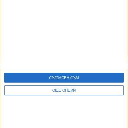
,
,
Ключови думи:
Иран
САЩ
Ормузки проток
Още новини по темата
Иран разпространи кадри с новия върховен
лидер
09 Авг. 2026
СЪГЛАСЕН СЪМ
САЩ плащат на RWE, за да не строи вятърни
паркове
ОЩЕ ОПЦИИ
07 Авг. 2026
Тръмп забрани родилния туризъм