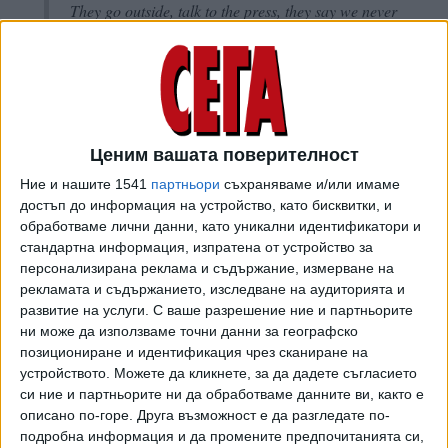
They go outside, talk to the press, they say we never
even talked about it.
There's something wrong with them. They're cuckoo.
pic.twitter.com/0AeQYUE15N
— Clash Report (@clashreport)
8 юли 2026 г.
Ценим вашата поверителност
Ние и нашите 1541
партньори
съхраняваме и/или имаме
АТАКИ, ПОЛИТИКА И ЦЕНИ
достъп до информация на устройство, като бисквитки, и
обработваме лични данни, като уникални идентификатори и
Повод за новите американски удари срещу Иран бе
стандартна информация, изпратена от устройство за
фактът, че три търговски кораба бяха атакувани в
персонализирана реклама и съдържание, измерване на
Ормузкия проток, предаде Асошиейтед прес, цитирана
рекламата и съдържанието, изследване на аудиторията и
от БТА. Ударите са засегнали различни военни обекти и
развитие на услуги.
С ваше разрешение ние и партньорите
пристанищни съоръжения, заявиха американски
ни може да използваме точни данни за географско
официални представители.
позициониране и идентификация чрез сканиране на
устройството. Можете да кликнете, за да дадете съгласието
Възобновените атаки със сигурност ще затруднят още
си ние и партньорите ни да обработваме данните ви, както е
повече преговорите, целящи пълното отваряне на
описано по-горе. Друга възможност е да разгледате по-
подробна информация и да промените предпочитанията си,
протока, прекратяване на спорната ядрена програма на