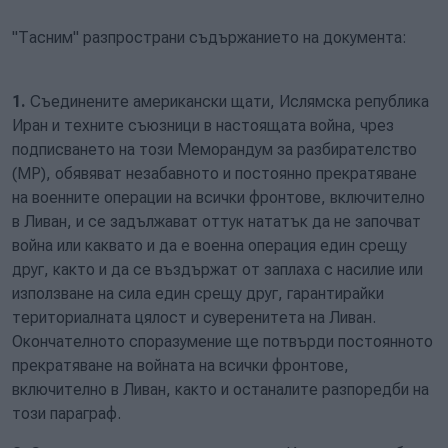
"Тасним" разпространи съдържанието на документа:
1.
Съединените американски щати, Ислямска република
Иран и техните съюзници в настоящата война, чрез
подписването на този Меморандум за разбирателство
(МР), обявяват незабавното и постоянно прекратяване
на военните операции на всички фронтове, включително
в Ливан, и се задължават оттук нататък да не започват
война или каквато и да е военна операция един срещу
друг, както и да се въздържат от заплаха с насилие или
използване на сила един срещу друг, гарантирайки
териториалната цялост и суверенитета на Ливан.
Окончателното споразумение ще потвърди постоянното
прекратяване на войната на всички фронтове,
включително в Ливан, както и останалите разпоредби на
този параграф.