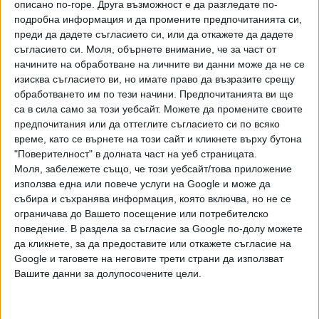
описано по-горе. Друга възможност е да разгледате по-
задължават да изтеглят своите сили от близост до
подробна информация и да промените предпочитанията си,
Ислямска република Иран в рамките на 30 дни след
преди да дадете съгласието си, или да откажете да дадете
окончателното споразумение.
съгласието си.
Моля, обърнете внимание, че за част от
начините на обработване на личните ви данни може да не се
5.
При подписването на този МР Ислямска република
изисква съгласието ви, но имате право да възразите срещу
Иран ще направи необходимото и ще положи максимални
обработването им по тези начини. Предпочитанията ви ще
са в сила само за този уебсайт. Можете да промените своите
усилия за осигуряване на безопасно и безплатно
предпочитания или да оттеглите съгласието си по всяко
преминаване на търговски кораби за период от 60 дни от
време, като се върнете на този сайт и кликнете върху бутона
Персийския залив до Оманско море и обратно.
"Поверителност" в долната част на уеб страницата.
Движението на търговски кораби ще започне незабавно
Моля, забележете също, че този уебсайт/това приложение
и, като се има предвид необходимостта от премахване
използва една или повече услуги на Google и може да
на техническите и военните пречки и разминирането от
събира и съхранява информация, която включва, но не се
страна на Ислямска република Иран, ще бъде напълно
ограничава до Вашето посещение или потребителско
поведение. В раздела за съгласие за Google по-долу можете
възстановено в рамките на 30 дни. Ислямска република
да кликнете, за да предоставите или откажете съгласие на
Иран ще проведе диалог със Султанат Оман за
Google и таговете на неговите трети страни да използват
определяне на бъдещото управление и морски услуги в
Вашите данни за долупосочените цели.
Ормузкия проток в обсъждане с други крайбрежни
държави от Персийския залив, в съответствие с
приложимото международно право и суверенните права