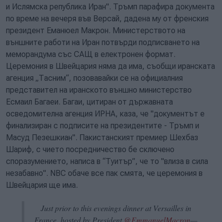
и Ислямска република Иран". Тръмп парафира документа
по време на вечеря във Версай, дадена му от френския
президент Еманюел Макрон. Министерството на
външните работи на Иран потвърди подписването на
меморандума със САЩ в електронен формат.
Церемония в Швейцария няма да има, съобщи иранската
агенция „Тасним“, позовавайки се на официалния
представител на иранското външно министерство
Есмаил Багаеи. Багаи, цитиран от държавната
осведомителна агенция ИРНА, каза, че "документът е
финализиран с подписите на президентите - Тръмп и
Масуд Пезешкиан". Пакистанският премиер Шехбаз
Шариф, с чието посредничество бе сключено
споразумението, написа в “Туитър”, че то "влиза в сила
незабавно". NBC обаче все пак смята, че церемония в
Швейцария ще има.
Just prior to this evenings dinner at Versailles in
France, hosted by President
@EmmanuelMacron
—