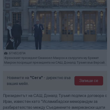
БГНЕС/ЕПА
Френският президент Еманюел Макрон и съпругата му Брижит
Макрон посрещат президента на САЩ Доналд Тръмп във Версай.
Новините на
"Сега"
- директно във
Запиши се
вашия мейл.
Президентът на САЩ Доналд Тръмп подписа договора с
Иран, известен като "Исламабадски меморандум за
разбирателство между Съединените американски щати