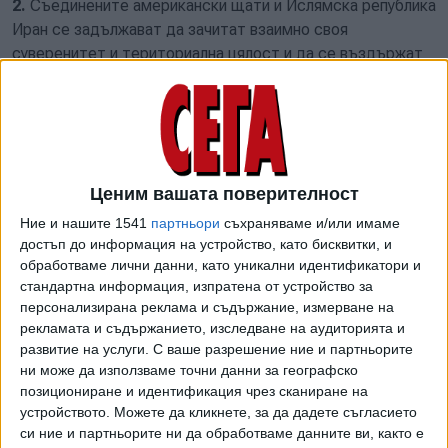
2.
Съединените американски щати и Ислямска република
Иран се задължават да зачитат взаимно своя
суверенитет и териториална цялост и да се въздържат
от намеса във вътрешните си работи.
3.
Съединените американски щати и Ислямска република
Иран се ангажират да преговарят и да постигнат
окончателно споразумение в рамките на максимум 60
дни, като този срок може да бъде удължен по взаимно
Ценим вашата поверителност
съгласие.
Ние и нашите 1541
партньори
съхраняваме и/или имаме
достъп до информация на устройство, като бисквитки, и
4.
Веднага след подписването на този МР Съединените
обработваме лични данни, като уникални идентификатори и
американски щати ще започнат премахването на своята
стандартна информация, изпратена от устройство за
морска блокада и на всякакви смущения или пречки
персонализирана реклама и съдържание, измерване на
срещу Ислямска република Иран, като ще прекратят
рекламата и съдържанието, изследване на аудиторията и
напълно морската блокада в рамките на 30 дни. През
развитие на услуги.
С ваше разрешение ние и партньорите
ни може да използваме точни данни за географско
този период движението на плавателни съдове ще бъде
позициониране и идентификация чрез сканиране на
съразмерно с обема на довоенния трафик,
устройството. Можете да кликнете, за да дадете съгласието
възстановяван от Ислямска република Иран.
си ние и партньорите ни да обработваме данните ви, както е
Съединените американски щати допълнително се