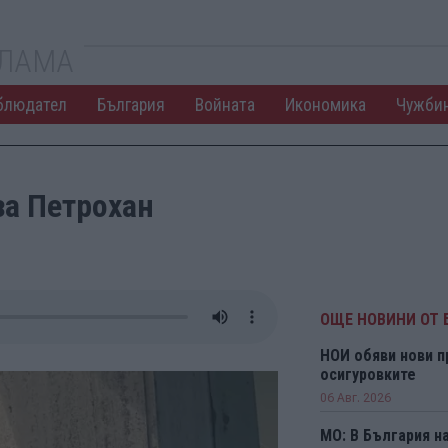
КЛАМА
блюдател
България
Войната
Икономика
Чужби
за Петрохан
ОЩЕ НОВИНИ ОТ 
НОИ обяви нови п
осигуровките
06 Авг. 2026
МО: В България н