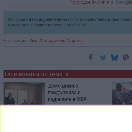
Последвайте ни и в
Ако искате да подкрепите независимата и качествена журналистика 
можете да направите дарение през PayPal
,
Ключови думи:
Иван Демерджиев
Петрохан
Още новини по темата
Демерджиев
продължава с
кадрилите в МВР
07 Авг. 2026