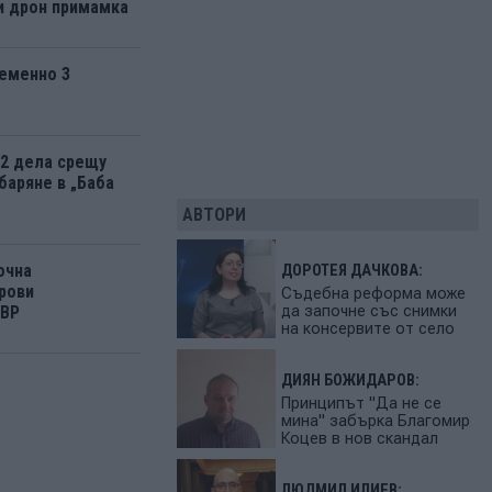
и дрон примамка
еменно 3
12 дела срещу
баряне в „Баба
АВТОРИ
очна
ДОРОТЕЯ ДАЧКОВА:
рови
Съдебна реформа може
да започне със снимки
МВР
на консервите от село
ДИЯН БОЖИДАРОВ:
Принципът "Да не се
мина" забърка Благомир
Коцев в нов скандал
ЛЮДМИЛ ИЛИЕВ: