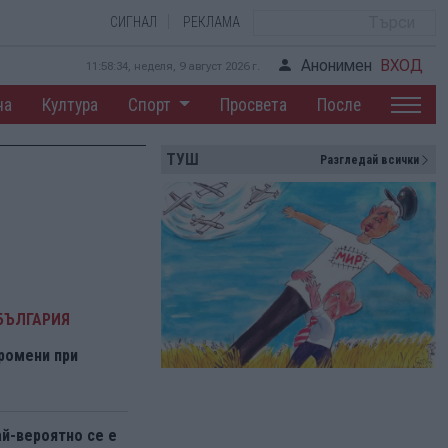
СИГНАЛ
РЕКЛАМА
Анонимен
ВХОД
11:58:35, неделя, 9 август 2026 г.
на
Култура
Спорт
Просвета
После
ТУШ
Разгледай всички
БЪЛГАРИЯ
ромени при
ай-вероятно се е