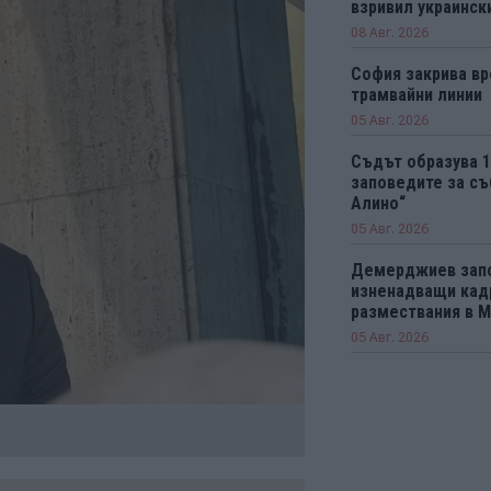
взривил украинск
08 Авг. 2026
София закрива вр
трамвайни линии
05 Авг. 2026
Съдът образува 
заповедите за съ
Алино“
05 Авг. 2026
Демерджиев зап
изненадващи кад
размествания в 
05 Авг. 2026