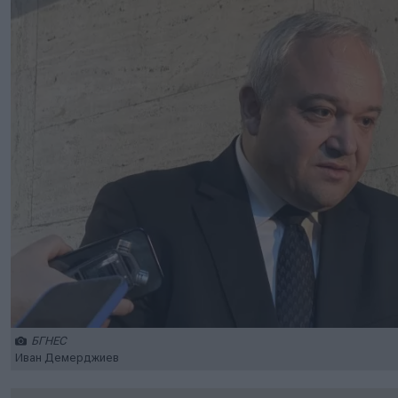
БГНЕС
Иван Демерджиев