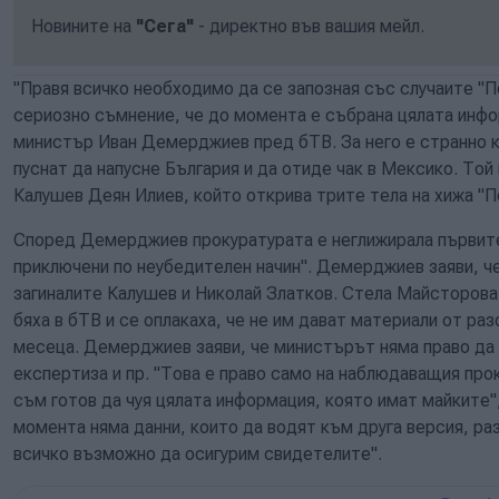
Новините на
"Сега"
- директно във вашия мейл.
"Правя всичко необходимо да се запозная със случаите "П
сериозно съмнение, че до момента е събрана цялата инф
министър Иван Демерджиев пред бТВ. За него е странно к
пуснат да напусне България и да отиде чак в Мексико. Той
Калушев Деян Илиев, който открива трите тела на хижа "
Според Демерджиев прокуратурата е неглижирала първите 
приключени по неубедителен начин". Демерджиев заяви, ч
загиналите Калушев и Николай Златков. Стела Майсторова
бяха в бТВ и се оплакаха, че не им дават материали от ра
месеца. Демерджиев заяви, че министърът няма право да
експертиза и пр. "Това е право само на наблюдаващия про
съм готов да чуя цялата информация, която имат майките",
момента няма данни, които да водят към друга версия, ра
всичко възможно да осигурим свидетелите".