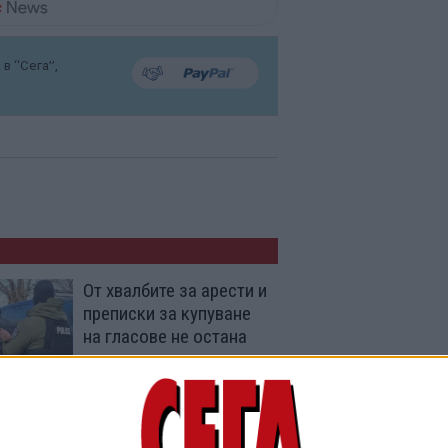
в “Сега”,
От хвалбите за арести и
преписки за купуване
на гласове не остана
нищо
06 Авг. 2026