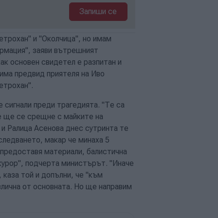
Запиши се
етрохан" и "Околчица", но имам
ормация", заяви вътрешният
ак основен свидетел е разпитан и
 има предвид приятеля на Иво
Петрохан".
сигнали преди трагедията. "Те са
е ще се срещне с майките на
 и Ралица Асенова днес сутринта те
зследването, макар че минаха 5
 предоставя материали, балистична
курор", подчерта министърът. "Иначе
 каза той и допълни, че "към
злична от основната. Но ще направим