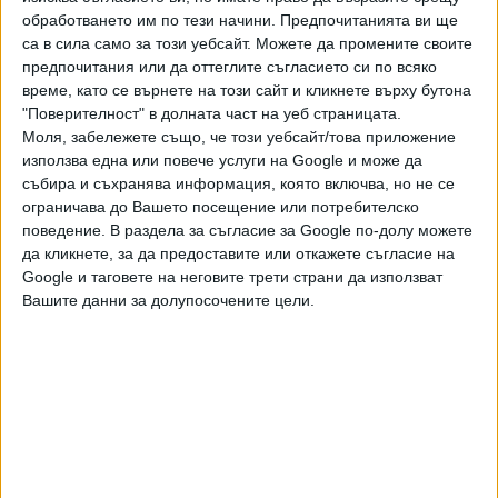
обработването им по тези начини. Предпочитанията ви ще
решения на предишни правителства. “Усилията са
са в сила само за този уебсайт. Можете да промените своите
насочени към това да се излезе от тази тежка ситуация
предпочитания или да оттеглите съгласието си по всяко
през 2026 г. Впоследствие ще се търси решение за
време, като се върнете на този сайт и кликнете върху бутона
определяне на справедлив и прозрачен начин за
"Поверителност" в долната част на уеб страницата.
формиране на заплатите на държавните служители във
Моля, забележете също, че този уебсайт/това приложение
всички сфери”, заявил Демерджиев и
използва една или повече услуги на Google и може да
добавил: “Дисбалансите на държавно ниво са
събира и съхранява информация, която включва, но не се
ограничава до Вашето посещение или потребителско
изключително сериозни и ще направим всичко възможно
поведение. В раздела за съгласие за Google по-долу можете
да ги преодолеем”.
да кликнете, за да предоставите или откажете съгласие на
Google и таговете на неговите трети страни да използват
Вашите данни за долупосочените цели.
Последвайте ни и в
Ако искате да подкрепите независимата
и качествена журналистика в “Сега”,
можете да направите дарение през
PayPal