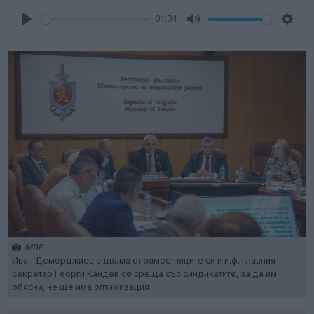
01:34
Play
Mute
Setti
МВР
Иван Демерджиев с двама от заместниците си и и.ф. главния
секретар Георги Кандев се среща със синдикатите, за да им
обясни, че ще има оптимизация