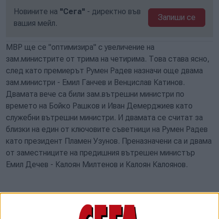
Новините на
"Сега"
- директно във
Запиши се
вашия мейл.
МВР ще се "оптимизира" с увеличение на
зам.министрите от трима на четирима. Това става ясно,
след като премиерът Румен Радев назначи още двама
зам.министри - Емил Ганчев и Венцислав Катинов.
Двамата вече са били зам.вътрешни министри по
времето на Бойко Рашков и Иван Демерджиев като
служебни вътрешни министри. И двамата се считат за
близки на един от ключовите съветници на Румен Радев
като президент Пламен Узунов. Преназначени са и двама
от заместниците на предишния вътрешен министър
Емил Дечев - Калоян Милтенов и Калоян Калоянов.