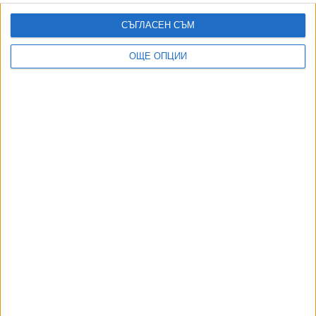
дрон примамка
08 Авг. 2026
СЪГЛАСЕН СЪМ
София закрива временно 3 трамвайни линии
ОЩЕ ОПЦИИ
05 Авг. 2026
Съдът образува 12 дела срещу заповедите за събаряне
в „Баба Алино“
05 Авг. 2026
Демерджиев започна изненадващи кадрови
размествания в МВР
05 Авг. 2026
ТУШ
Разгледай всички