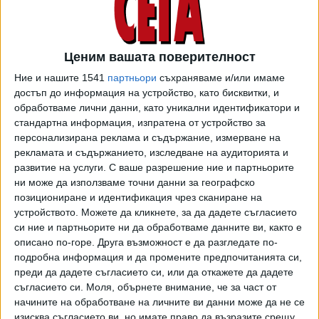
Ценим вашата поверителност
Ние и нашите 1541
партньори
съхраняваме и/или имаме
достъп до информация на устройство, като бисквитки, и
обработваме лични данни, като уникални идентификатори и
стандартна информация, изпратена от устройство за
Вътрешният министър Иван Демерджиев обяви пред
персонализирана реклама и съдържание, измерване на
синдикатите на МВР, че съкращения без анализ няма да
рекламата и съдържанието, изследване на аудиторията и
се правят, но ще има оптимизация в структури с
развитие на услуги.
С ваше разрешение ние и партньорите
ни може да използваме точни данни за географско
дублиращи се функции, така че да бъде уплътнена
позициониране и идентификация чрез сканиране на
работата на министерството.
устройството. Можете да кликнете, за да дадете съгласието
си ние и партньорите ни да обработваме данните ви, както е
“Финансовото състояние на държавата е изключително
описано по-горе. Друга възможност е да разгледате по-
тежко, от началото на годината са направени много
подробна информация и да промените предпочитанията си,
разходи, с които настоящото правителство трябва да
преди да дадете съгласието си, или да откажете да дадете
се справи”, обяснил Демерджиев на срещата. Той
съгласието си.
Моля, обърнете внимание, че за част от
допълнил, че необходимостта от затягане на
начините на обработване на личните ви данни може да не се
финансовата дисциплина е продиктувана от управленски
изисква съгласието ви, но имате право да възразите срещу