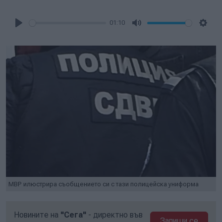
01:10
Play
Mute
Setti
МВР илюстрира съобщението си с тази полицейска униформа
Новините на
"Сега"
- директно във
Запиши се