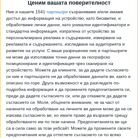
облечен в полицейска униформа, който размахва
Ценим вашата поверителност
пистолет и се държи непристойно пред група младежи.
Ние и нашите 1541
партньори
съхраняваме и/или имаме
достъп до информация на устройство, като бисквитки, и
СДВР незабавно се самосезирала по случая и след
обработваме лични данни, като уникални идентификатори и
предприетите действия от екипа по разследването за
стандартна информация, изпратена от устройство за
кратко време беше установена самоличността на мъжа
персонализирана реклама и съдържание, измерване на
– 49 годишен, криминално проявен. Той беше задържан
рекламата и съдържанието, изследване на аудиторията и
развитие на услуги.
С ваше разрешение ние и партньорите
вчера в обитаван от него фургон на бул. „Околовръстен
ни може да използваме точни данни за географско
път“. Оттам бяха иззети голям брой полицейски
позициониране и идентификация чрез сканиране на
униформи, белезници, както и бутафорно оръжие, но с
устройството. Можете да кликнете, за да дадете съгласието
истински боеприпаси.
си ние и партньорите ни да обработваме данните ви, както е
описано по-горе. Друга възможност е да разгледате по-
Мъжът е многократно регистриран в полицията за
подробна информация и да промените предпочитанията си,
грабежи, кражби, хулиганство, осъждан. Задържан е с
преди да дадете съгласието си, или да откажете да дадете
полицейска мярка до 24 часа. По случая се води бързо
съгласието си.
Моля, обърнете внимание, че за част от
производство.
начините на обработване на личните ви данни може да не се
изисква съгласието ви, но имате право да възразите срещу
След доклад на материалите в Софийска районна
обработването им по тези начини. Предпочитанията ви ще
прокуратура, мъжът е с повдигнато обвинение и
са в сила само за този уебсайт. Можете да промените своите
наложена мярка „задържане под стража“ за срок до 72
предпочитания или да оттеглите съгласието си по всяко