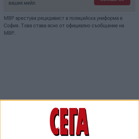
вашия мейл.
МВР арестува рецидивист в полицейска униформа в
София. Това става ясно от официално съобщение на
МВР.
От него става ясно, че на 26 май в социалните мрежи
беше разпространен видеоматериал, показващ мъж,