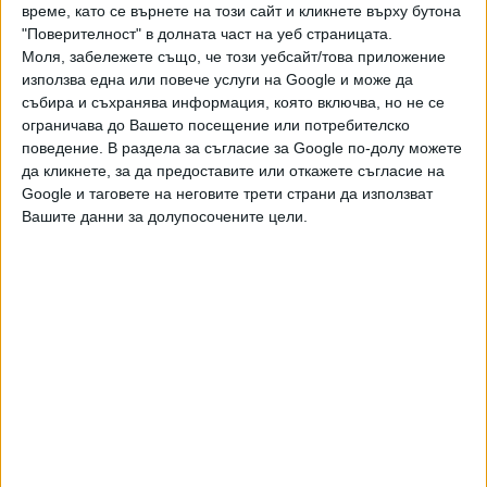
време, като се върнете на този сайт и кликнете върху бутона
часа.
"Поверителност" в долната част на уеб страницата.
Моля, забележете също, че този уебсайт/това приложение
Последвайте ни и в
използва една или повече услуги на Google и може да
събира и съхранява информация, която включва, но не се
ограничава до Вашето посещение или потребителско
Ако искате да подкрепите независимата
поведение. В раздела за съгласие за Google по-долу можете
и качествена журналистика в “Сега”,
да кликнете, за да предоставите или откажете съгласие на
можете да направите дарение през
PayPal
Google и таговете на неговите трети страни да използват
Вашите данни за долупосочените цели.
,
,
,
Ключови думи:
МВР
полиция
Рецидивист
Униформа
Още новини по темата
Демерджиев продължава с кадрилите в МВР
07 Авг. 2026