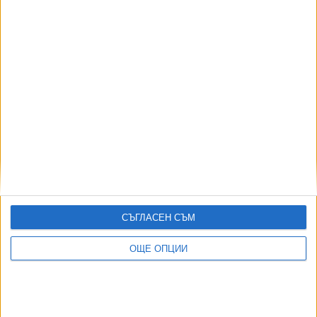
Почина великият Франко Барези
31 Юли 2026
Григор Димитров: Още по-мотивиран съм в
края на кариерата
31 Юли 2026
ЦСКА продължи след драма с дузпи, а
"Лудогорец" се сбогува с Европа
30 Юли 2026
Обновена
СЪГЛАСЕН СЪМ
Европа е готова да бойкотира Мондиал 2030
ОЩЕ ОПЦИИ
30 Юли 2026
Обновена