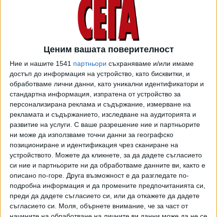
Джокович е за кардинална промяна в тениса
04 Авг. 2026
Ценим вашата поверителност
Ние и нашите 1541
партньори
съхраняваме и/или имаме
достъп до информация на устройство, като бисквитки, и
обработваме лични данни, като уникални идентификатори и
Федерации от УЕФА оттеглиха подкрепата
си за Инфантино, а БФС мълчи
стандартна информация, изпратена от устройство за
персонализирана реклама и съдържание, измерване на
04 Авг. 2026
рекламата и съдържанието, изследване на аудиторията и
развитие на услуги.
С ваше разрешение ние и партньорите
ни може да използваме точни данни за географско
Сестрите Уилямс дебютират в Синсинати в
позициониране и идентификация чрез сканиране на
средата на своите 40
устройството. Можете да кликнете, за да дадете съгласието
04 Авг. 2026
си ние и партньорите ни да обработваме данните ви, както е
описано по-горе. Друга възможност е да разгледате по-
подробна информация и да промените предпочитанията си,
ПЪРВА ЛИГА, III КРЪГ - РЕЗУЛТАТИ И
преди да дадете съгласието си, или да откажете да дадете
КЛАСИРАНЕ (видео репортажи)
съгласието си.
Моля, обърнете внимание, че за част от
03 Авг. 2026
Обновена
начините на обработване на личните ви данни може да не се