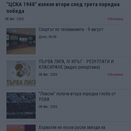
"ЦСКА 1948" излезе втори след трета поредна
победа
08 Авг. 2026
Обновена
Спортът по телевизията - 9 август
Днес, 06:06
ПЪРВА ЛИГА, IV КРЪГ - РЕЗУЛТАТИ И
КЛАСИРАНЕ (видео репортажи)
08 Авг. 2026
Обновена
"Левски" получи втора поредна глоба от
УЕФА
08 Авг. 2026
Хърватия не пусна руски звезди на