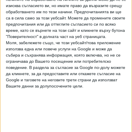
изисква съгласието ви, но имате право да възразите срещу
обработването им по тези начини. Предпочитанията ви ще
Бленджини избра 15 волейболисти за Евро
са в сила само за този уебсайт. Можете да промените своите
2026
предпочитания или да оттеглите съгласието си по всяко
03 Авг. 2026
време, като се върнете на този сайт и кликнете върху бутона
"Поверителност" в долната част на уеб страницата.
Моля, забележете също, че този уебсайт/това приложение
Погачар стартира във Вуелтата за Тройната
използва една или повече услуги на Google и може да
корона
събира и съхранява информация, която включва, но не се
ограничава до Вашето посещение или потребителско
03 Авг. 2026
поведение. В раздела за съгласие за Google по-долу можете
да кликнете, за да предоставите или откажете съгласие на
Google и таговете на неговите трети страни да използват
Атина ще е последното стъпало за "Левски"
Вашите данни за долупосочените цели.
към ШЛ
03 Авг. 2026
Обновена
Синхронистите ни заеха 7-о и 10-о място в
Европа
03 Авг. 2026