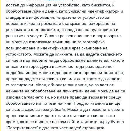
втората ракета в българския състав Димитър Кузманов
достъп до информация на устройство, като бисквитки, и
пред Dsport.bg. - Събираме се на 28 декември и тогава
обработваме лични данни, като уникални идентификатори и
започваме тренировки. Като отбор вече играхме в Южна
стандартна информация, изпратена от устройство за
персонализирана реклама и съдържание, измерване на
Африка (б.р. - през септември за купа "Дейвис") и имаме
рекламата и съдържанието, изследване на аудиторията и
няколко мача заедно. Различното е, че Григор Димитров
развитие на услуги.
С ваше разрешение ние и партньорите
отново е в състава и е играещ капитан. Не знам какво да
ни може да използваме точни данни за географско
очаквам в подготовката. Надявам се Григор да се справи
позициониране и идентификация чрез сканиране на
като треньор. Той има огромен опит. Ние сме в най-
устройството. Можете да кликнете, за да дадете съгласието
благоприятната група. В останалите групи са събрани
си ние и партньорите ни да обработваме данните ви, както е
изключително силни тенис нации. При нас най-големият
описано по-горе. Друга възможност е да разгледате по-
подробна информация и да промените предпочитанията си,
фаворит е Англия (б.р. - Великобритания). Всеки отива
преди да дадете съгласието си, или да откажете да дадете
там с желанието за победа. Всяка точка е важна за
съгласието си.
Моля, обърнете внимание, че за част от
крайното класиране."
начините на обработване на личните ви данни може да не се
изисква съгласието ви, но имате право да възразите срещу
Последвайте ни и в
обработването им по тези начини. Предпочитанията ви ще
са в сила само за този уебсайт. Можете да промените своите
предпочитания или да оттеглите съгласието си по всяко
Ако искате да подкрепите независимата
време, като се върнете на този сайт и кликнете върху бутона
и качествена журналистика в “Сега”,
"Поверителност" в долната част на уеб страницата.
можете да направите дарение през