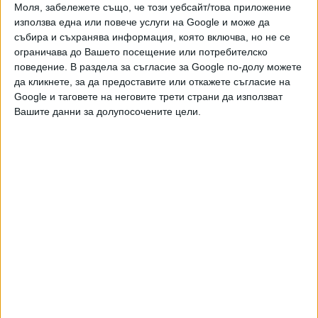
Моля, забележете също, че този уебсайт/това приложение
PayPal
използва една или повече услуги на Google и може да
събира и съхранява информация, която включва, но не се
,
,
,
Ключови думи:
тенис
Купата на ATP
Димитър Кузманов
Григор
ограничава до Вашето посещение или потребителско
Димитров
поведение. В раздела за съгласие за Google по-долу можете
да кликнете, за да предоставите или откажете съгласие на
Google и таговете на неговите трети страни да използват
Вашите данни за долупосочените цели.
Още новини по темата
Джокович е за кардинална промяна в тениса
04 Авг. 2026
Григор Димитров: Още по-мотивиран съм в края
на кариерата
31 Юли 2026