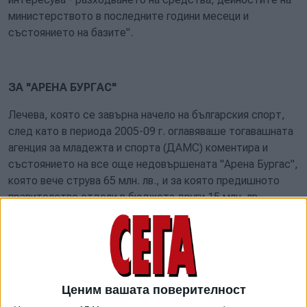
министерството в последните години месеци и
състоянието на базите".
ЗА "АРЕНА БУРГАС"
Лечева, която се завърна начело на българския спорт,
след като в периода 2005-09 г. оглавяваше тогавашната
агенция за младежта и спорта (ДАМС) коментира и
състоянието на все още недовършената "Арена Бургас",
която вече струва 65 млн. лв., и за която предишното
правителство отдели в бюджета други 15 млн. лв.
(Радостин Василев така и не благоволи да каже за какво
са определени тези пари).
"За "Арена Бургас" мисля, че се постъпи
непрофесионално - едно огромно съоръжение, което все
Ценим вашата поверителност
още не е завършено, много пари се изляха - близо 65
млн. лв. Съпътствано е с много нередности, скандали и