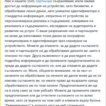
Ние и нашите 1541
партньори
съхраняваме и/или имаме
порочни практики", каза тя.
достъп до информация на устройство, като бисквитки, и
обработваме лични данни, като уникални идентификатори и
стандартна информация, изпратена от устройство за
"Арена Бургас" не е готова и
персонализирана реклама и съдържание, измерване на
след n-тия пусков срок
рекламата и съдържанието, изследване на аудиторията и
Колко ще струва на държавния
развитие на услуги.
С ваше разрешение ние и партньорите
бюджет и кога ще бъде
ни може да използваме точни данни за географско
въведена в експлоатация "Арена
13 Май 2022
позициониране и идентификация чрез сканиране на
Бургас" са два наглед прости
устройството. Можете да кликнете, за да дадете съгласието
въпроса за спортна зала, чийто
си ние и партньорите ни да обработваме данните ви, както е
строеж на практика приключи
описано по-горе. Друга възможност е да разгледате по-
ЗА СТАДИОН "БЪЛГАРСКА АРМИЯ"
преди една година.
подробна информация и да промените предпочитанията си,
преди да дадете съгласието си, или да откажете да дадете
Предшественикът на Лечева промени идеята за
съгласието си.
Моля, обърнете внимание, че за част от
реконструкция на стадиона в Борисовата градина, като
начините на обработване на личните ви данни може да не се
вместо гласуваното от Министерски съвет смесено
изисква съгласието ви, но имате право да възразите срещу
дружество между ММС и "ЦСКА-София", даде право на
обработването им по тези начини. Предпочитанията ви ще
футболния клуб да действа самостоятелно, като
са в сила само за този уебсайт. Можете да промените своите
концесионер.
предпочитания или да оттеглите съгласието си по всяко
време, като се върнете на този сайт и кликнете върху бутона
Днес Лечева заяви, че според нея този подход вероятно
"Поверителност" в долната част на уеб страницата.