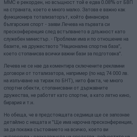
ММС е рекорден, но всъщност той е едва 0.08% от БВП
на страната, което е много малко. Затова е важно как
функционира тотализаторът, който финансира
българския спорт - заяви Лечева на първата си
пресконференция след встъпването в длъжност като
служебен министър. - Проблеми има и по отношение на
базите, на дружеството "Национална спортна база",
което стопанисва всички важни бази за подготовка".
Лечева не се нае да коментира сключените рекламни
договори от тотализатора, например (по над 74 000 лв.
на излъчване на тираж по БНТ), нито факта, че много
спортни обекти, стопанисвани от държавните
дружества, не работят като спортни, а като лятно кино,
бирария и т.н.
Но обеща, че в предстоящата седмица ще се запознае
детайлно с нещата и "Ще има нарочна пресконференция,
за да покажа състоянието на всичко, което ви
интересува - разходването на средства, дейностите на