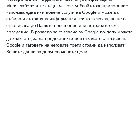
е правилен и смята да го продължи "като посока", като
Моля, забележете също, че този уебсайт/това приложение
ММС ще следи много стриктно дали всички интереси на
използва една или повече услуги на Google и може да
събира и съхранява информация, която включва, но не се
държавата се спазват, както и "ЦСКА-София" да спази
ограничава до Вашето посещение или потребителско
всички поети ангажименти и плащания.
поведение. В раздела за съгласие за Google по-долу можете
да кликнете, за да предоставите или откажете съгласие на
Google и таговете на неговите трети страни да използват
Вашите данни за долупосочените цели.
ЗА ОТНОШЕНИЯТА С ФЕДЕРАЦИИТЕ
"Наша основна цел е да осигурим максимално
спокойствие на всички спортисти. Само след две години
е олимпиадата в Париж и всички спортове, които ще
участват там са започнали интензивна подготовка - каза
Лечева. - Важно е финансовото обезпечаване на
подготовката на всички спортисти, за да могат те да
мислят само за спортния резултат".
Според Лечева е необходим диалог с федерациите,
който е бил прекъснат в последно време (при
управлението на Радостин Василев).