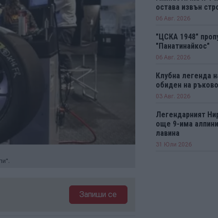
остава извън стро
06 Авг. 2026
"ЦСКА 1948" проп
"Панатинайкос"
06 Авг. 2026
Клубна легенда н
обиден на ръков
03 Авг. 2026
Легендарният Ни
още 9-има алпини
лавина
31 Юли 2026
ли".
Запиши се