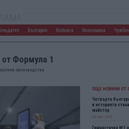
КЛАМА
блюдател
България
Войната
Икономика
Чужби
 от Формула 1
омишлени производства
ОЩЕ НОВИНИ ОТ 
Четвърта българ
в историята ста
майстор
04 Авг. 2026
Гимнастичка №1 н