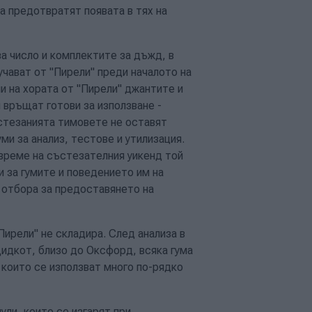
а предотвратят появата в тях на
ва число и комплектите за дъжд, в
учават от "Пирели" преди началото на
и на хората от "Пирели" джантите и
и връщат готови за използване -
ъстезанията тимовете не оставят
ми за анализ, тестове и утилизация.
 време на състезателния уикенд той
и за гумите и поведението им на
 отбора за предоставянето на
Пирели" не складира. След анализа в
идкот, близо до Оксфорд, всяка гума
 които се използват много по-рядко
ули, които се изгарят при