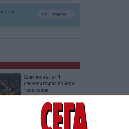
в “Сега”,
Шампионът в F1
спечели първа победа
този сезон
26 Юли 2026
Никола Цолов