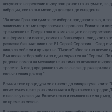
ненужното напрежение върху повърхността на гумите, за д
вибрации, които пък може да доведат до инциденти.
"За всяка Гран при гумите се избират предварително, в то
зависимост от метеорологичната прогноза. Екипите ги пол
тренировките. Преди това пък механиците са предоставил
във фирмата ги слагат, помпат и балансират, след което г
разказва бившият пилот от F1 Сергей Сироткин. - След с
нищо за себе си и връщат на "Пирели" абсолютно всички гу
Във всеки отбор работи по един служител на "Пирели". По
редовно помага на механиците на тима по всякакви въпрос
трасето. А след предаването им за анализ държи връзка с
окончателния доклад."
Всички тези процедури се отнасят до хиляди гуми, които "
логистичния център на компанията в британското градче Д
отива за утилизация. Включително и комплектите за дъжд,
по време на сезона.
В специализиран цех каучукът се раздробява до малки гран