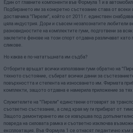
Един от главните компоненти във Формула 1 и в автомобил
Подбирането им за конкретно състезание става от всеки 
доставчика "Пирели", който от 2011 г. единствен снабдява 
цяла индустрия. Дори и съвсем незапознатите любители в
разновидностите на комплектите гуми, подготвени за всяк
заклетите фенове на този спорт отдавна различават като 
сликове.
Но каква е по-нататъшната им съдба?
Отборите връщат всички използвани гуми обратно на "Пир
тяхното състояние, събират всички данни за състезанието
повърхността и степента на износването им. Фирмата при
комплекти, защото отдавна е намерила приложение за тях
Служителите на "Пирели" единствени отговарят за транспо
съответно състезание, а след края му ги прибират от тим
Защото демонтирането им се извършва под допълнително н
повреда на силовата рамка и съответно изключва възмож
експлоатация. Във Формула 1 се отнасят педантично към в