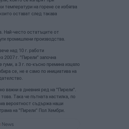
ки температури на горене се избягва
които остават след такава
а. Най-често остатъците от
други промишлени производства.
ече над 10 г. работи
з 2007 г. "Пирели" започна
гуми, а 3 г. по-късно премина изцяло
бира се, не е само по инициатива на
дателство.
о важни в дневния ред на "Пирели".
това. Така че пътната настилка, по
ляма вероятност съдържа наши
грама на "Пирели" Пол Хембри.