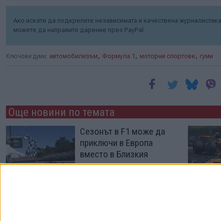
Ако искате да подкрепите независимата и качествена журналистика 
можете да направите дарение през PayPal
,
,
,
Ключови думи:
автомобилизъм
Формула 1
моторни спортове
гуми
Още новини по темата
Сезонът в F1 може да
приключи в Европа
вместо в Близкия
изток
30 Юли 2026
С 6-а победа Антонели