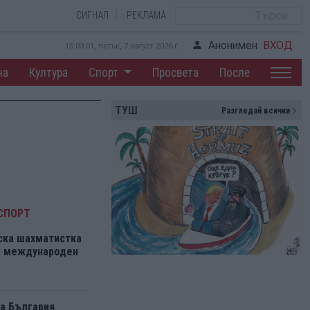
СИГНАЛ
РЕКЛАМА
Анонимен
ВХОД
15:03:02, петък, 7 август 2026 г.
на
Култура
Спорт
Просвета
После
ТУШ
Разгледай всички
СПОРТ
ска шахматистка
на международен
а България