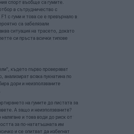
ния спорт въобще са гумите.
отбор в сътрудничество с
F1 с гуми и това се е превърнало в
ероятно са забелязали
аква ситуация на трасето, докато
петте си пръста всички типове
ели", където първо проверяват
, анализират всяка пукнатина по
бира дори и неизползваните
.
ртирането на гумите до пистата за
овете. А защо и неизползваните?
алягане и това води до риск от
ността за по-нататъшната им
сичко и се опитват да избегнат