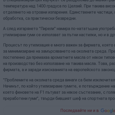
температура над 1400 градуса по Целзий. При такива висо
отделянето на отровни изпарения. Единствените частици, 
обработка, са практически безвредни.
А след изгарянето "Пирели" намира по-нататъшна употреб
утилизирани гуми се използват за пътни настилки, но и в 
Процесът по утилизация е много важен за фирмата, която в
за минимизиране на замърсяването на околната среда. Пре
постепенно да премахва ароматните масла от някои типове 
на производство без използване на такива масла. Това, раз
фирмата, а и заради изискванията на европейското законо
"Проблемите на околната среда винаги са били изключителн
Начинът, по който утилизираме гумите, е потвърждение на 
която феновете на F1 пътуват за някое състезание, с го
преработени гуми", твърди бившият шеф на спортната про
Последвайте ни и в