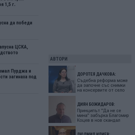
я 1,5 г.
усна да победи
апусна ЦСКА,
одството
АВТОРИ
рмал Пурджа и
ДОРОТЕЯ ДАЧКОВА:
сти загинаха под
Съдебна реформа може
да започне със снимки
на консервите от село
ДИЯН БОЖИДАРОВ:
Принципът "Да не се
мина" забърка Благомир
Коцев в нов скандал
ЛЮДМИЛ ИЛИЕВ: