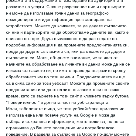
рекламата и съдържанието, изследване на аудиторията и
сума - 515.72 лв.
развитие на услуги.
С ваше разрешение ние и партньорите
ни може да използваме точни данни за географско
- Футболен клуб "ДИТ Спорт": брой лица - 7, изплатена
позициониране и идентификация чрез сканиране на
сума - 1827.63 лв.
устройството. Можете да кликнете, за да дадете съгласието
- "Академика Джим": брой лица - 3, изплатена сума -
си ние и партньорите ни да обработваме данните ви, както е
665.26 лв.
описано по-горе. Друга възможност е да разгледате по-
- Българска федерация по лека атлетика: брой лица - 6,
подробна информация и да промените предпочитанията си,
изплатена сума - 5372.03 лв.
преди да дадете съгласието си, или да откажете да дадете
- "Сердика спортни имоти": брой лица - 7 човека,
съгласието си.
Моля, обърнете внимание, че за част от
начините на обработване на личните ви данни може да не се
изплатена сума - 1205.58 лв.
изисква съгласието ви, но имате право да възразите срещу
обработването им по тези начини. Предпочитанията ви ще
са в сила само за този уебсайт. Можете да промените своите
Предишните одобрени по схемата 60/40:
предпочитания или да оттеглите съгласието си по всяко
време, като се върнете на този сайт и кликнете върху бутона
(15 април)
"Поверителност" в долната част на уеб страницата.
Моля, забележете също, че този уебсайт/това приложение
- Сдружение клуб по спортна акробатика и батут "Акро
използва една или повече услуги на Google и може да
Арт": брой лица - 3, изплатена сума - 853,02 лева;
събира и съхранява информация, която включва, но не се
ограничава до Вашето посещение или потребителско
- Спортен клуб по гимнастика "Велбъжд": брой лица - 4,
поведение. В раздела за съгласие за Google по-долу можете
изплатена сума - 840,01 лева;