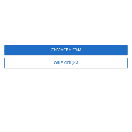
,
,
,
,
Ключови думи:
Етър
Рилски спортист
схема 60:40
футбол
баскетбол
Още новини по темата
СЪГЛАСЕН СЪМ
Почина легендарният футболист и треньор
ОЩЕ ОПЦИИ
Кевин Кийгън
20 Юли 2026
Дания и Румъния са следващите препятствия
към Евробаскет 2029
16 Юли 2026