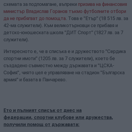
схемата за подпомагане, въпреки
призива на финансовия
министър Владислав Горанов тъкмо футболните отбори
да не прибягват до помощта
. Това е "Етър" (18 515 лв. за
42-ма служители). Към великотърновци се прибавя и
детско-юношеската школа "ДИТ Спорт" (1827 лв. за 7
служители).
Интересното е, че в списъка е и дружеството "Сердика
спортни имоти" (1205 лв. за 7 служители), което бе
създадено съвместно между държавата и "ЦСКА-
София", чиято цел е управляване на стадион "Българска
армия" и базата в Панчарево.
Ето и пълният списък от днес на
федерации, спортни клубове или дружества,
получили помощ от държавата: