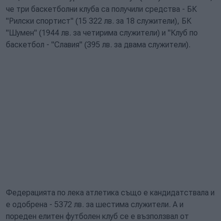
че три баскетболни клуба са получили средства - БК
"Рилски спортист" (15 322 лв. за 18 служители), БК
"Шумен" (1944 лв. за четирима служители) и "Клуб по
баскетбол - "Славия" (395 лв. за двама служители).
Федерацията по лека атлетика също е кандидатствала и
е одобрена - 5372 лв. за шестима служители. А и
пореден елитен футболен клуб се е възползвал от