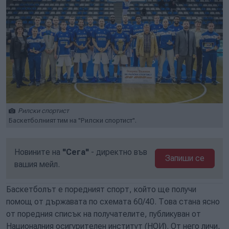
Рилски спортист
Баскетболният тим на "Рилски спортист".
Новините на
"Сега"
- директно във
Запиши се
вашия мейл.
Баскетболът е поредният спорт, който ще получи
помощ от държавата по схемата 60/40. Това стана ясно
от поредния списък на получателите, публикуван от
Националния осигурителен институт (НОИ). От него личи,