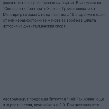
ранкинг титла в професионалния снукър. Във финала на
"Световната Гран при" в Хонконг Гръмотевицата от
Мелбърн разгроми Стюърт Бингам с 10:0 фрейма в един
от най-неравностойните мачове за трофей в цялата
история на джентълменския спорт.
Австралиецът предреши битката в "Кай Так Арина" още
в първата сесия, печелейки я с 8:0. При доиграването