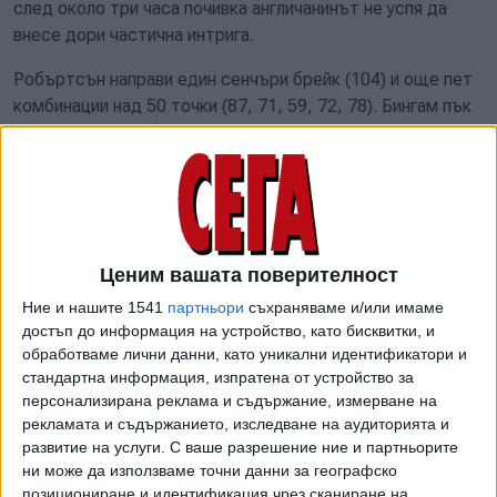
след около три часа почивка англичанинът не успя да
внесе дори частична интрига.
Робъртсън направи един сенчъри брейк (104) и още пет
комбинации над 50 точки (87, 71, 59, 72, 78). Бингам пък
постигна две халф-сенчъри серии (56, 63), но и в двете
партии допусна горчив обрат.
ROBERTSON IS THE 2025 WORLD GRAND PRIX
CHAMPION! 🏆
Ценим вашата поверителност
Neil Robertson beats Stuart Bingham 10-0 in the final
Ние и нашите 1541
партньори
съхраняваме и/или имаме
- a flawless performance to win £180,000!
@nr147
достъп до информация на устройство, като бисквитки, и
👏
pic.twitter.com/jAP8SlklQM
обработваме лични данни, като уникални идентификатори и
стандартна информация, изпратена от устройство за
— WST (@WeAreWST)
9 март 2025 г.
персонализирана реклама и съдържание, измерване на
рекламата и съдържанието, изследване на аудиторията и
С шампионския чек за 180 000 британски паунда Нийл
развитие на услуги.
С ваше разрешение ние и партньорите
прави скок от №19 до №12 в световната ранглиста и на
ни може да използваме точни данни за географско
практика си гарантира място в Топ 16 за световното
позициониране и идентификация чрез сканиране на