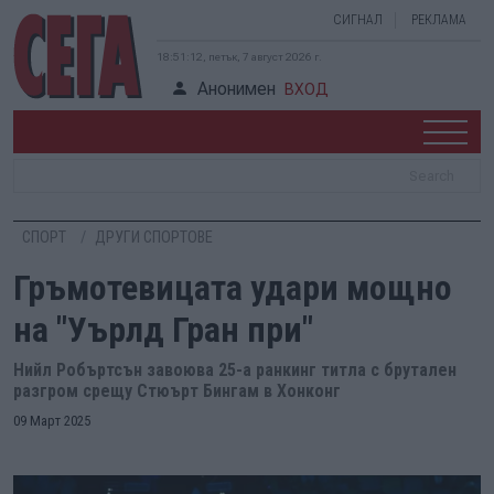
СИГНАЛ
РЕКЛАМА
18:51:13, петък, 7 август 2026 г.
Анонимен
ВХОД
СПОРТ
ДРУГИ СПОРТОВЕ
Гръмотевицата удари мощно
на "Уърлд Гран при"
Нийл Робъртсън завоюва 25-а ранкинг титла с брутален
разгром срещу Стюърт Бингам в Хонконг
09 Март 2025