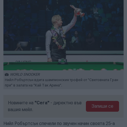
WORLD SNOOKER
Нийл Робъртсън вдига шампионския трофей от "Световната Гран
при" в залата на "Кай Так Арина".
Новините на
"Сега"
- директно във
Запиши се
вашия мейл.
Нийл Робъртсън спечели по звучен начин своята 25-а