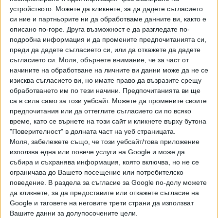
първенство в Шефилд (19 април - 5 май). Дотогава има
устройството. Можете да кликнете, за да дадете съгласието
си ние и партньорите ни да обработваме данните ви, както е
още само два турнира в календара - Шампионата на
описано по-горе. Друга възможност е да разгледате по-
играчите в Телфорд (17-23 март) и Шампионата на тура в
подробна информация и да промените предпочитанията си,
Манчестър (31 март - 6 април).
преди да дадете съгласието си, или да откажете да дадете
съгласието си.
Моля, обърнете внимание, че за част от
За Нийл Робъртсън триумфът на "Уърлд Гран при" е
начините на обработване на личните ви данни може да не се
втори в кариерата след 2020 г., когато надделя във
изисква съгласието ви, но имате право да възразите срещу
финала над Греъм Дот с 10:8.
обработването им по тези начини. Предпочитанията ви ще
са в сила само за този уебсайт. Можете да промените своите
С вече общо 25 отличия от ранкинг системата 43-
предпочитания или да оттеглите съгласието си по всяко
годишният австралиец излезе еднолично на седма
време, като се върнете на този сайт и кликнете върху бутона
позиция във вечната ранглиста на снукъра, която досега
"Поверителност" в долната част на уеб страницата.
делеше с Марк Селби (24). Непосредствено пред него е
Моля, забележете също, че този уебсайт/това приложение
използва една или повече услуги на Google и може да
Марк Уилямс (26), а малко по-напред са Стив Дейвис
събира и съхранява информация, която включва, но не се
(28) и Джъд Тръмп (30). В Топ 3 на всички времена са
ограничава до Вашето посещение или потребителско
Рони О`Съливан (41), Стивън Хендри (36) и Джон Хигинс
поведение. В раздела за съгласие за Google по-долу можете
(32).
да кликнете, за да предоставите или откажете съгласие на
Google и таговете на неговите трети страни да използват
Вашите данни за долупосочените цели.