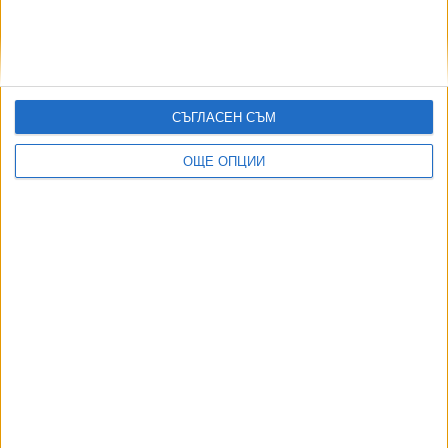
Още новини по темата
"Левски" е вече 3 от 3 в Първа лига
СЪГЛАСЕН СЪМ
01 Авг. 2026
ОЩЕ ОПЦИИ
Ясен Петров е новият треньор на "Спартак 1918"
(Вн)
31 Юли 2026
Треньорът на "Спартак 1918" (Вн) изненадващо
напусна
29 Юли 2026