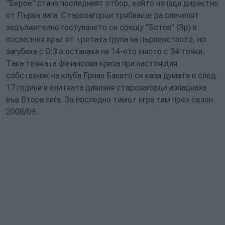
"Берое" стана последният отбор, който изпада директно
от Първа лига. Старозагорци трябваше да спечелят
задължително гостуването си срещу "Ботев" (Вр) в
последния кръг от третата група на първенството, но
загубиха с 0:3 и останаха на 14-ото място с 34 точки.
Така тежката финансова криза при настоящия
собственик на клуба Ернан Банато си каза думата и след
17 години в елитната дивизия старозагорци изпаднаха
във Втора лига. За последно тимът игра там през сезон
2008/09.