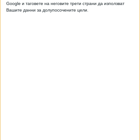
Google и таговете на неговите трети страни да използват
Вашите данни за долупосочените цели.
Клубът от Добрич си остана на 15-ото, предпоследно
място с 31 точки, а "Септември" завърши 13-ти с 36 т. и
ще играе на 28 май бараж за оставане срещу втория от
Втора лига, който ще стане ясен утре - "Янтра" или
"Фратрия". Галин Иванов и Божидар Томовски ще
пропуснат този мач заради червените си картони.
В по-ранен мач днес "Славия" победи с 2:0 "Монтана" в
София, но това беше само за протокола. "Белите" си
останаха на 11-то място, само увеличиха точките на 46.
"Монтана" завърши последен с 23 т.
ОТЗИВИ
Съкрушеният треньор на "Берое"
Хосу Урибе
не скри
недоволството си от колегата си от "Ботев" (Вр) Тодор
Симов: "Не искам да говоря много. За съжаление ние