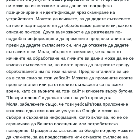
Game Highlights from FK Spartak
ни може да използваме точни данни за географско
1918 Varna vs. Lokomotiv Sofia,
vbox7.com
позициониране и идентификация чрез сканиране на
05/22/2026, Tournament: Parva
устройството. Можете да кликнете, за да дадете съгласието
Liga, Season: 25/26, Action: ,
"Септември" пък бе само на 20-ина минути от
си ние и партньорите ни да обработваме данните ви, както е
TeamA: FK Spartak 1918 Varna,
директното спасение, след като водеше с 1:0 до 72-ата
описано по-горе. Друга възможност е да разгледате по-
TeamB: Lokomotiv Sofia,
минута на "Добруджа" след гол на Мартин Христов в 33-
подробна информация и да промените предпочитанията си,
TeamAction: , Half: , PlayerName: ,
преди да дадете съгласието си, или да откажете да дадете
ата минута. Гостите от Добрич, които вече бяха
ClockTime:
съгласието си.
Моля, обърнете внимание, че за част от
изпаднали, обаче не бяха отписали мача и Георги
начините на обработване на личните ви данни може да не се
Трифонов изравни. Златният шанс за "Септември" бе в
изисква съгласието ви, но имате право да възразите срещу
83-ата минута, но голмайсторът на тима Бертран Фурие
обработването им по тези начини. Предпочитанията ви ще
изпусна дузпа. Накрая нервите не издържаха и се стигна
са в сила само за този уебсайт. Можете да промените своите
до масов бой. Изгонени бяха Галин Иванов и Божидар
предпочитания или да оттеглите съгласието си по всяко
Томовски от "Септември" и Вашко Оливейра и Антон
време, като се върнете на този сайт и кликнете върху бутона
"Поверителност" в долната част на уеб страницата.
Иванов от "Добруджа".
Моля, забележете също, че този уебсайт/това приложение
използва една или повече услуги на Google и може да
Септември - Добруджа 1:1 /
събира и съхранява информация, която включва, но не се
репортаж/
ограничава до Вашето посещение или потребителско
vbox7.com
поведение. В раздела за съгласие за Google по-долу можете
да кликнете, за да предоставите или откажете съгласие на