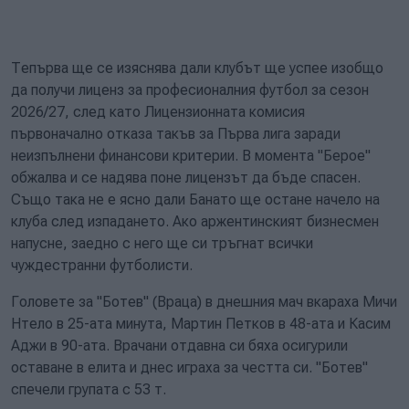
Тепърва ще се изяснява дали клубът ще успее изобщо
да получи лиценз за професионалния футбол за сезон
2026/27, след като Лицензионната комисия
първоначално отказа такъв за Първа лига заради
неизпълнени финансови критерии. В момента "Берое"
обжалва и се надява поне лицензът да бъде спасен.
Също така не е ясно дали Банато ще остане начело на
клуба след изпадането. Ако аржентинският бизнесмен
напусне, заедно с него ще си тръгнат всички
чуждестранни футболисти.
Головете за "Ботев" (Враца) в днешния мач вкараха Мичи
Нтело в 25-ата минута, Мартин Петков в 48-ата и Касим
Аджи в 90-ата. Врачани отдавна си бяха осигурили
оставане в елита и днес играха за честта си. "Ботев"
спечели групата с 53 т.