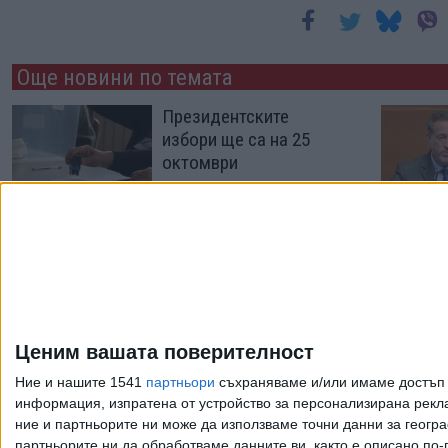
Още новини по темата
Президентските
избори ще са на 25
октомври
31 Юли 2026
Президентските
избори ще са на 25
октомври
Ценим вашата поверителност
29 Юли 2026
Ние и нашите 1541
партньори
съхраняваме и/или имаме достъп д
информация, изпратена от устройство за персонализирана рекла
ние и партньорите ни може да използваме точни данни за геогра
Още по темата
партньорите ни да обработваме данните ви, както е описано по