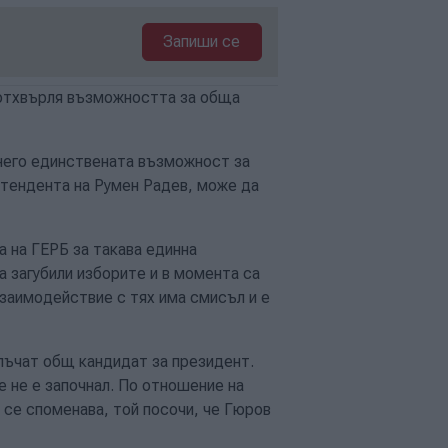
Запиши се
 отхвърля възможността за обща
него единствената възможност за
етендента на Румен Радев, може да
 на ГЕРБ за такава единна
а загубили изборите и в момента са
 взаимодействие с тях има смисъл и е
злъчат общ кандидат за президент.
 не е започнал. По отношение на
се споменава, той посочи, че Гюров