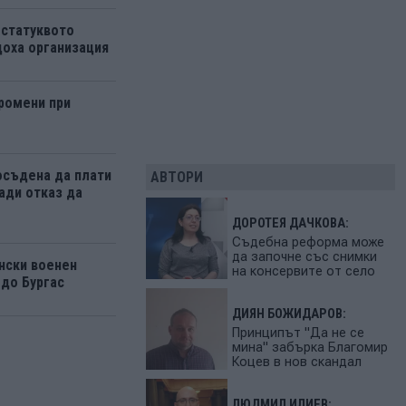
 статуквото
оха организация
ромени при
осъдена да плати
АВТОРИ
ади отказ да
ДОРОТЕЯ ДАЧКОВА:
Съдебна реформа може
да започне със снимки
нски военен
на консервите от село
 до Бургас
ДИЯН БОЖИДАРОВ:
Принципът "Да не се
мина" забърка Благомир
Коцев в нов скандал
ЛЮДМИЛ ИЛИЕВ: