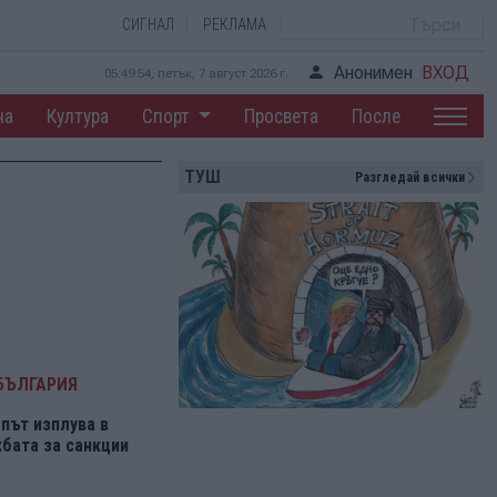
СИГНАЛ
РЕКЛАМА
Анонимен
ВХОД
05:49:54, петък, 7 август 2026 г.
на
Култура
Спорт
Просвета
После
ТУШ
Разгледай всички
БЪЛГАРИЯ
път изплува в
бата за санкции