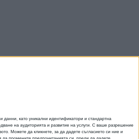
и данни, като уникални идентификатори и стандартна
ване на аудиторията и развитие на услуги.
С ваше разрешение
то. Можете да кликнете, за да дадете съгласието си ние и
и да промените предпочитанията си, преди да дадете