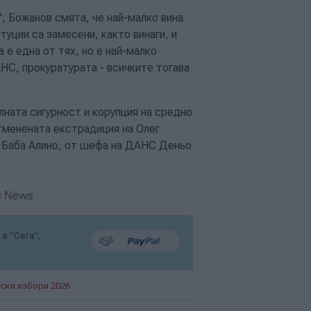
, Божанов смята, че най-малко вина
уции са замесени, както винаги, и
 е една от тях, но е най-малко
С, прокуратурата - всичките тогава
ната сигурност и корупция на средно
отменената екстрадиция на Олег
в Баба Алино, от шефа на ДАНС Деньо
в “Сега”,
ски избори 2026