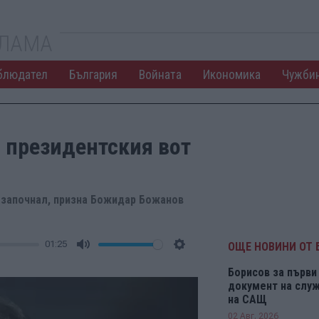
КЛАМА
блюдател
България
Войната
Икономика
Чужби
а президентския вот
 започнал, призна Божидар Божанов
01:25
ОЩЕ НОВИНИ ОТ 
Mute
Settings
Борисов за първи 
документ на служ
на САЩ
02 Авг. 2026