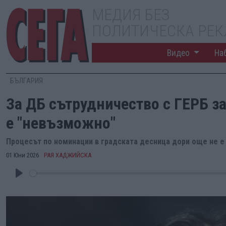
МЕДИЯ БЕЗ
ПОЛИТИЧЕСКА РЕ
Видео
На
БЪЛГАРИЯ
За ДБ сътрудничество с ГЕРБ з
е "невъзможно"
Процесът по номинации в градската десница дори още не е
01 Юни 2026
РАЯ ХАДЖИЙСКА
Play