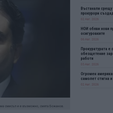
Въстанали срещу
прокурори създад
02 Авг. 2026
НОИ обяви нови п
осигуровките
06 Авг. 2026
Прокуратурата е 
обезщетение зар
работи
03 Авг. 2026
Огромен америка
самолет стигна и
02 Авг. 2026
 има смисъл и е възможно, смята Божанов.