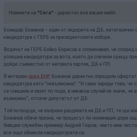
Новините на
"Сега"
- директно във вашия мейл.
Божидар Божанов – един от лидерите на ДБ, категорично
кандидатура с ГЕРБ за президентските избори.
Водачът на ГЕРБ Бойко Борисов е споменавал, че според 
успешна кандидатура за вота, която да спечели срещу пр
дойде съвместно от неговата партия, ДБ и ПП.
В интервю
пред БНР
Божанов директно определи офертата
кандидатура като "невъзможна". "И само заради това, че с
се снишили и лазят по пода, в никакъв случай не значи, че
възможно", отсече депутатът от ДБ.
Той потвърди, че въпреки раздялата на ДБ и ПП, те ще и
Божанов обаче призна, че процесът по номинация дори още
бившия служебен премиер Андрей Гюров, чието име често 
все още обмисля кандидатурата си.