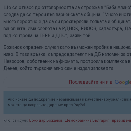
Що се отнася до отговорността за строежа в "Баба Алино"
следва да се търси във варненската община. “Много инстит
много вероятно е да са си прехвърляли топката и общината
виновната. Има слепота на РДНСК, РИОСВ, кадастъра, ДАН
под контрола на ГЕРБ и ДПС”, заяви той.
Божанов определи случая като възможен пробив в национал
ниво. В тази връзка, съпредседателят на ДБ напомни за 
Невзоров, собственик на фирмата, построила комплекса 
Денев, който първоначално сам е издал заповедта.
Последвайте ни и в
Ако искате да подкрепите независимата и качествена журналистика 
можете да направите дарение през PayPal
,
,
Ключови думи:
Божидар Божанов
Демократична България
президент