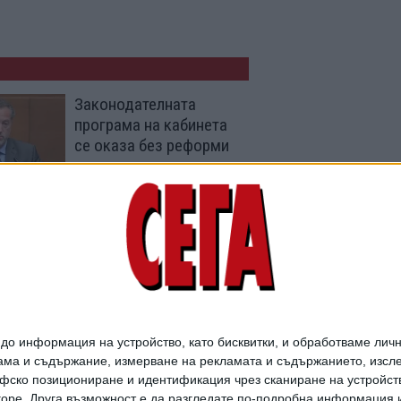
Законодателната
програма на кабинета
се оказа без реформи
31 Юли 2026
Радев подкрепи
Илияна Йотова за
президент
28 Юли 2026
о информация на устройство, като бисквитки, и обработваме личн
ма и съдържание, измерване на рекламата и съдържанието, изслед
фско позициониране и идентификация чрез сканиране на устройство
-горе. Друга възможност е да разгледате по-подробна информация 