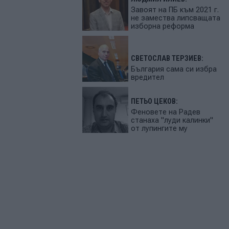
Завоят на ПБ към 2021 г.
не замества липсващата
изборна реформа
СВЕТОСЛАВ ТЕРЗИЕВ:
България сама си избра
вредител
ПЕТЬО ЦЕКОВ:
Феновете на Радев
станаха "луди калинки"
от лупингите му