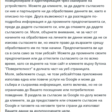
позициониране и идентификация чрез сканиране на
Хавайската Богородица заплака с фентанилови сълзи
устройството. Можете да кликнете, за да дадете съгласието
си ние и партньорите ни да обработваме данните ви, както е
описано по-горе. Друга възможност е да разгледате по-
Видео
Разгледай всички
подробна информация и да промените предпочитанията си,
преди да дадете съгласието си, или да откажете да дадете
съгласието си.
Моля, обърнете внимание, че за част от
начините на обработване на личните ви данни може да не се
изисква съгласието ви, но имате право да възразите срещу
обработването им по тези начини. Предпочитанията ви ще
са в сила само за този уебсайт. Можете да промените своите
предпочитания или да оттеглите съгласието си по всяко
време, като се върнете на този сайт и кликнете върху бутона
"Поверителност" в долната част на уеб страницата.
Моля, забележете също, че този уебсайт/това приложение
използва една или повече услуги на Google и може да
събира и съхранява информация, която включва, но не се
ограничава до Вашето посещение или потребителско
Двама кандидат-президенти се борят за любовта на
Радев
поведение. В раздела за съгласие за Google по-долу можете
да кликнете, за да предоставите или откажете съгласие на
НАЙ-ЧЕТЕНИ
днес
седмица
месец
Google и таговете на неговите трети страни да използват
Вашите данни за долупосочените цели.