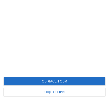
АВТОРИ
СЪГЛАСЕН СЪМ
ОЩЕ ОПЦИИ
ДОРОТЕЯ ДАЧКОВА:
Съдебна реформа може да започне със снимки на консервите от
село