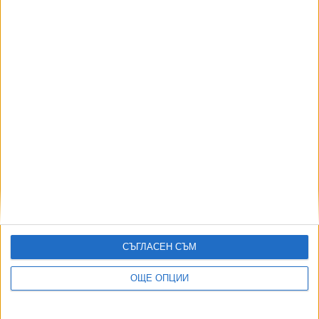
06 Авг. 2026
АВТОРИ
СЪГЛАСЕН СЪМ
ОЩЕ ОПЦИИ
ДОРОТЕЯ ДАЧКОВА:
Съдебна реформа може да започне със снимки на консервите от
село