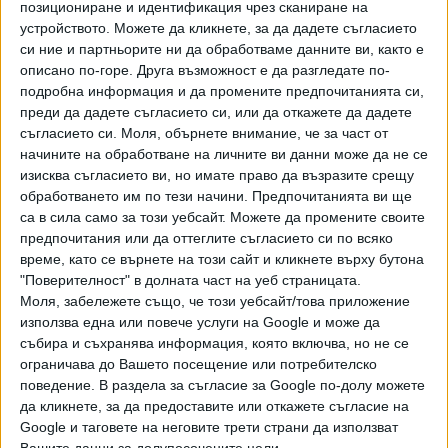
позициониране и идентификация чрез сканиране на
Хавайската Богородица заплака с фентанилови сълзи
устройството. Можете да кликнете, за да дадете съгласието
си ние и партньорите ни да обработваме данните ви, както е
Видео
описано по-горе. Друга възможност е да разгледате по-
Разгледай всички
подробна информация и да промените предпочитанията си,
преди да дадете съгласието си, или да откажете да дадете
съгласието си.
Моля, обърнете внимание, че за част от
начините на обработване на личните ви данни може да не се
изисква съгласието ви, но имате право да възразите срещу
обработването им по тези начини. Предпочитанията ви ще
са в сила само за този уебсайт. Можете да промените своите
предпочитания или да оттеглите съгласието си по всяко
време, като се върнете на този сайт и кликнете върху бутона
"Поверителност" в долната част на уеб страницата.
Моля, забележете също, че този уебсайт/това приложение
използва една или повече услуги на Google и може да
събира и съхранява информация, която включва, но не се
Двама кандидат-президенти се борят за любовта на
ограничава до Вашето посещение или потребителско
Радев
поведение. В раздела за съгласие за Google по-долу можете
да кликнете, за да предоставите или откажете съгласие на
НАЙ-ЧЕТЕНИ
днес
седмица
месец
Google и таговете на неговите трети страни да използват