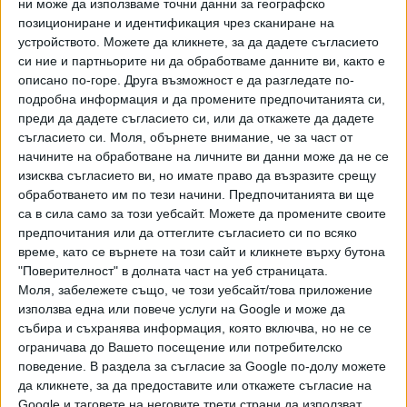
ни може да използваме точни данни за географско
08 Ноем. 2019
позициониране и идентификация чрез сканиране на
устройството. Можете да кликнете, за да дадете съгласието
си ние и партньорите ни да обработваме данните ви, както е
Благоевградско стана "топ дестинация" за
описано по-горе. Друга възможност е да разгледате по-
изборните туристи
подробна информация и да промените предпочитанията си,
28 Окт. 2019
преди да дадете съгласието си, или да откажете да дадете
съгласието си.
Моля, обърнете внимание, че за част от
начините на обработване на личните ви данни може да не се
Заразата с африканска чума стигна и до
изисква съгласието ви, но имате право да възразите срещу
Велинград
обработването им по тези начини. Предпочитанията ви ще
са в сила само за този уебсайт. Можете да промените своите
16 Авг. 2019
предпочитания или да оттеглите съгласието си по всяко
време, като се върнете на този сайт и кликнете върху бутона
"Поверителност" в долната част на уеб страницата.
Отварят офертите за трудното трасе през
Кресна
Моля, забележете също, че този уебсайт/това приложение
използва една или повече услуги на Google и може да
15 Февр. 2019
събира и съхранява информация, която включва, но не се
ограничава до Вашето посещение или потребителско
поведение. В раздела за съгласие за Google по-долу можете
А кога ще довършим пътните проекти на
да кликнете, за да предоставите или откажете съгласие на
Абдул Азис?
Google и таговете на неговите трети страни да използват