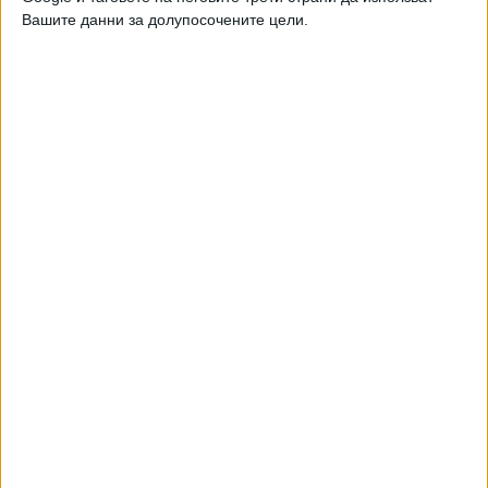
17 Дек. 2018
Вашите данни за долупосочените цели.
ТУШ
Разгледай всички