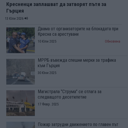
Кресненци заплашват да затворят пътя за
Гърция
13 Юли 2026
Двама от организаторите на блокадата при
Кресна са арестувани
10 Юли 2025
Обновена
МРРБ въвежда спешни мерки за трафика
към Гърция
30 Юни 2025
Магистрала "Струма" се отлага за
следващото десетилетие
17 Февр. 2025
Пожар затрудни движението по главен път