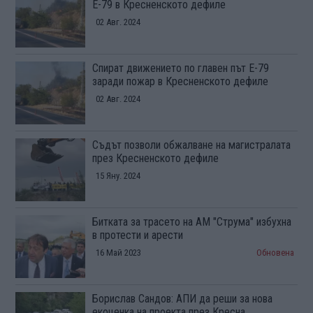
Е-79 в Кресненското дефиле
02 Авг. 2024
Спират движението по главен път Е-79
заради пожар в Кресненското дефиле
02 Авг. 2024
Съдът позволи обжалване на магистралата
през Кресненското дефиле
15 Яну. 2024
Битката за трасето на АМ "Струма" избухна
в протести и арести
16 Май 2023
Обновена
Борислав Сандов: АПИ да реши за нова
екоценка на проекта през Кресна