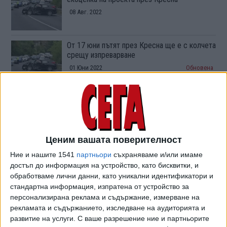
08 Авг. 2022
От 17 юни пътят през Кресна ще е с колчета
срещу изпреварване
01 Юни 2022
Обновена
Активист на ГЕРБ опита да мине с джипа си
върху протестиращи
19 Юли 2020
Ценим вашата поверителност
Ние и нашите 1541
партньори
съхраняваме и/или имаме
ЕК обяви, че магистралата през Кресна е
достъп до информация на устройство, като бисквитки, и
излишна
обработваме лични данни, като уникални идентификатори и
19 Ноем. 2019
стандартна информация, изпратена от устройство за
персонализирана реклама и съдържание, измерване на
рекламата и съдържанието, изследване на аудиторията и
Довършването на "Струма" ще струва поне
развитие на услуги.
С ваше разрешение ние и партньорите
38 млн. лв. на км