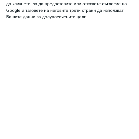
да кликнете, за да предоставите или откажете съгласие на
Google и таговете на неговите трети страни да използват
Вашите данни за долупосочените цели.
Двама кандидат-президенти се борят за любовта на
Радев
НАЙ-ЧЕТЕНИ
днес
седмица
месец
16794
МО: В България най-вероятно се е взривил украински дрон
примамка
08 Авг. 2026
6684
Сенатът на САЩ прие закона за “адски санкции” срещу Русия
08 Авг. 2026
4343
БГ дипломацията върви от средна към старша възраст