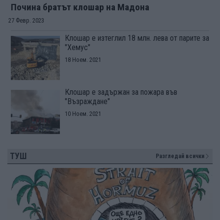
Почина братът клошар на Мадона
27 Февр. 2023
Клошар е изтеглил 18 млн. лева от парите за
"Хемус"
18 Ноем. 2021
Клошар е задържан за пожара във
"Възраждане"
10 Ноем. 2021
ТУШ
Разгледай всички