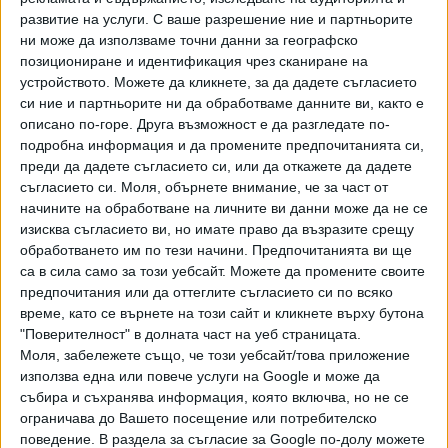
ПОСЛЕ
развитие на услуги.
С ваше разрешение ние и партньорите
Разгледай всички
ни може да използваме точни данни за географско
позициониране и идентификация чрез сканиране на
устройството. Можете да кликнете, за да дадете съгласието
си ние и партньорите ни да обработваме данните ви, както е
описано по-горе. Друга възможност е да разгледате по-
подробна информация и да промените предпочитанията си,
преди да дадете съгласието си, или да откажете да дадете
съгласието си.
Моля, обърнете внимание, че за част от
начините на обработване на личните ви данни може да не се
Хавайската Богородица заплака с фентанилови сълзи
изисква съгласието ви, но имате право да възразите срещу
обработването им по тези начини. Предпочитанията ви ще
Видео
Разгледай всички
са в сила само за този уебсайт. Можете да промените своите
предпочитания или да оттеглите съгласието си по всяко
време, като се върнете на този сайт и кликнете върху бутона
"Поверителност" в долната част на уеб страницата.
Моля, забележете също, че този уебсайт/това приложение
използва една или повече услуги на Google и може да
събира и съхранява информация, която включва, но не се
ограничава до Вашето посещение или потребителско
поведение. В раздела за съгласие за Google по-долу можете