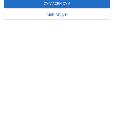
СЪГЛАСЕН СЪМ
ОЩЕ ОПЦИИ
ДОРОТЕЯ ДАЧКОВА:
Съдебна реформа може да започне със снимки на консервите от
село