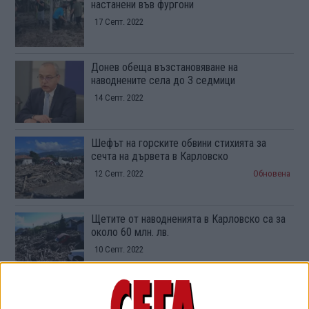
настанени във фургони
17 Септ. 2022
Донев обеща възстановяване на
наводнените села до 3 седмици
14 Септ. 2022
Шефът на горските обвини стихията за
сечта на дървета в Карловско
12 Септ. 2022
Обновена
Щетите от наводненията в Карловско са за
около 60 млн. лв.
10 Септ. 2022
Жандармерията пази от мародери удавените
села в Карловско