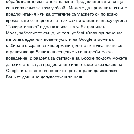
обработването им по тези начини. Предпочитанията ви ще
са в сила само за този уебсайт. Можете да промените своите
предпочитания или да оттеглите съгласието си по всяко
време, като се върнете на този сайт и кликнете върху бутона
"Поверителност" в долната част на уеб страницата.
Моля, забележете също, че този уебсайт/това приложение
използва една или повече услуги на Google и може да
събира и съхранява информация, която включва, но не се
ограничава до Вашето посещение или потребителско
поведение. В раздела за съгласие за Google по-долу можете
да кликнете, за да предоставите или откажете съгласие на
Google и таговете на неговите трети страни да използват
Вашите данни за долупосочените цели.