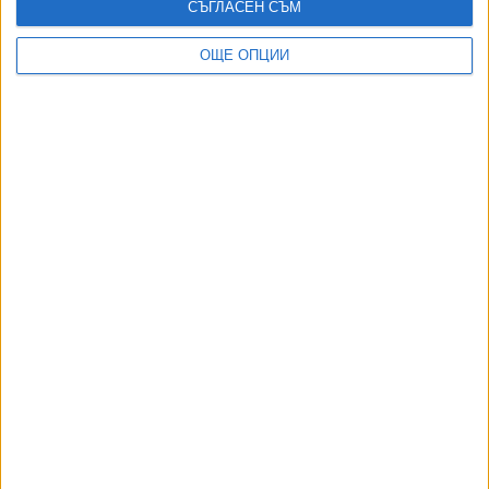
09 Авг. 2026
СЪГЛАСЕН СЪМ
831
ОЩЕ ОПЦИИ
Лава и пепел от Етна объркаха полетите над Сицилия
09 Авг. 2026
232
Спортът по телевизията - 9 август
09 Авг. 2026
АВТОРИ