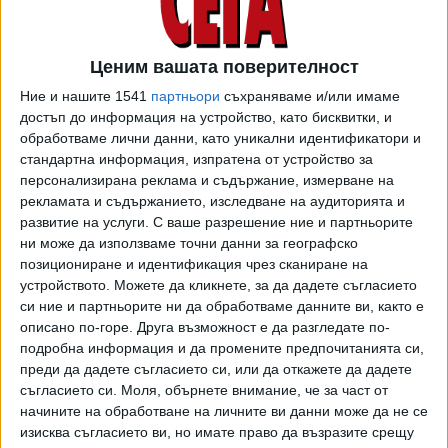
09 Септ. 2022
Обновена
Ценим вашата поверителност
Възстановяването на наводнените карловски
Ние и нашите 1541
партньори
съхраняваме и/или имаме
села ще отнеме поне 1 г.
достъп до информация на устройство, като бисквитки, и
05 Септ. 2022
Обновена
обработваме лични данни, като уникални идентификатори и
стандартна информация, изпратена от устройство за
персонализирана реклама и съдържание, измерване на
По чудо няма жертви по поречието на
рекламата и съдържанието, изследване на аудиторията и
прелялата Стряма
развитие на услуги.
С ваше разрешение ние и партньорите
ни може да използваме точни данни за географско
03 Септ. 2022
Обновена
позициониране и идентификация чрез сканиране на
устройството. Можете да кликнете, за да дадете съгласието
си ние и партньорите ни да обработваме данните ви, както е
ТУШ
Разгледай всички
описано по-горе. Друга възможност е да разгледате по-
подробна информация и да промените предпочитанията си,
преди да дадете съгласието си, или да откажете да дадете
съгласието си.
Моля, обърнете внимание, че за част от
начините на обработване на личните ви данни може да не се
изисква съгласието ви, но имате право да възразите срещу