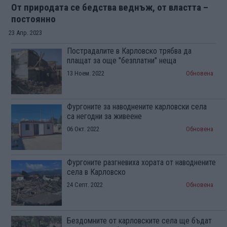
От природата се бедства веднъж, от властта –
постоянно
23 Апр. 2023
Пострадалите в Карловско трябва да
плащат за още "безплатни" неща
13 Ноем. 2022
Обновена
Фургоните за наводнените карловски села
са негодни за живеене
06 Окт. 2022
Обновена
Фургоните разгневиха хората от наводнените
села в Карловско
24 Септ. 2022
Обновена
Бездомните от карловските села ще бъдат