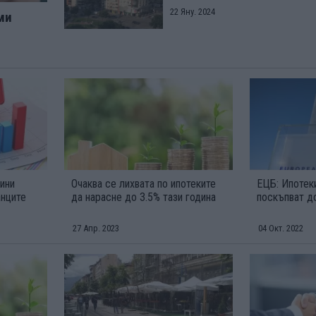
22 Яну. 2024
ми
тини
Очаква се лихвата по ипотеките
ЕЦБ: Ипотек
анците
да нарасне до 3.5% тази година
поскъпват д
27 Апр. 2023
04 Окт. 2022