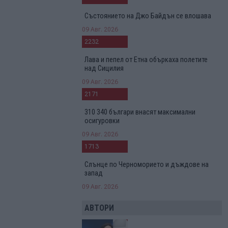
Състоянието на Джо Байдън се влошава
09 Авг. 2026
2232
Лава и пепел от Етна объркаха полетите
над Сицилия
09 Авг. 2026
2171
310 340 българи внасят максимални
осигуровки
09 Авг. 2026
1713
Слънце по Черноморието и дъждове на
запад
09 Авг. 2026
АВТОРИ