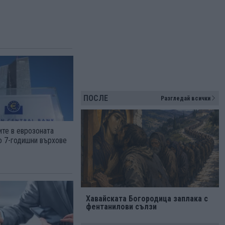
ПОСЛЕ
Разгледай всички
ите в еврозоната
о 7-годишни върхове
Хавайската Богородица заплака с
фентанилови сълзи