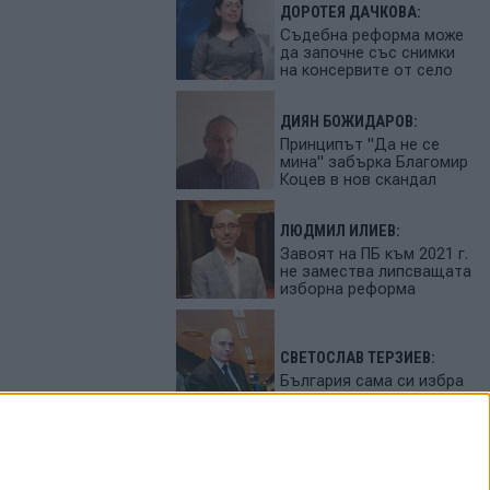
ДОРОТЕЯ ДАЧКОВА:
Съдебна реформа може
да започне със снимки
на консервите от село
ДИЯН БОЖИДАРОВ:
Принципът "Да не се
мина" забърка Благомир
Коцев в нов скандал
ЛЮДМИЛ ИЛИЕВ:
Завоят на ПБ към 2021 г.
не замества липсващата
изборна реформа
СВЕТОСЛАВ ТЕРЗИЕВ:
България сама си избра
вредител
ПЕТЬО ЦЕКОВ: