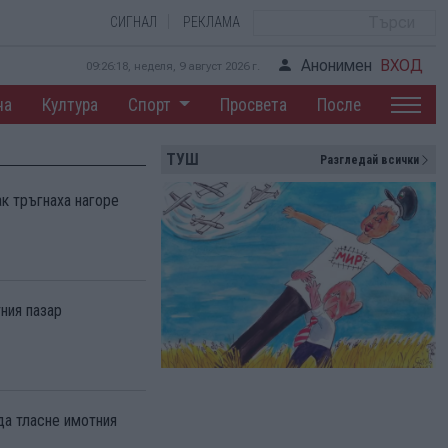
СИГНАЛ
РЕКЛАМА
Анонимен
ВХОД
09:26:19, неделя, 9 август 2026 г.
на
Култура
Спорт
Просвета
После
ТУШ
Разгледай всички
к тръгнаха нагоре
ния пазар
а тласне имотния