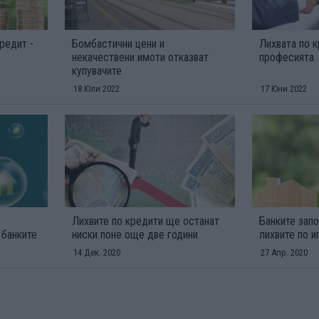
редит -
Бомбастични цени и
Лихвата по к
некачествени имоти отказват
професията
купувачите
18 Юли 2022
17 Юни 2022
Лихвите по кредити ще останат
Банките запо
 банките
ниски поне още две години
лихвите по и
14 Дек. 2020
27 Апр. 2020