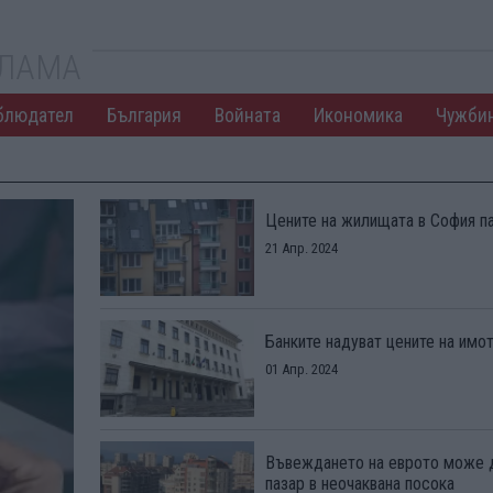
КЛАМА
блюдател
България
Войната
Икономика
Чужби
Цените на жилищата в София па
21 Апр. 2024
Банките надуват цените на имот
01 Апр. 2024
Въвеждането на еврото може д
пазар в неочаквана посока