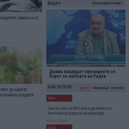
Видео
Разгледай всички
редитите зависи и от
Двама кандидат-президенти се
борят за любовта на Радев
НАЙ-ЧЕТЕНИ
днес
седмица
месец
чват да вдигат
потечните кредити
4081
Син на член на ВСС иска да избяга от
ключовата градска прокуратура
09 Авг. 2026
3363