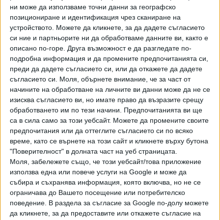
ни може да използваме точни данни за географско
позициониране и идентификация чрез сканиране на
устройството. Можете да кликнете, за да дадете съгласието
си ние и партньорите ни да обработваме данните ви, както е
описано по-горе. Друга възможност е да разгледате по-
подробна информация и да промените предпочитанията си,
Хавайската Богородица заплака с фентанилови сълзи
преди да дадете съгласието си, или да откажете да дадете
съгласието си.
Моля, обърнете внимание, че за част от
Видео
Разгледай всички
начините на обработване на личните ви данни може да не се
изисква съгласието ви, но имате право да възразите срещу
обработването им по тези начини. Предпочитанията ви ще
са в сила само за този уебсайт. Можете да промените своите
предпочитания или да оттеглите съгласието си по всяко
време, като се върнете на този сайт и кликнете върху бутона
"Поверителност" в долната част на уеб страницата.
Моля, забележете също, че този уебсайт/това приложение
използва една или повече услуги на Google и може да
събира и съхранява информация, която включва, но не се
ограничава до Вашето посещение или потребителско
поведение. В раздела за съгласие за Google по-долу можете
да кликнете, за да предоставите или откажете съгласие на