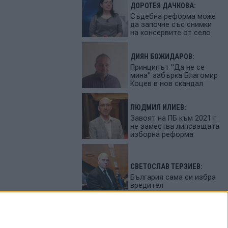
ДОРОТЕЯ ДАЧКОВА:
Съдебна реформа може
да започне със снимки
на консервите от село
ДИЯН БОЖИДАРОВ:
Принципът "Да не се
мина" забърка Благомир
Коцев в нов скандал
ЛЮДМИЛ ИЛИЕВ:
Завоят на ПБ към 2021 г.
не замества липсващата
изборна реформа
СВЕТОСЛАВ ТЕРЗИЕВ:
България сама си избра
вредител
ПЕТЬО ЦЕКОВ:
Феновете на Радев