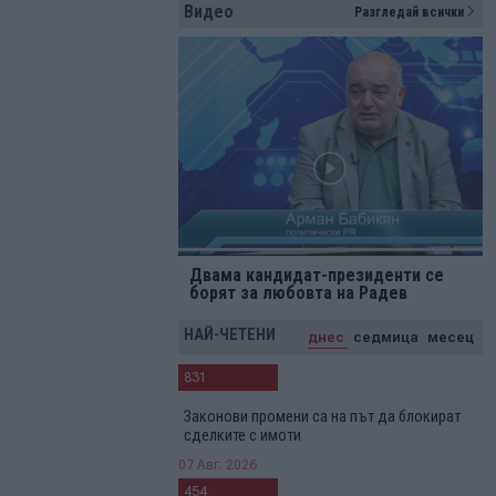
Видео
Разгледай всички
Двама кандидат-президенти се
борят за любовта на Радев
НАЙ-ЧЕТЕНИ
днес
седмица
месец
831
Законови промени са на път да блокират
сделките с имоти
07 Авг. 2026
454