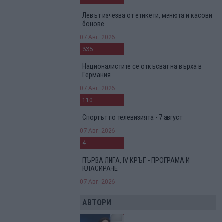
Левът изчезва от етикети, менюта и касови
бонове
07 Авг. 2026
335
Националистите се откъсват на върха в
Германия
07 Авг. 2026
110
Спортът по телевизията - 7 август
07 Авг. 2026
4
ПЪРВА ЛИГА, IV КРЪГ - ПРОГРАМА И
КЛАСИРАНЕ
07 Авг. 2026
АВТОРИ