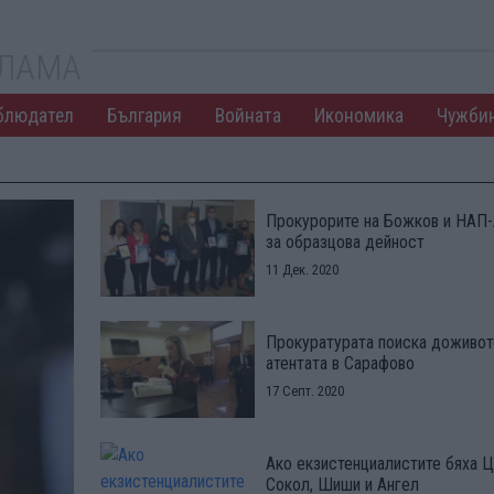
КЛАМА
блюдател
България
Войната
Икономика
Чужби
Прокурорите на Божков и НАП-
за образцова дейност
11 Дек. 2020
Прокуратурата поиска доживот
атентата в Сарафово
17 Септ. 2020
Ако екзистенциалистите бяха Ц
Сокол, Шиши и Ангел