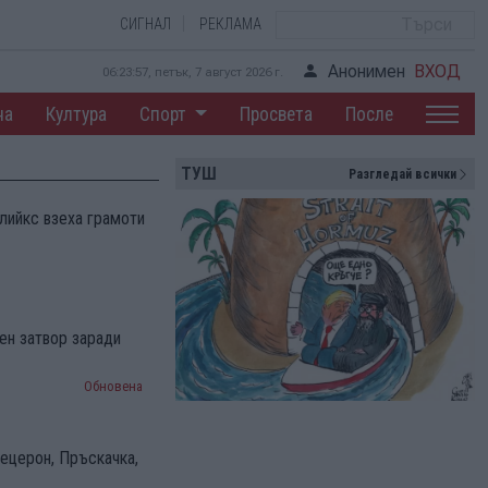
СИГНАЛ
РЕКЛАМА
Анонимен
ВХОД
06:23:58, петък, 7 август 2026 г.
на
Култура
Спорт
Просвета
После
ТУШ
Разгледай всички
лийкс взеха грамоти
ен затвор заради
Обновена
ецерон, Пръскачка,