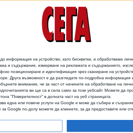
о информация на устройство, като бисквитки, и обработваме личн
ма и съдържание, измерване на рекламата и съдържанието, изслед
фско позициониране и идентификация чрез сканиране на устройство
-горе. Друга възможност е да разгледате по-подробна информация 
бърнете внимание, че за част от начините на обработване на личн
дпочитанията ви ще са в сила само за този уебсайт. Можете да пр
утона "Поверителност" в долната част на уеб страницата.
зва една или повече услуги на Google и може да събира и съхраня
дането на цели или части от текста или изображенията става след из
за Google по-долу можете да кликнете, за да предоставите или отк
АРХИВ НА В. СЕГА
ЗА НАС
РЕКЛАМА
УСЛОВИЯ ЗА ПОЛЗВАНЕ
КОНТА
© 1997-2026, СЕГА ЕАД
ВОДЕЩИТЕ НОВИНИ ОТ БЪЛГАРИЯ И СВЕТА