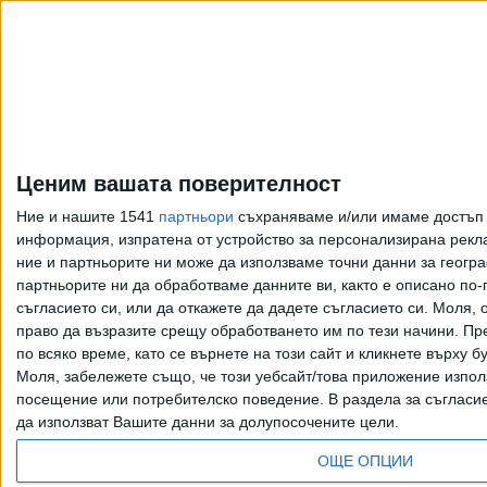
Ценим вашата поверителност
Ние и нашите 1541
партньори
съхраняваме и/или имаме достъп д
информация, изпратена от устройство за персонализирана рекла
ние и партньорите ни може да използваме точни данни за геогра
партньорите ни да обработваме данните ви, както е описано по
съгласието си, или да откажете да дадете съгласието си.
Моля, о
право да възразите срещу обработването им по тези начини. Пре
по всяко време, като се върнете на този сайт и кликнете върху б
Моля, забележете също, че този уебсайт/това приложение изпол
Всички права запазени. Възпроизвеж
посещение или потребителско поведение. В раздела за съгласие 
да използват Вашите данни за долупосочените цели.
ОЩЕ ОПЦИИ