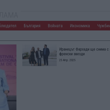
КЛАМА
блюдател
България
Войната
Икономика
Чужби
Иранецът Фархади ще снима с 
френски звезди
25 Апр. 2025