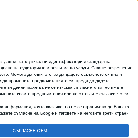
Феновете на Радев
станаха "луди калинки"
от лупингите му
ЦЕНИ НА ГОРИВАТА
и данни, като уникални идентификатори и стандартна
ване на аудиторията и развитие на услуги.
С ваше разрешение
то. Можете да кликнете, за да дадете съгласието си ние и
и да промените предпочитанията си, преди да дадете
ите ви данни може да не се изисква съгласието ви, но имате
омените своите предпочитания или да оттеглите съгласието си
ва информация, която включва, но не се ограничава до Вашето
рично писмено разрешение на СЕГА АД
ажете съгласие на Google и таговете на неговите трети страни
КТИ
СЪГЛАСЕН СЪМ