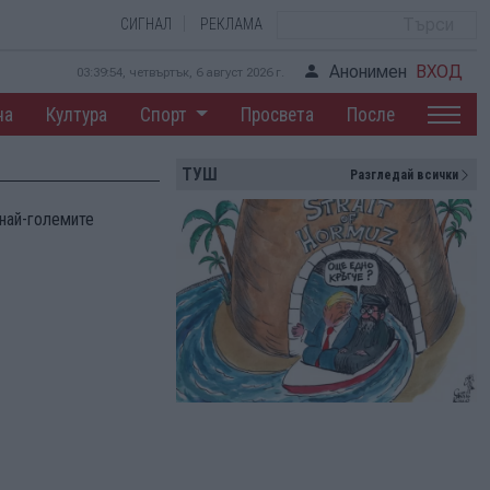
СИГНАЛ
РЕКЛАМА
Анонимен
ВХОД
03:39:55, четвъртък, 6 август 2026 г.
на
Култура
Спорт
Просвета
После
ТУШ
Разгледай всички
най-големите