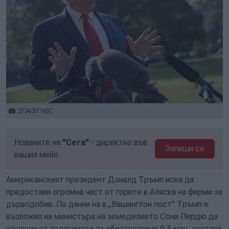
ЕПА/БГНЕС
Новините на
"Сега"
- директно във
Запиши се
вашия мейл.
Американският президент Доналд Тръмп иска да
предостави огромна част от горите в Аляска на фирми за
дърводобив. По данни на в.„Вашингтон пост" Тръмп е
възложил на министъра на земеделието Сони Пердю да
изключи от програмата за обезлесяване 9,5 млн. хектара