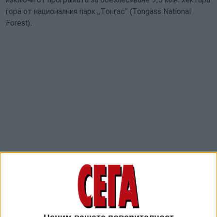
гора от националния парк „Тонгас” (Tongass National
Forest).
Решението все още не е потвърдено, пише вестникът,
но посочва, че напоследък има многократни опити за
предоставяне на девствената природа в много части на
Аляска за търговска експлоатация. В допълнение към
обезлесяването на популациите от стари дървета,