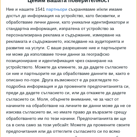
Ценим вашата поверителност
отмяната на почти 20-годишните наредби за защита
Ние и нашите 1541
партньори
съхраняваме и/или имаме
може да предостави възможности за осъществяване на
достъп до информация на устройство, като бисквитки, и
минните и енергийните проекти на територията на
обработваме лични данни, като уникални идентификатори и
Аляска.
стандартна информация, изпратена от устройство за
персонализирана реклама и съдържание, измерване на
Районът е местообитание за много животински видове и
рекламата и съдържанието, изследване на аудиторията и
привлича хиляди туристи със своите ефектни пейзажи.
развитие на услуги.
С ваше разрешение ние и партньорите
ни може да използваме точни данни за географско
Според „Вашингтон пост”, туристическият сектор в
позициониране и идентификация чрез сканиране на
югоизточната част на Аляска осигурява около 17 % от
устройството. Можете да кликнете, за да дадете съгласието
работните места.
си ние и партньорите ни да обработваме данните ви, както е
описано по-горе. Друга възможност е да разгледате по-
Малко преди края на мандата си бившият президент Бил
подробна информация и да промените предпочитанията си,
Клинтън наложи строги защитни мерки за тези
преди да дадете съгласието си, или да откажете да дадете
територии. Наредбите забраняват, например,
съгласието си.
Моля, обърнете внимание, че за част от
строителството на пътища на територията на
начините на обработване на личните ви данни може да не се
национална гора в Аляска с площ 58,5 милиона хектара.
изисква съгласието ви, но имате право да възразите срещу
Републиканските политици се опитваха многократно да
обработването им по тези начини. Предпочитанията ви ще
са в сила само за този уебсайт. Можете да промените своите
отменят тези наредби, но досега съдът категорично
предпочитания или да оттеглите съгласието си по всяко
препятстваше тези намерения.