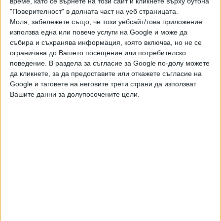
време, като се върнете на този сайт и кликнете върху бутона
"Поверителност" в долната част на уеб страницата.
Последвайте ни и в
Моля, забележете също, че този уебсайт/това приложение
използва една или повече услуги на Google и може да
събира и съхранява информация, която включва, но не се
Ако искате да подкрепите независимата
ограничава до Вашето посещение или потребителско
и качествена журналистика в “Сега”,
поведение. В раздела за съгласие за Google по-долу можете
можете да направите дарение през
да кликнете, за да предоставите или откажете съгласие на
PayPal
Google и таговете на неговите трети страни да използват
Вашите данни за долупосочените цели.
,
,
Ключови думи:
Доналд Тръмп
Аляска
гори
Още новини по темата
Тръмп пуска платена услуга за ранен достъп до
постовете му
02 Авг. 2026