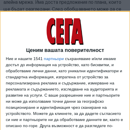
алейна мрежа. Има доста предложения по плана, които
ще бъдат разгледани. След обобщаването може да се
наложи преработка'', каза Здравков.
Той увери още, че около района на гара ''Пионер'' няма да
се сече гора, тъй като там планът бил свързан с
развитието на спортна база.
Ценим вашата поверителност
Относно спора около строежа на печално известния
Ние и нашите 1541
партньори
съхраняваме и/или имаме
небостъргач "Златен век" от фирмата "Артекс",
достъп до информация на устройство, като бисквитки, и
Здравков обясни, че в момента има издадена заповед за
обработваме лични данни, като уникални идентификатори и
спирането му, която в момента е обжалвана от
стандартна информация, изпратена от устройство за
собствениците пред административния съд.
персонализирана реклама и съдържание, измерване на
рекламата и съдържанието, изследване на аудиторията и
"Нека да изчакаме първо решението на съда и тогава да
развитие на услуги.
С ваше разрешение ние и партньорите
коментираме. Но е факт, че зад тази сграда стоят
ни може да използваме точни данни за географско
огромни финансови интереси'', посочи Здравков и
позициониране и идентификация чрез сканиране на
добави, че строежът на сградата е следствие преди
устройството. Можете да кликнете, за да дадете съгласието
си ние и партньорите ни да обработваме данните ви, както е
приемането на последните промени относно
описано по-горе. Друга възможност е да разгледате по-
застрояванията на територията на Столична община.