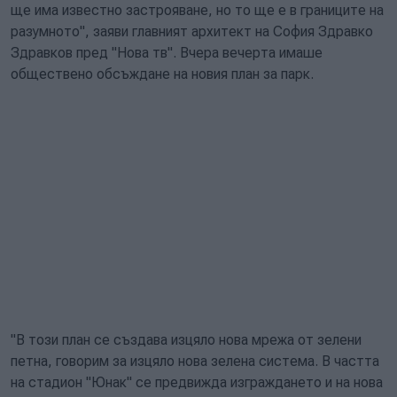
ще има известно застрояване, но то ще е в границите на
разумното", заяви главният архитект на София Здравко
Здравков пред "Нова тв". Вчера вечерта имаше
обществено обсъждане на новия план за парк.
"В този план се създава изцяло нова мрежа от зелени
петна, говорим за изцяло нова зелена система. В частта
на стадион "Юнак" се предвижда изграждането и на нова