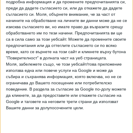
подробна информация и да промените предпочитанията си,
преди да дадете съгласието си, или да откажете да дадете
"Повече такива сгради няма да се строят. Това е
съгласието си.
Моля, обърнете внимание, че за част от
последният такъв случай'', заяви той.
начините на обработване на личните ви данни може да не се
изисква съгласието ви, но имате право да възразите срещу
Здравков говори и за ремонта на столичната улица "Граф
обработването им по тези начини. Предпочитанията ви ще
Игнатиев".
са в сила само за този уебсайт. Можете да промените своите
предпочитания или да оттеглите съгласието си по всяко
"Желанието на всички бе да се приключи ремонтът на
време, като се върнете на този сайт и кликнете върху бутона
улицата в срок, защото ремонтните дейности
"Поверителност" в долната част на уеб страницата.
затрудняваха и търговците, които плащат високи наеми
Моля, забележете също, че този уебсайт/това приложение
в тази част на града. Иначе строителите ще имат своята
използва една или повече услуги на Google и може да
мобилизация и имам уверението, че ще оправят всички
събира и съхранява информация, която включва, но не се
дребни детайли, така че предстои доста работа'',
ограничава до Вашето посещение или потребителско
поведение. В раздела за съгласие за Google по-долу можете
коментира той.
да кликнете, за да предоставите или откажете съгласие на
Google и таговете на неговите трети страни да използват
"Проблемите на "Графа'' тръгват още от самото
Вашите данни за долупосочените цели.
проектиране. Може би в следващите проекти трябва да
обърнем внимание към проектантсктото решение,
защото много неща може да изглеждат добре на
картинка, а в действителност да се окаже нещо съвсем